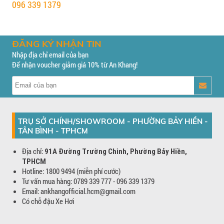
096 339 1379
ĐĂNG KÝ NHẬN TIN
Nhập địa chỉ email của bạn
Để nhận voucher giảm giá 10% từ An Khang!
TRỤ SỞ CHÍNH/SHOWROOM - PHƯỜNG BẢY HIỀN -
TÂN BÌNH - TPHCM
Địa chỉ:
91A Đường Trường Chinh, Phường Bảy Hiền,
TPHCM
Hotline: 1800 9494 (miễn phí cước)
Tư vấn mua hàng: 0789 339 777 - 096 339 1379
Email: ankhangofficial.hcm@gmail.com
Có chỗ đậu Xe Hơi