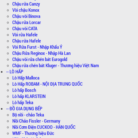
Chậu rửa Canzy
Vòi chậu Konox
Chậu vòi Binova
Chậu rửa Lorcar
Chậu vòi CATA
Vòi rửa Hafele
Chậu rửa Hafele
Vòi Rửa Furst - Nhập Khẩu Ý
Chậu Rửa Reginox - Nhập Hà Lan
Chậu vòi rửa chén bát Eurogold
Chậu rửa chén bát Kluger - Thương hiệu Việt Nam
-- LÒ HẤP
Lò Hấp Malloca
Lò Hấp ROBAM - NỘI ĐỊA TRUNG QUỐC
Lò hấp Bosch
Lò hấp KLARSTEIN
Lò hấp Teka
-- ĐỒ GIA DỤNG BẾP
Bộ nồi - chảo Teka
Nồi Chảo Fissler - Germany
Nồi Cơm Điện CUCKOO - HÀN QUỐC
WMF - Thương hiệu Đức