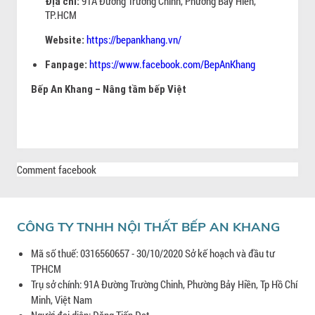
91A Đường Trường Chinh, Phường Bảy Hiền,
Địa chỉ:
TP.HCM
https://bepankhang.vn/
Website:
https://www.facebook.com/BepAnKhang
Fanpage:
Bếp An Khang – Nâng tầm bếp Việt
Comment facebook
CÔNG TY TNHH NỘI THẤT BẾP AN KHANG
Mã số thuế: 0316560657 - 30/10/2020 Sở kế hoạch và đầu tư
TPHCM
Trụ sở chính: 91A Đường Trường Chinh, Phường Bảy Hiền, Tp Hồ Chí
Minh, Việt Nam
Người đại diện: Đặng Tiến Đạt