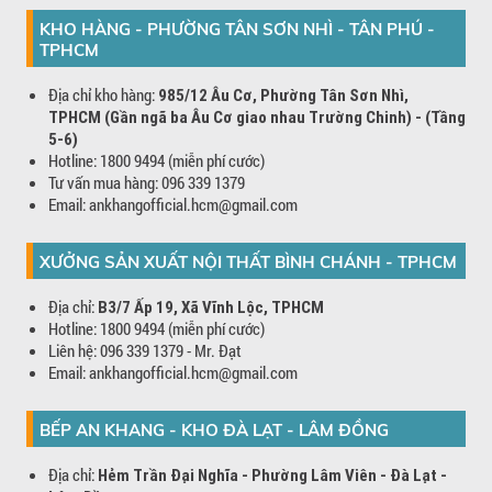
KHO HÀNG - PHƯỜNG TÂN SƠN NHÌ - TÂN PHÚ -
TPHCM
Địa chỉ kho hàng:
985/12 Âu Cơ, Phường Tân Sơn Nhì,
TPHCM (Gần ngã ba Âu Cơ giao nhau Trường Chinh) - (Tầng
5-6)
Hotline: 1800 9494 (miễn phí cước)
Tư vấn mua hàng: 096 339 1379
Email: ankhangofficial.hcm@gmail.com
XƯỞNG SẢN XUẤT NỘI THẤT BÌNH CHÁNH - TPHCM
Địa chỉ:
B3/7 Ấp 19, Xã Vĩnh Lộc, TPHCM
Hotline: 1800 9494 (miễn phí cước)
Liên hệ: 096 339 1379 - Mr. Đạt
Email: ankhangofficial.hcm@gmail.com
BẾP AN KHANG - KHO ĐÀ LẠT - LÂM ĐỒNG
Địa chỉ:
Hẻm Trần Đại Nghĩa - Phường Lâm Viên - Đà Lạt -