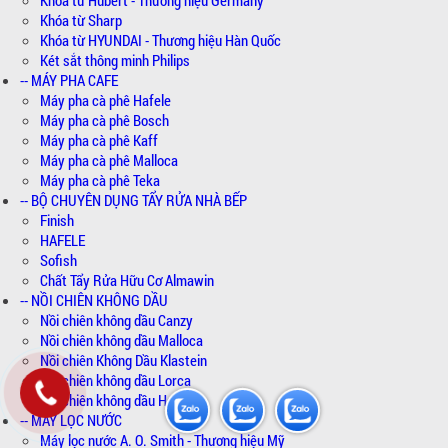
Khóa từ Sharp
Khóa từ HYUNDAI - Thương hiệu Hàn Quốc
Két sắt thông minh Philips
-- MÁY PHA CAFE
Máy pha cà phê Hafele
Máy pha cà phê Bosch
Máy pha cà phê Kaff
Máy pha cà phê Malloca
Máy pha cà phê Teka
-- BỘ CHUYÊN DỤNG TẨY RỬA NHÀ BẾP
Finish
HAFELE
Sofish
Chất Tẩy Rửa Hữu Cơ Almawin
-- NỒI CHIÊN KHÔNG DẦU
Nồi chiên không dầu Canzy
Nồi chiên không dầu Malloca
Nồi chiên Không Dầu Klastein
Nồi chiên không dầu Lorca
Nồi chiên không dầu Hafele
-- MÁY LỌC NƯỚC
Máy lọc nước A. O. Smith - Thương hiệu Mỹ