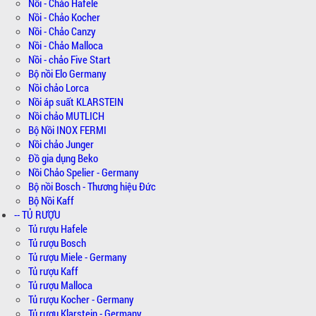
Nồi - Chảo Hafele
Nồi - Chảo Kocher
Nồi - Chảo Canzy
Nồi - Chảo Malloca
Nồi - chảo Five Start
Bộ nồi Elo Germany
Nồi chảo Lorca
Nồi áp suất KLARSTEIN
Nồi chảo MUTLICH
Bộ Nồi INOX FERMI
Nồi chảo Junger
Đồ gia dụng Beko
Nồi Chảo Spelier - Germany
Bộ nồi Bosch - Thương hiệu Đức
Bộ Nồi Kaff
-- TỦ RƯỢU
Tủ rượu Hafele
Tủ rượu Bosch
Tủ rượu Miele - Germany
Tủ rượu Kaff
Tủ rượu Malloca
Tủ rượu Kocher - Germany
Tủ rượu Klarstein - Germany