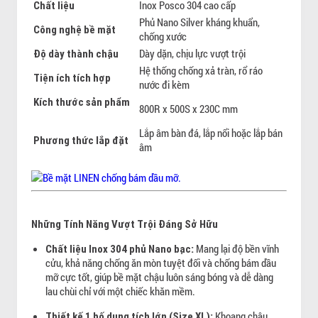
Inox Posco 304 cao cấp
Chất liệu
Phủ Nano Silver kháng khuẩn,
Công nghệ bề mặt
chống xước
Dày dặn, chịu lực vượt trội
Độ dày thành chậu
Hệ thống chống xả tràn, rổ ráo
Tiện ích tích hợp
nước đi kèm
Kích thước sản phẩm
800R x 500S x 230C mm
Lắp âm bàn đá, lắp nổi hoặc lắp bán
Phương thức lắp đặt
âm
Những Tính Năng Vượt Trội Đáng Sở Hữu
Mang lại độ bền vĩnh
Chất liệu Inox 304 phủ Nano bạc:
cửu, khả năng chống ăn mòn tuyệt đối và chống bám dầu
mỡ cực tốt, giúp bề mặt chậu luôn sáng bóng và dễ dàng
lau chùi chỉ với một chiếc khăn mềm.
Khoang chậu
Thiết kế 1 hố dung tích lớn (Size XL):