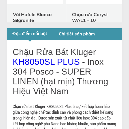
Vòi Hafele Blanco
Chậu rửa Carysil
Silgranite
WAL1 - 10
569.07.900
WAL1- 10
569.07.900
6.757.000
7.950.000
Đặc điểm nổi bật
Chi tiết sản phẩm
đ
3.672.000
4.590.000
đ
đ
đ
Chậu Rửa Bát Kluger
KH8050SL PLUS
- Inox
304 Posco - SUPER
LINEN (hạt mịn) Thương
Hiệu Việt Nam
Chậu rửa bát Kluger KH8050SL Plus là sự kết hợp hoàn hảo
giữa công nghệ chế tác đỉnh cao và phong cách thiết kế sang
trọng, hiện đại. Được sản xuất từ chất liệu inox 304 cao cấp
kết hợp công nghệ phủ Nano bạc kháng khuẩn, sản phẩm mang