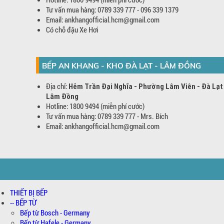
Tư vấn mua hàng: 0789 339 777 - 096 339 1379
Email: ankhangofficial.hcm@gmail.com
Có chỗ đậu Xe Hơi
BẾP AN KHANG - KHO ĐÀ LẠT - LÂM ĐỒNG
Địa chỉ:
Hẻm Trần Đại Nghĩa - Phường Lâm Viên - Đà Lạt
Lâm Đồng
Hotline: 1800 9494 (miễn phí cước)
Tư vấn mua hàng: 0789 339 777 - Mrs. Bích
Email: ankhangofficial.hcm@gmail.com
THIẾT BỊ BẾP
-- BẾP TỪ
Bếp từ Bosch - Germany
Bếp từ Hafele - Germany