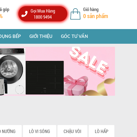
ả góp
Giỏ hàng
Gọi Mua Hàng
%
0
sản phẩm
1800 9494
DỤNG BẾP
GIỚI THIỆU
GÓC TƯ VẤN
Ò NƯỚNG
LÒ VI SÓNG
CHẬU VÒI
LÒ HẤP