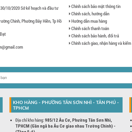
Chính sách bảo mật thông tin
 30/10/2020 Sở kế hoạch và đầu tư
Chính sách, hướng dẫn
rường Chinh, Phường Bảy Hiền, Tp Hồ
Hướng dẫn mua hàng
Chính sách thanh toán
 Đạt
Chính sách bảo hành, đổi trả
Chính sách giao, nhận hàng và kiểm
hcm@gmail.com
KHO HÀNG - PHƯỜNG TÂN SƠN NHÌ - TÂN PHÚ -
TPHCM
Địa chỉ kho hàng:
985/12 Âu Cơ, Phường Tân Sơn Nhì,
TPHCM (Gần ngã ba Âu Cơ giao nhau Trường Chinh) -
(Tầng 5-6)