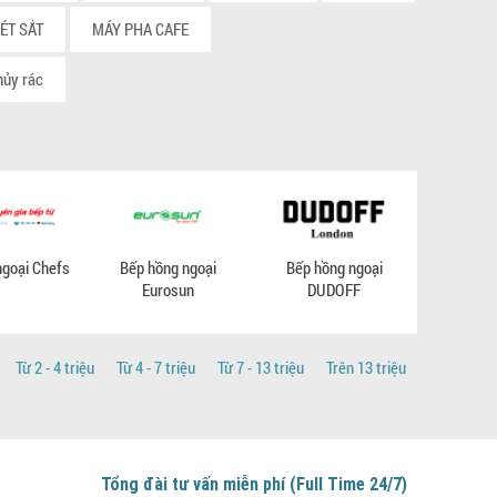
KÉT SẮT
MÁY PHA CAFE
hủy rác
ngoại Chefs
Bếp hồng ngoại
Bếp hồng ngoại
Bếp hồng n
Eurosun
DUDOFF
Từ 2 - 4 triệu
Từ 4 - 7 triệu
Từ 7 - 13 triệu
Trên 13 triệu
Tổng đài tư vấn miễn phí (Full Time 24/7)