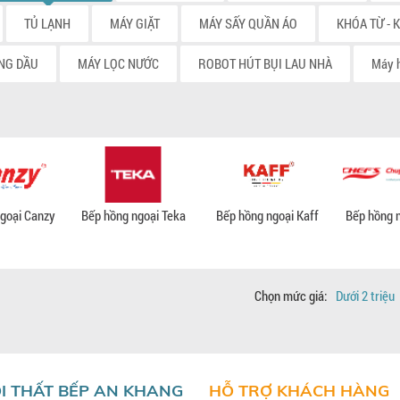
TỦ LẠNH
MÁY GIẶT
MÁY SẤY QUẦN ÁO
KHÓA TỪ - 
NG DẦU
MÁY LỌC NƯỚC
ROBOT HÚT BỤI LAU NHÀ
Máy 
goại Canzy
Bếp hồng ngoại Teka
Bếp hồng ngoại Kaff
Bếp hồng 
Chọn mức giá:
Dưới 2 triệu
I THẤT BẾP AN KHANG
HỖ TRỢ KHÁCH HÀNG