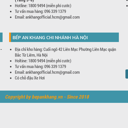
Hotline: 1800 9494 (miễn phí cước)
Tư vấn mua hàng: 096 339 1379
Email: ankhangofficial.hcm@gmail.com
BẾP AN KHANG CHI NHÁNH HÀ NỘI
Địa chỉ kho hàng: Cuối ngõ 42 Liên Mạc Phường Liên Mạc quận
 -
Bắc Từ Liêm, Hà Nội
Holtine: 1800 9494 (miễn phí cước)
Tư vấn mua hàng: 096 339 1379
Email: ankhangofficial.hcm@gmail.com
Có chỗ đậu Xe Hơi
Copyright by bepankhang.vn - Since 2018