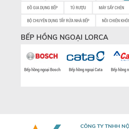
ĐỒ GIA DỤNG BẾP
TỦ RƯỢU
MÁY SẤY CHÉN
BỘ CHUYÊN DỤNG TẨY RỬA NHÀ BẾP
NỒI CHIÊN KHÔ
BẾP HỒNG NGOẠI LORCA
Bếp hồng ngoại Bosch
Bếp hồng ngoại Cata
Bếp hồng n
CÔNG TY TNHH NỘ