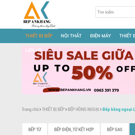
THIẾT BỊ BẾP
NỘI THẤT
ĐIỆN MÁY
THIẾT 
LIÊN HỆ
Trang chủ
THIẾT BỊ BẾP
BẾP HỒNG NGOẠI
Bếp hồng ngoại 
BẾP TỪ
BẾP ĐIỆN_TỪ KẾT HỢP
BẾP GAS