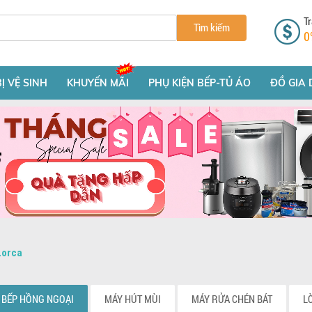
Tr
Tìm kiếm
0
BỊ VỆ SINH
KHUYẾN MÃI
PHỤ KIỆN BẾP-TỦ ÁO
ĐỒ GIA 
Lorca
BẾP HỒNG NGOẠI
MÁY HÚT MÙI
MÁY RỬA CHÉN BÁT
L