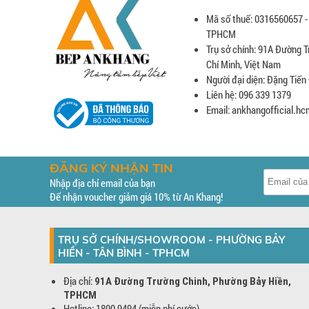
Mã số thuế: 0316560657 -
TPHCM
Trụ sở chính: 91A Đường T
Chí Minh, Việt Nam
Người đại diện: Đặng Tiến
Liên hệ: 096 339 1379
Email: ankhangofficial.
ĐĂNG KÝ NHẬN TIN
Nhập địa chỉ email của bạn
Để nhận voucher giảm giá 10% từ An Khang!
TRỤ SỞ CHÍNH/SHOWROOM - PHƯỜNG BẢY
HIỀN - TÂN BÌNH - TPHCM
Địa chỉ:
91A Đường Trường Chinh, Phường Bảy Hiền,
TPHCM
Hotline: 1800 9494 (miễn phí cước)