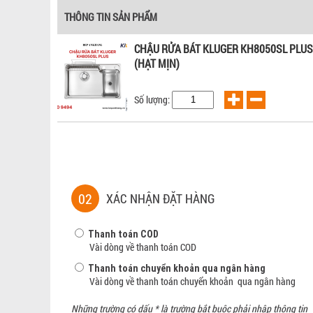
THÔNG TIN SẢN PHẨM
CHẬU RỬA BÁT KLUGER KH8050SL PLUS 
(HẠT MỊN)
Số lượng:
02
XÁC NHẬN ĐẶT HÀNG
Thanh toán COD
Vài dòng về thanh toán COD
Thanh toán chuyển khoản qua ngân hàng
Vài dòng về thanh toán chuyển khoản qua ngân hàng
Những trường có dấu * là trường bắt buộc phải nhập thông tin