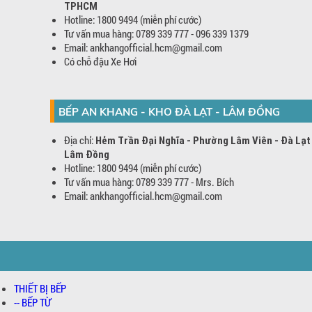
TPHCM
Hotline: 1800 9494 (miễn phí cước)
Tư vấn mua hàng: 0789 339 777 - 096 339 1379
Email: ankhangofficial.hcm@gmail.com
Có chỗ đậu Xe Hơi
BẾP AN KHANG - KHO ĐÀ LẠT - LÂM ĐỒNG
Địa chỉ:
Hẻm Trần Đại Nghĩa - Phường Lâm Viên - Đà Lạt
Lâm Đồng
Hotline: 1800 9494 (miễn phí cước)
Tư vấn mua hàng: 0789 339 777 - Mrs. Bích
Email: ankhangofficial.hcm@gmail.com
THIẾT BỊ BẾP
-- BẾP TỪ