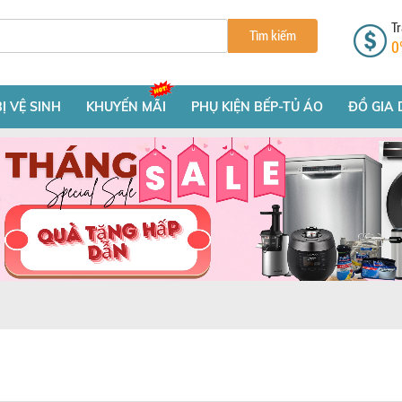
Tr
Tìm kiếm
0
BỊ VỆ SINH
KHUYẾN MÃI
PHỤ KIỆN BẾP-TỦ ÁO
ĐỒ GIA 