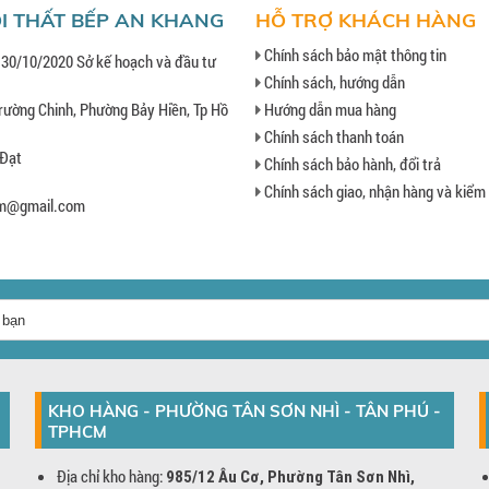
I THẤT BẾP AN KHANG
HỖ TRỢ KHÁCH HÀNG
Chính sách bảo mật thông tin
 30/10/2020 Sở kế hoạch và đầu tư
Chính sách, hướng dẫn
rường Chinh, Phường Bảy Hiền, Tp Hồ
Hướng dẫn mua hàng
Chính sách thanh toán
 Đạt
Chính sách bảo hành, đổi trả
Chính sách giao, nhận hàng và kiểm
hcm@gmail.com
KHO HÀNG - PHƯỜNG TÂN SƠN NHÌ - TÂN PHÚ -
TPHCM
Địa chỉ kho hàng:
985/12 Âu Cơ, Phường Tân Sơn Nhì,