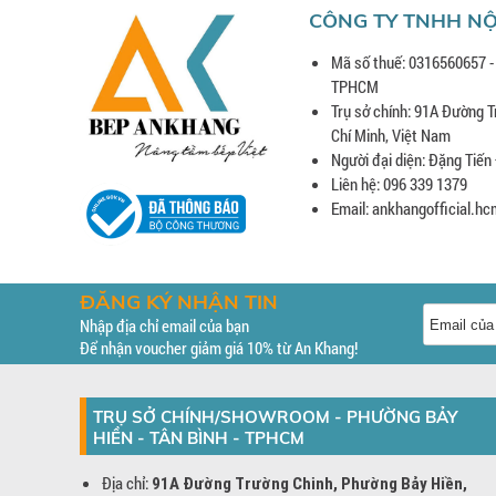
CÔNG TY TNHH NỘ
Mã số thuế: 0316560657 -
TPHCM
Trụ sở chính: 91A Đường T
Chí Minh, Việt Nam
Người đại diện: Đặng Tiến
Liên hệ: 096 339 1379
Email: ankhangofficial.
ĐĂNG KÝ NHẬN TIN
Nhập địa chỉ email của bạn
Để nhận voucher giảm giá 10% từ An Khang!
TRỤ SỞ CHÍNH/SHOWROOM - PHƯỜNG BẢY
HIỀN - TÂN BÌNH - TPHCM
Địa chỉ:
91A Đường Trường Chinh, Phường Bảy Hiền,