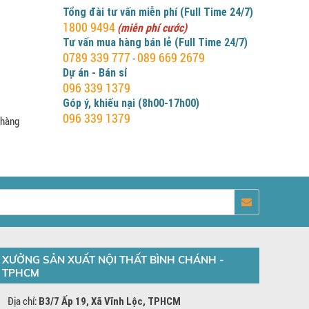
Tổng đài tư vấn miễn phí (Full Time 24/7)
1800 9494
(miễn phí cước)
Tư vấn mua hàng bán lẻ (Full Time 24/7)
0789 339 777
089 669 2679
-
Dự án - Bán sỉ
096 339 1379
Góp ý, khiếu nại (8h00-17h00)
096 339 1379
 hàng
XƯỞNG SẢN XUẤT NỘI THẤT BÌNH CHÁNH -
TPHCM
Địa chỉ:
B3/7 Ấp 19, Xã Vĩnh Lộc, TPHCM