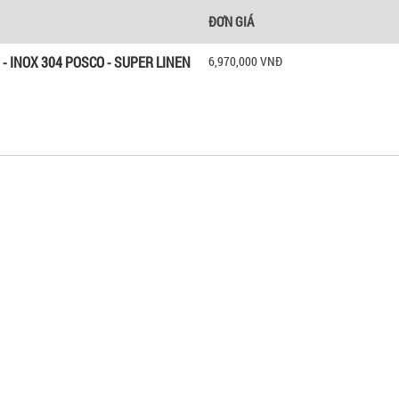
ĐƠN GIÁ
- INOX 304 POSCO - SUPER LINEN
6,970,000 VNĐ