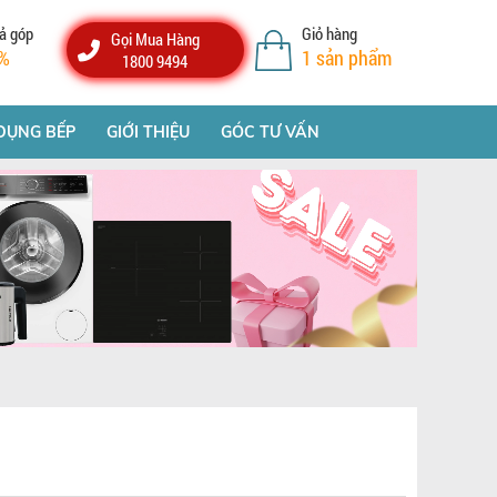
ả góp
Giỏ hàng
Gọi Mua Hàng
%
1
sản phẩm
1800 9494
DỤNG BẾP
GIỚI THIỆU
GÓC TƯ VẤN