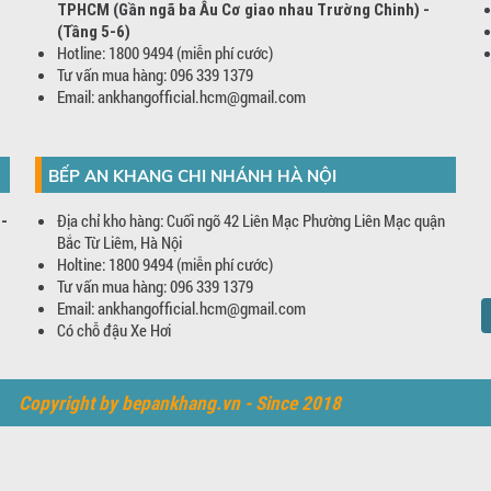
TPHCM (Gần ngã ba Âu Cơ giao nhau Trường Chinh) -
(Tầng 5-6)
Hotline: 1800 9494 (miễn phí cước)
Tư vấn mua hàng: 096 339 1379
Email: ankhangofficial.hcm@gmail.com
BẾP AN KHANG CHI NHÁNH HÀ NỘI
Địa chỉ kho hàng: Cuối ngõ 42 Liên Mạc Phường Liên Mạc quận
 -
Bắc Từ Liêm, Hà Nội
Holtine: 1800 9494 (miễn phí cước)
Tư vấn mua hàng: 096 339 1379
Email: ankhangofficial.hcm@gmail.com
Có chỗ đậu Xe Hơi
Copyright by bepankhang.vn - Since 2018