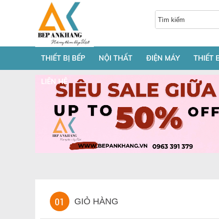
THIẾT BỊ BẾP
NỘI THẤT
ĐIỆN MÁY
THIẾT 
LIÊN HỆ
01
GIỎ HÀNG