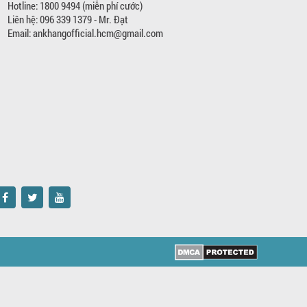
Hotline: 1800 9494 (miễn phí cước)
Liên hệ: 096 339 1379 - Mr. Đạt
Email: ankhangofficial.hcm@gmail.com