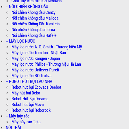
Chất Tẩy Rửa Hữu Cơ Almawin
-- NỒI CHIÊN KHÔNG DẦU
Nồi chiên không dầu Canzy
Nồi chiên không dầu Malloca
Nồi chiên Không Dầu Klastein
Nồi chiên không dầu Lorca
Nồi chiên không dầu Hafele
-- MÁY LỌC NƯỚC
Máy lọc nước A. O. Smith - Thương hiệu Mỹ
Máy lọc nước Trim Ion - Nhật Bản
Máy lọc nước Kangen - Japan
Máy lọc nước Philips - Thương hiệu Hà Lan
Máy lọc nước Unilever Pureit
Máy lọc nước RO Truliva
-- ROBOT HÚT BỤI LAU NHÀ
Robot hút bụi Ecovacs Deebot
Máy hút bụi Beko
Robot Hút Bụi Dreame
Robot hút bụi Mova
Robot hút bụi Roborock
-- Máy hủy rác
Máy hủy rác Teka
NỘI THẤT