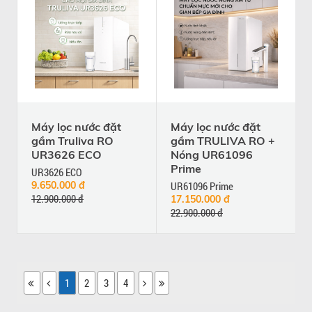
Máy lọc nước đặt
Máy lọc nước đặt
gầm Truliva RO
gầm TRULIVA RO +
UR3626 ECO
Nóng UR61096
Prime
UR3626 ECO
9.650.000 đ
UR61096 Prime
12.900.000 đ
17.150.000 đ
22.900.000 đ
1
2
3
4