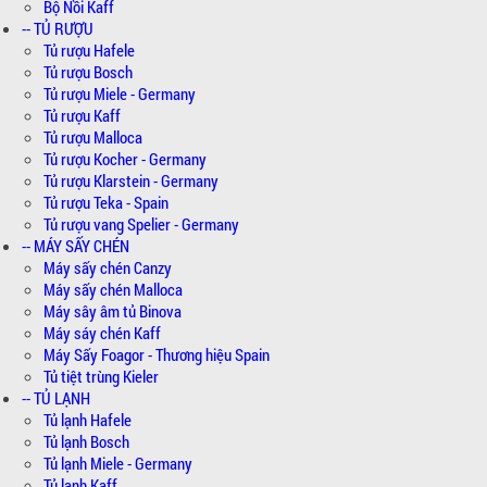
Bộ Nồi Kaff
-- TỦ RƯỢU
Tủ rượu Hafele
Tủ rượu Bosch
Tủ rượu Miele - Germany
Tủ rượu Kaff
Tủ rượu Malloca
Tủ rượu Kocher - Germany
Tủ rượu Klarstein - Germany
Tủ rượu Teka - Spain
Tủ rượu vang Spelier - Germany
-- MÁY SẤY CHÉN
Máy sấy chén Canzy
Máy sấy chén Malloca
Máy sây âm tủ Binova
Máy sáy chén Kaff
Máy Sấy Foagor - Thương hiệu Spain
Tủ tiệt trùng Kieler
-- TỦ LẠNH
Tủ lạnh Hafele
Tủ lạnh Bosch
Tủ lạnh Miele - Germany
Tủ lạnh Kaff