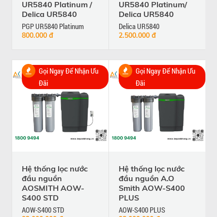
UR5840 Platinum /
UR5840 Platinum/
Delica UR5840
Delica UR5840
PGP UR5840 Platinum
Delica UR5840
800.000 đ
2.500.000 đ
Gọi Ngay Để Nhận Ưu
Gọi Ngay Để Nhận Ưu
Đãi
Đãi
Hệ thống lọc nước
Hệ thống lọc nước
đầu nguồn
đầu nguồn A.O
AOSMITH AOW-
Smith AOW-S400
S400 STD
PLUS
AOW-S400 STD
AOW-S400 PLUS