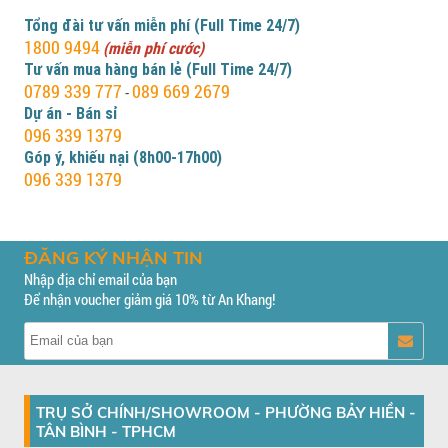
Tổng đài tư vấn miễn phí (Full Time 24/7)
1800 9494
(miễn phí cước)
Tư vấn mua hàng bán lẻ (Full Time 24/7)
0789 339 777
089 669 2679
-
Dự án - Bán sỉ
096 339 1379
Góp ý, khiếu nại (8h00-17h00)
096 339 1379
ĐĂNG KÝ NHẬN TIN
Nhập địa chỉ email của bạn
Để nhận voucher giảm giá 10% từ An Khang!
TRỤ SỞ CHÍNH/SHOWROOM - PHƯỜNG BẢY HIỀN -
TÂN BÌNH - TPHCM