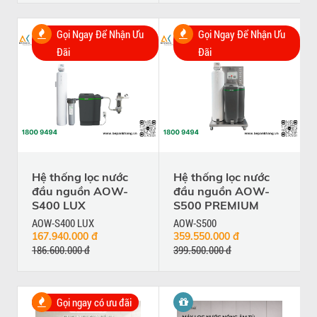
Gọi Ngay Để Nhận Ưu
Gọi Ngay Để Nhận Ưu
Đãi
Đãi
Hệ thống lọc nước
Hệ thống lọc nước
đầu nguồn AOW-
đầu nguồn AOW-
S400 LUX
S500 PREMIUM
AOW-S400 LUX
AOW-S500
167.940.000 đ
359.550.000 đ
186.600.000 đ
399.500.000 đ
Gọi ngay có ưu đãi