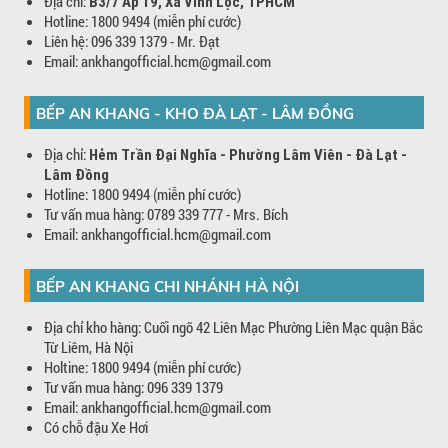
Địa chỉ:
B3/7 Ấp 19, Xã Vĩnh Lộc, TPHCM
Hotline: 1800 9494 (miễn phí cước)
Liên hệ: 096 339 1379 - Mr. Đạt
Email: ankhangofficial.hcm@gmail.com
BẾP AN KHANG - KHO ĐÀ LẠT - LÂM ĐỒNG
Địa chỉ:
Hẻm Trần Đại Nghĩa - Phường Lâm Viên - Đà Lạt -
Lâm Đồng
Hotline: 1800 9494 (miễn phí cước)
Tư vấn mua hàng: 0789 339 777 - Mrs. Bích
Email: ankhangofficial.hcm@gmail.com
BẾP AN KHANG CHI NHÁNH HÀ NỘI
Địa chỉ kho hàng: Cuối ngõ 42 Liên Mạc Phường Liên Mạc quận Bắc
Từ Liêm, Hà Nội
Holtine: 1800 9494 (miễn phí cước)
Tư vấn mua hàng: 096 339 1379
Email: ankhangofficial.hcm@gmail.com
Có chỗ đậu Xe Hơi