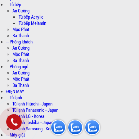
-- Tủ bếp
An Cường
Tủ bếp Acrylic
Tủ bếp Melamin
Mộc Phát
Ba Thanh
-- Phòng khách
An Cường
Mộc Phát
Ba Thanh
-- Phòng ngủ
An Cường
Mộc Phát
Ba Thanh
ĐIỆN MÁY
-- Tủ lạnh
Tủ lạnh Hitachi - Japan
Tủ lạnh Panasonic - Japan
Tủ lạnh LG - Korea
Tủ lạnh Toshiba - Japan
Tủ lạnh Samsung - Korea
-- Máy giặt