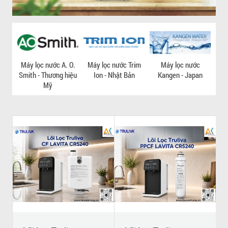
Máy lọc nước A. O.
Máy lọc nước Trim
Máy lọc nước
Máy
Smith - Thương hiệu
Ion - Nhật Bản
Kangen - Japan
- Th
Mỹ