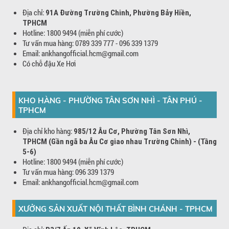
Địa chỉ:
91A Đường Trường Chinh, Phường Bảy Hiền,
TPHCM
Hotline: 1800 9494 (miễn phí cước)
Tư vấn mua hàng: 0789 339 777 - 096 339 1379
Email: ankhangofficial.hcm@gmail.com
Có chỗ đậu Xe Hơi
KHO HÀNG - PHƯỜNG TÂN SƠN NHÌ - TÂN PHÚ -
TPHCM
Địa chỉ kho hàng:
985/12 Âu Cơ, Phường Tân Sơn Nhì,
TPHCM (Gần ngã ba Âu Cơ giao nhau Trường Chinh) - (Tầng
5-6)
Hotline: 1800 9494 (miễn phí cước)
Tư vấn mua hàng: 096 339 1379
Email: ankhangofficial.hcm@gmail.com
XƯỞNG SẢN XUẤT NỘI THẤT BÌNH CHÁNH - TPHCM