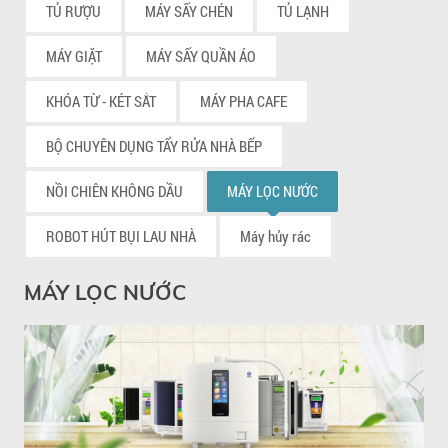
TỦ RƯỢU
MÁY SẤY CHÉN
TỦ LẠNH
MÁY GIẶT
MÁY SẤY QUẦN ÁO
KHÓA TỪ - KÉT SẮT
MÁY PHA CAFE
BỘ CHUYÊN DỤNG TẨY RỬA NHÀ BẾP
NỒI CHIÊN KHÔNG DẦU
MÁY LỌC NƯỚC
ROBOT HÚT BỤI LAU NHÀ
Máy hủy rác
MÁY LỌC NƯỚC