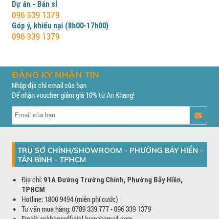
Dự án - Bán sỉ
096 339 1379
Góp ý, khiếu nại (8h00-17h00)
096 339 1379
ĐĂNG KÝ NHẬN TIN
Nhập địa chỉ email của bạn
Để nhận voucher giảm giá 10% từ An Khang!
TRỤ SỞ CHÍNH/SHOWROOM - PHƯỜNG BẢY HIỀN -
TÂN BÌNH - TPHCM
Địa chỉ:
91A Đường Trường Chinh, Phường Bảy Hiền,
TPHCM
Hotline: 1800 9494 (miễn phí cước)
Tư vấn mua hàng: 0789 339 777 - 096 339 1379
Email: ankhangofficial.hcm@gmail.com