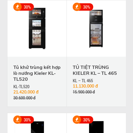
30%
30%
Tủ khử trùng kết hợp
TỦ TIỆT TRÙNG
lò nướng Kieler KL-
KIELER KL – TL 465
TL520
KL – TL 465
KL-TL520
11.130.000 đ
15.900.000 đ
21.420.000 đ
30.600.000 đ
30%
30%