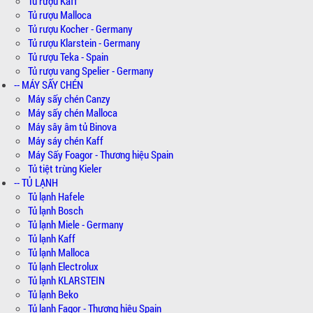
Tủ rượu Kaff
Tủ rượu Malloca
Tủ rượu Kocher - Germany
Tủ rượu Klarstein - Germany
Tủ rượu Teka - Spain
Tủ rượu vang Spelier - Germany
-- MÁY SẤY CHÉN
Máy sấy chén Canzy
Máy sấy chén Malloca
Máy sây âm tủ Binova
Máy sáy chén Kaff
Máy Sấy Foagor - Thương hiệu Spain
Tủ tiệt trùng Kieler
-- TỦ LẠNH
Tủ lạnh Hafele
Tủ lạnh Bosch
Tủ lạnh Miele - Germany
Tủ lạnh Kaff
Tủ lạnh Malloca
Tủ lạnh Electrolux
Tủ lạnh KLARSTEIN
Tủ lạnh Beko
Tủ lạnh Fagor - Thương hiệu Spain