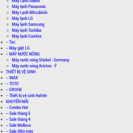
Máy Lạnh Daikin
Máy lạnh Panasonic
Máy Lạnh Mitsubishi
Máy lạnh LG
Máy lạnh Samsung
Máy lạnh Toshiba
Máy lạnh Comfee
-- Tivi
-- Máy giặt LG
-- MÁY NƯỚC NÓNG
Máy nước nóng Stiebel - Germany
Máy nước nóng Ariston - Ý
THIẾT BỊ VỆ SINH
-- INAX
-- TOTO
-- GROHE
-- Thiết bị vệ sinh Hafele
KHUYẾN MÃI
-- Combo Hot
-- Sale tháng 5
-- Sale tháng 4
-- Sale Malloca
-- Sale điện máy