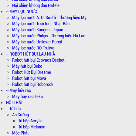
Nồi chiên không dầu Hafele
-- MÁY LỌC NƯỚC
Máy lọc nước A. O. Smith - Thương hiệu Mỹ
Máy lọc nước Trim Ion - Nhật Bản
Máy lọc nước Kangen - Japan
Máy lọc nước Philips - Thương hiệu Hà Lan
Máy lọc nước Unilever Pureit
Máy lọc nước RO Truliva
-- ROBOT HÚT BỤI LAU NHÀ
Robot hút bụi Ecovacs Deebot
Máy hút bụi Beko
Robot Hút Bụi Dreame
Robot hút bụi Mova
Robot hút bụi Roborock
-- Máy hủy rác
Máy hủy rác Teka
NỘI THẤT
-- Tủ bếp
An Cường
Tủ bếp Acrylic
Tủ bếp Melamin
Mộc Phát