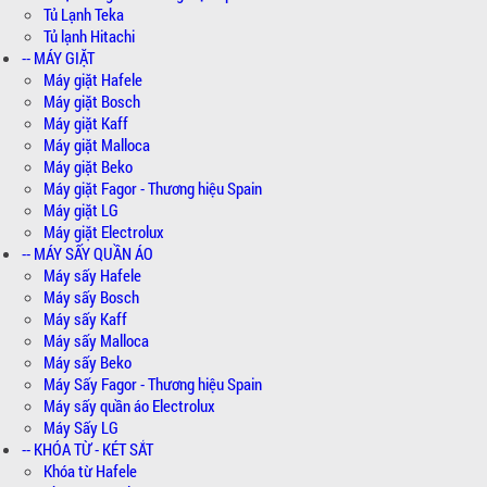
Tủ Lạnh Teka
Tủ lạnh Hitachi
-- MÁY GIẶT
Máy giặt Hafele
Máy giặt Bosch
Máy giặt Kaff
Máy giặt Malloca
Máy giặt Beko
Máy giặt Fagor - Thương hiệu Spain
Máy giặt LG
Máy giặt Electrolux
-- MÁY SẤY QUẦN ÁO
Máy sấy Hafele
Máy sấy Bosch
Máy sấy Kaff
Máy sấy Malloca
Máy sấy Beko
Máy Sấy Fagor - Thương hiệu Spain
Máy sấy quần áo Electrolux
Máy Sấy LG
-- KHÓA TỪ - KÉT SẮT
Khóa từ Hafele