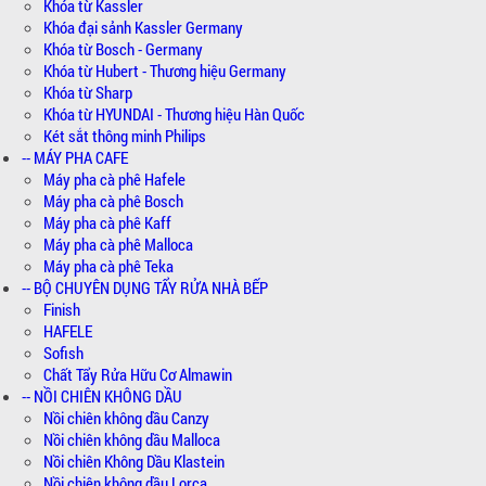
Khóa từ Kassler
Khóa đại sảnh Kassler Germany
Khóa từ Bosch - Germany
Khóa từ Hubert - Thương hiệu Germany
Khóa từ Sharp
Khóa từ HYUNDAI - Thương hiệu Hàn Quốc
Két sắt thông minh Philips
-- MÁY PHA CAFE
Máy pha cà phê Hafele
Máy pha cà phê Bosch
Máy pha cà phê Kaff
Máy pha cà phê Malloca
Máy pha cà phê Teka
-- BỘ CHUYÊN DỤNG TẨY RỬA NHÀ BẾP
Finish
HAFELE
Sofish
Chất Tẩy Rửa Hữu Cơ Almawin
-- NỒI CHIÊN KHÔNG DẦU
Nồi chiên không dầu Canzy
Nồi chiên không dầu Malloca
Nồi chiên Không Dầu Klastein
Nồi chiên không dầu Lorca