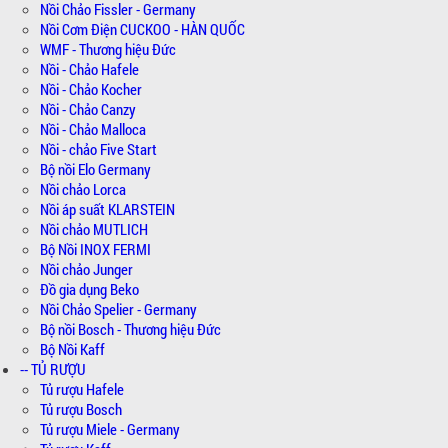
Nồi Chảo Fissler - Germany
Nồi Cơm Điện CUCKOO - HÀN QUỐC
WMF - Thương hiệu Đức
Nồi - Chảo Hafele
Nồi - Chảo Kocher
Nồi - Chảo Canzy
Nồi - Chảo Malloca
Nồi - chảo Five Start
Bộ nồi Elo Germany
Nồi chảo Lorca
Nồi áp suất KLARSTEIN
Nồi chảo MUTLICH
Bộ Nồi INOX FERMI
Nồi chảo Junger
Đồ gia dụng Beko
Nồi Chảo Spelier - Germany
Bộ nồi Bosch - Thương hiệu Đức
Bộ Nồi Kaff
-- TỦ RƯỢU
Tủ rượu Hafele
Tủ rượu Bosch
Tủ rượu Miele - Germany