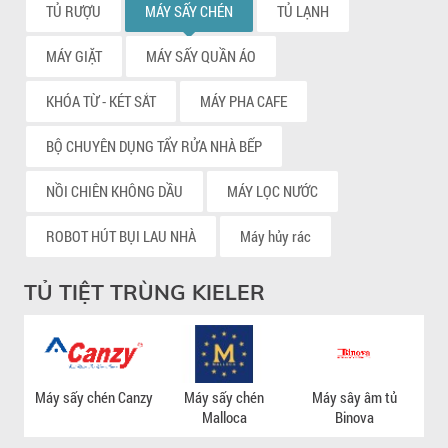
TỦ RƯỢU
MÁY SẤY CHÉN
TỦ LẠNH
MÁY GIẶT
MÁY SẤY QUẦN ÁO
KHÓA TỪ - KÉT SẮT
MÁY PHA CAFE
BỘ CHUYÊN DỤNG TẨY RỬA NHÀ BẾP
NỒI CHIÊN KHÔNG DẦU
MÁY LỌC NƯỚC
ROBOT HÚT BỤI LAU NHÀ
Máy hủy rác
TỦ TIỆT TRÙNG KIELER
Máy sấy chén Canzy
Máy sấy chén
Máy sây âm tủ
Má
Malloca
Binova