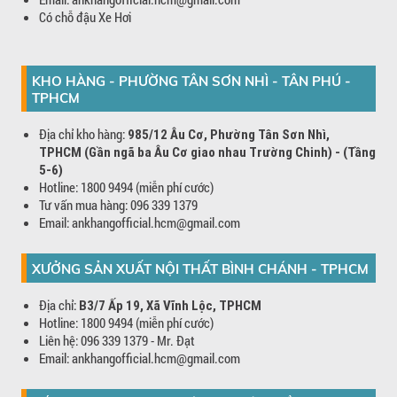
Có chỗ đậu Xe Hơi
KHO HÀNG - PHƯỜNG TÂN SƠN NHÌ - TÂN PHÚ -
TPHCM
Địa chỉ kho hàng:
985/12 Âu Cơ, Phường Tân Sơn Nhì,
TPHCM (Gần ngã ba Âu Cơ giao nhau Trường Chinh) - (Tầng
5-6)
Hotline: 1800 9494 (miễn phí cước)
Tư vấn mua hàng: 096 339 1379
Email: ankhangofficial.hcm@gmail.com
XƯỞNG SẢN XUẤT NỘI THẤT BÌNH CHÁNH - TPHCM
Địa chỉ:
B3/7 Ấp 19, Xã Vĩnh Lộc, TPHCM
Hotline: 1800 9494 (miễn phí cước)
Liên hệ: 096 339 1379 - Mr. Đạt
Email: ankhangofficial.hcm@gmail.com