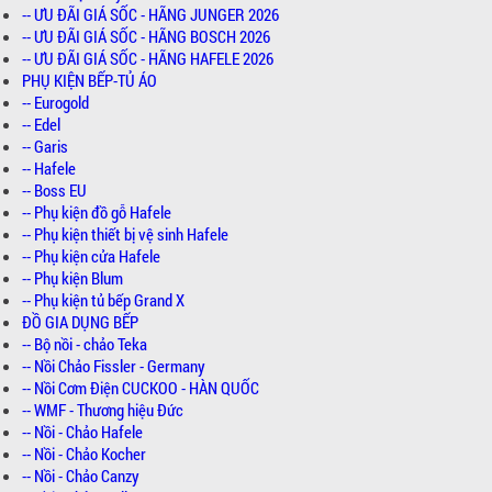
-- ƯU ĐÃI GIÁ SỐC - HÃNG JUNGER 2026
-- ƯU ĐÃI GIÁ SỐC - HÃNG BOSCH 2026
-- ƯU ĐÃI GIÁ SỐC - HÃNG HAFELE 2026
PHỤ KIỆN BẾP-TỦ ÁO
-- Eurogold
-- Edel
-- Garis
-- Hafele
-- Boss EU
-- Phụ kiện đồ gỗ Hafele
-- Phụ kiện thiết bị vệ sinh Hafele
-- Phụ kiện cửa Hafele
-- Phụ kiện Blum
-- Phụ kiện tủ bếp Grand X
ĐỒ GIA DỤNG BẾP
-- Bộ nồi - chảo Teka
-- Nồi Chảo Fissler - Germany
-- Nồi Cơm Điện CUCKOO - HÀN QUỐC
-- WMF - Thương hiệu Đức
-- Nồi - Chảo Hafele
-- Nồi - Chảo Kocher
-- Nồi - Chảo Canzy