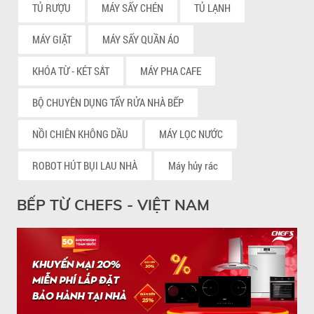
TỦ RƯỢU
MÁY SẤY CHÉN
TỦ LẠNH
MÁY GIẶT
MÁY SẤY QUẦN ÁO
KHÓA TỪ - KÉT SẮT
MÁY PHA CAFE
BỘ CHUYÊN DỤNG TẨY RỬA NHÀ BẾP
NỒI CHIÊN KHÔNG DẦU
MÁY LỌC NƯỚC
ROBOT HÚT BỤI LAU NHÀ
Máy hủy rác
BẾP TỪ CHEFS - VIỆT NAM