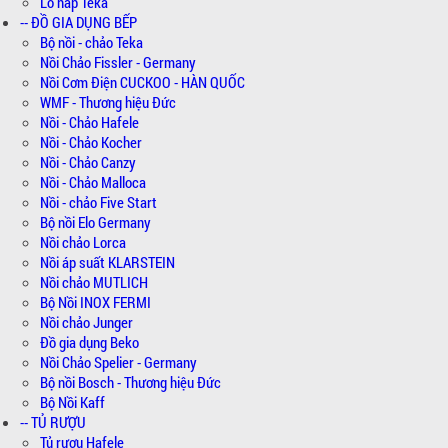
Lò hấp Teka
-- ĐỒ GIA DỤNG BẾP
Bộ nồi - chảo Teka
Nồi Chảo Fissler - Germany
Nồi Cơm Điện CUCKOO - HÀN QUỐC
WMF - Thương hiệu Đức
Nồi - Chảo Hafele
Nồi - Chảo Kocher
Nồi - Chảo Canzy
Nồi - Chảo Malloca
Nồi - chảo Five Start
Bộ nồi Elo Germany
Nồi chảo Lorca
Nồi áp suất KLARSTEIN
Nồi chảo MUTLICH
Bộ Nồi INOX FERMI
Nồi chảo Junger
Đồ gia dụng Beko
Nồi Chảo Spelier - Germany
Bộ nồi Bosch - Thương hiệu Đức
Bộ Nồi Kaff
-- TỦ RƯỢU
Tủ rượu Hafele