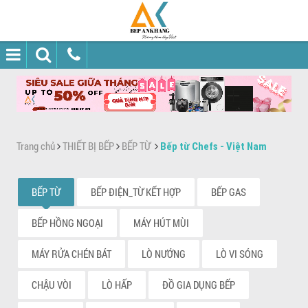
Trang chủ
THIẾT BỊ BẾP
BẾP TỪ
Bếp từ Chefs - Việt Nam
BẾP TỪ
BẾP ĐIỆN_TỪ KẾT HỢP
BẾP GAS
BẾP HỒNG NGOẠI
MÁY HÚT MÙI
MÁY RỬA CHÉN BÁT
LÒ NƯỚNG
LÒ VI SÓNG
CHẬU VÒI
LÒ HẤP
ĐỒ GIA DỤNG BẾP