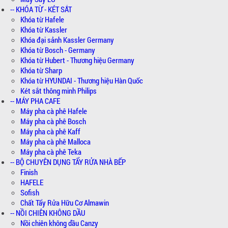
-- KHÓA TỪ - KÉT SẮT
Khóa từ Hafele
Khóa từ Kassler
Khóa đại sảnh Kassler Germany
Khóa từ Bosch - Germany
Khóa từ Hubert - Thương hiệu Germany
Khóa từ Sharp
Khóa từ HYUNDAI - Thương hiệu Hàn Quốc
Két sắt thông minh Philips
-- MÁY PHA CAFE
Máy pha cà phê Hafele
Máy pha cà phê Bosch
Máy pha cà phê Kaff
Máy pha cà phê Malloca
Máy pha cà phê Teka
-- BỘ CHUYÊN DỤNG TẨY RỬA NHÀ BẾP
Finish
HAFELE
Sofish
Chất Tẩy Rửa Hữu Cơ Almawin
-- NỒI CHIÊN KHÔNG DẦU
Nồi chiên không dầu Canzy