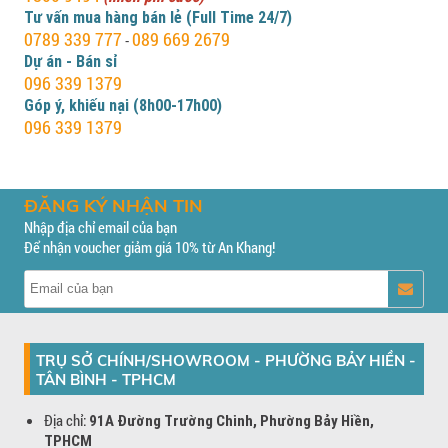
Tư vấn mua hàng bán lẻ (Full Time 24/7)
0789 339 777
089 669 2679
-
Dự án - Bán sỉ
096 339 1379
Góp ý, khiếu nại (8h00-17h00)
096 339 1379
ĐĂNG KÝ NHẬN TIN
Nhập địa chỉ email của bạn
Để nhận voucher giảm giá 10% từ An Khang!
TRỤ SỞ CHÍNH/SHOWROOM - PHƯỜNG BẢY HIỀN -
TÂN BÌNH - TPHCM
Địa chỉ:
91A Đường Trường Chinh, Phường Bảy Hiền,
TPHCM