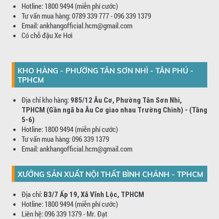
Hotline: 1800 9494 (miễn phí cước)
Tư vấn mua hàng: 0789 339 777 - 096 339 1379
Email: ankhangofficial.hcm@gmail.com
Có chỗ đậu Xe Hơi
KHO HÀNG - PHƯỜNG TÂN SƠN NHÌ - TÂN PHÚ -
TPHCM
Địa chỉ kho hàng:
985/12 Âu Cơ, Phường Tân Sơn Nhì,
TPHCM (Gần ngã ba Âu Cơ giao nhau Trường Chinh) - (Tầng
5-6)
Hotline: 1800 9494 (miễn phí cước)
Tư vấn mua hàng: 096 339 1379
Email: ankhangofficial.hcm@gmail.com
XƯỞNG SẢN XUẤT NỘI THẤT BÌNH CHÁNH - TPHCM
Địa chỉ:
B3/7 Ấp 19, Xã Vĩnh Lộc, TPHCM
Hotline: 1800 9494 (miễn phí cước)
Liên hệ: 096 339 1379 - Mr. Đạt