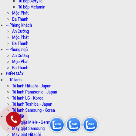
Tủ bếp Acrylic
Tủ bếp Melamin
Mộc Phát
Ba Thanh
-- Phòng khách
An Cường
Mộc Phát
Ba Thanh
-- Phòng ngủ
An Cường
Mộc Phát
Ba Thanh
ĐIỆN MÁY
-- Tủ lạnh
Tủ lạnh Hitachi - Japan
Tủ lạnh Panasonic - Japan
Tủ lạnh LG - Korea
Tủ lạnh Toshiba - Japan
Tủ lạnh Samsung - Korea
-- Máy giặt
Máy giặt Miele - Germany
Máy giặt Samsung
Máy giặt Hitachi