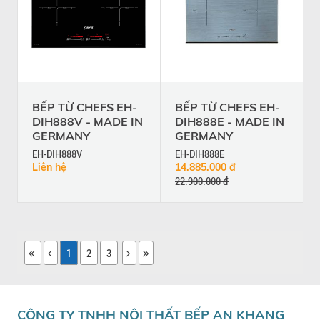
BẾP TỪ CHEFS EH-
BẾP TỪ CHEFS EH-
DIH888V - MADE IN
DIH888E - MADE IN
GERMANY
GERMANY
EH-DIH888V
EH-DIH888E
Liên hệ
14.885.000 đ
22.900.000 đ
1
2
3
CÔNG TY TNHH NỘI THẤT BẾP AN KHANG