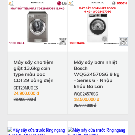
Máy sấy cho tiệm
Máy sấy bơm nhiệt
giặt 13.6kg coin
Bosch
type màu bạc
WQG24570SG 9 kg
CDT29 bằng điện
- Series 6 - Nhập
khẩu Ba Lan
CDT29MUOES
24.900.000 đ
WQG24570SG
38.900.000 đ
18.500.000 đ
25.900.000 đ