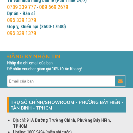
Tư vấn mua hàng bán lẻ (Full Time 24/7)
0789 339 777
089 669 2679
-
Dự án - Bán sỉ
096 339 1379
Góp ý, khiếu nại (8h00-17h00)
096 339 1379
ĐĂNG KÝ NHẬN TIN
Nhập địa chỉ email của bạn
Để nhận voucher giảm giá 10% từ An Khang!
TRỤ SỞ CHÍNH/SHOWROOM - PHƯỜNG BẢY HIỀN -
TÂN BÌNH - TPHCM
Địa chỉ:
91A Đường Trường Chinh, Phường Bảy Hiền,
TPHCM
Hotline: 1800 9494 (miễn phí cước)