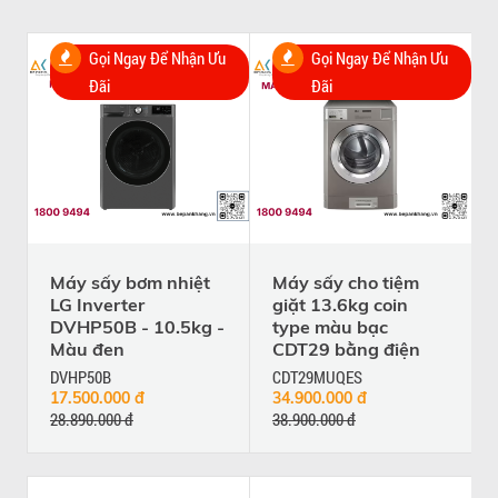
Gọi Ngay Để Nhận Ưu
Gọi Ngay Để Nhận Ưu
Đãi
Đãi
Máy sấy bơm nhiệt
Máy sấy cho tiệm
LG Inverter
giặt 13.6kg coin
DVHP50B - 10.5kg -
type màu bạc
Màu đen
CDT29 bằng điện
DVHP50B
CDT29MUQES
17.500.000 đ
34.900.000 đ
28.890.000 đ
38.900.000 đ