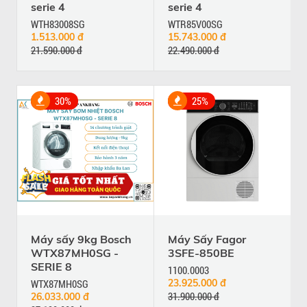
serie 4
serie 4
WTH83008SG
WTR85V00SG
1.513.000 đ
15.743.000 đ
21.590.000 đ
22.490.000 đ
30%
25%
Máy sấy 9kg Bosch
Máy Sấy Fagor
WTX87MH0SG -
3SFE-850BE
SERIE 8
1100.0003
WTX87MH0SG
23.925.000 đ
31.900.000 đ
26.033.000 đ