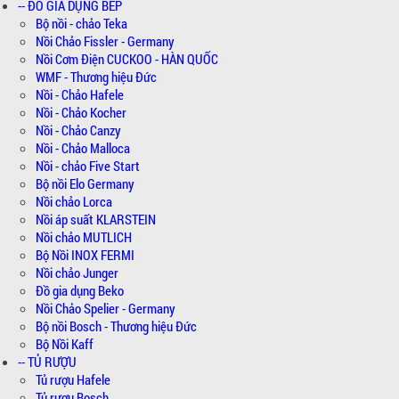
-- ĐỒ GIA DỤNG BẾP
Bộ nồi - chảo Teka
Nồi Chảo Fissler - Germany
Nồi Cơm Điện CUCKOO - HÀN QUỐC
WMF - Thương hiệu Đức
Nồi - Chảo Hafele
Nồi - Chảo Kocher
Nồi - Chảo Canzy
Nồi - Chảo Malloca
Nồi - chảo Five Start
Bộ nồi Elo Germany
Nồi chảo Lorca
Nồi áp suất KLARSTEIN
Nồi chảo MUTLICH
Bộ Nồi INOX FERMI
Nồi chảo Junger
Đồ gia dụng Beko
Nồi Chảo Spelier - Germany
Bộ nồi Bosch - Thương hiệu Đức
Bộ Nồi Kaff
-- TỦ RƯỢU
Tủ rượu Hafele
Tủ rượu Bosch