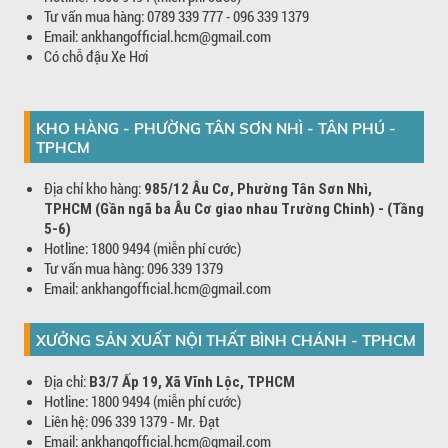
Tư vấn mua hàng: 0789 339 777 - 096 339 1379
Email: ankhangofficial.hcm@gmail.com
Có chỗ đậu Xe Hơi
KHO HÀNG - PHƯỜNG TÂN SƠN NHÌ - TÂN PHÚ -
TPHCM
Địa chỉ kho hàng:
985/12 Âu Cơ, Phường Tân Sơn Nhì,
TPHCM (Gần ngã ba Âu Cơ giao nhau Trường Chinh) - (Tầng
5-6)
Hotline: 1800 9494 (miễn phí cước)
Tư vấn mua hàng: 096 339 1379
Email: ankhangofficial.hcm@gmail.com
XƯỞNG SẢN XUẤT NỘI THẤT BÌNH CHÁNH - TPHCM
Địa chỉ:
B3/7 Ấp 19, Xã Vĩnh Lộc, TPHCM
Hotline: 1800 9494 (miễn phí cước)
Liên hệ: 096 339 1379 - Mr. Đạt
Email: ankhangofficial.hcm@gmail.com