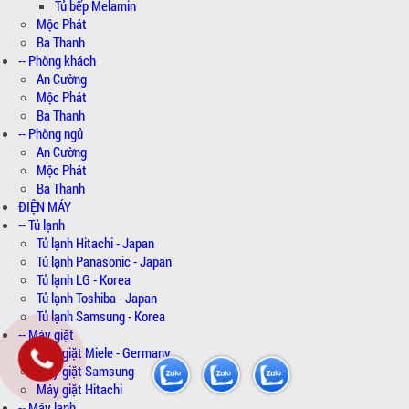
Tủ bếp Melamin
Mộc Phát
Ba Thanh
-- Phòng khách
An Cường
Mộc Phát
Ba Thanh
-- Phòng ngủ
An Cường
Mộc Phát
Ba Thanh
ĐIỆN MÁY
-- Tủ lạnh
Tủ lạnh Hitachi - Japan
Tủ lạnh Panasonic - Japan
Tủ lạnh LG - Korea
Tủ lạnh Toshiba - Japan
Tủ lạnh Samsung - Korea
-- Máy giặt
Máy giặt Miele - Germany
Máy giặt Samsung
Máy giặt Hitachi
-- Máy lạnh