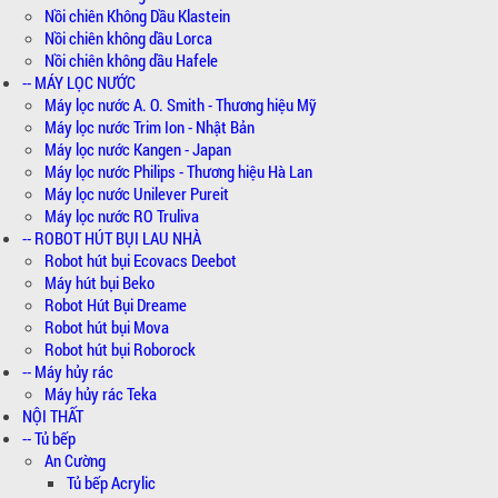
Nồi chiên Không Dầu Klastein
Nồi chiên không dầu Lorca
Nồi chiên không dầu Hafele
-- MÁY LỌC NƯỚC
Máy lọc nước A. O. Smith - Thương hiệu Mỹ
Máy lọc nước Trim Ion - Nhật Bản
Máy lọc nước Kangen - Japan
Máy lọc nước Philips - Thương hiệu Hà Lan
Máy lọc nước Unilever Pureit
Máy lọc nước RO Truliva
-- ROBOT HÚT BỤI LAU NHÀ
Robot hút bụi Ecovacs Deebot
Máy hút bụi Beko
Robot Hút Bụi Dreame
Robot hút bụi Mova
Robot hút bụi Roborock
-- Máy hủy rác
Máy hủy rác Teka
NỘI THẤT
-- Tủ bếp
An Cường
Tủ bếp Acrylic