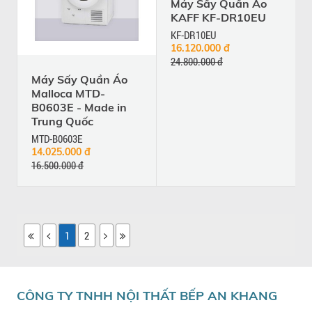
Máy Sấy Quần Áo
KAFF KF-DR10EU
KF-DR10EU
16.120.000 đ
24.800.000 đ
Máy Sấy Quần Áo
Malloca MTD-
B0603E - Made in
Trung Quốc
MTD-B0603E
14.025.000 đ
16.500.000 đ
1
2
CÔNG TY TNHH NỘI THẤT BẾP AN KHANG