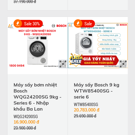
37.190.000 đ
Sale 30%
Sale
Máy sấy bơm nhiệt
Máy sấy Bosch 9 kg
Bosch
WTW85400SG -
WQG24200SG 9kg -
serie 6
Series 6 - Nhập
WTW85400SG
khẩu Ba Lan
20.783.000 đ
29.690.000 đ
WQG24200SG
16.900.000 đ
23.900.000 đ