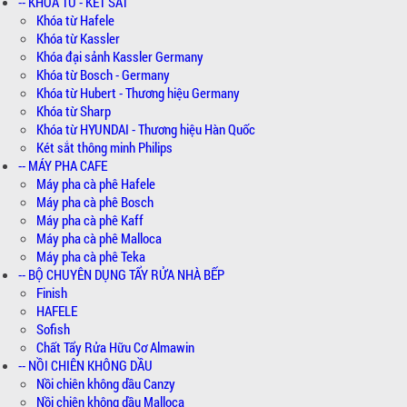
-- KHÓA TỪ - KÉT SẮT
Khóa từ Hafele
Khóa từ Kassler
Khóa đại sảnh Kassler Germany
Khóa từ Bosch - Germany
Khóa từ Hubert - Thương hiệu Germany
Khóa từ Sharp
Khóa từ HYUNDAI - Thương hiệu Hàn Quốc
Két sắt thông minh Philips
-- MÁY PHA CAFE
Máy pha cà phê Hafele
Máy pha cà phê Bosch
Máy pha cà phê Kaff
Máy pha cà phê Malloca
Máy pha cà phê Teka
-- BỘ CHUYÊN DỤNG TẨY RỬA NHÀ BẾP
Finish
HAFELE
Sofish
Chất Tẩy Rửa Hữu Cơ Almawin
-- NỒI CHIÊN KHÔNG DẦU
Nồi chiên không dầu Canzy
Nồi chiên không dầu Malloca