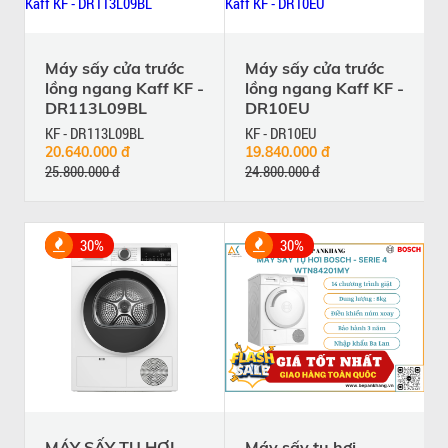
Máy sấy cửa trước
Máy sấy cửa trước
lồng ngang Kaff KF -
lồng ngang Kaff KF -
DR113L09BL
DR10EU
KF - DR113L09BL
KF - DR10EU
20.640.000 đ
19.840.000 đ
25.800.000 đ
24.800.000 đ
30%
30%
MÁY SẤY TỤ HƠI
Máy sấy tụ hơi