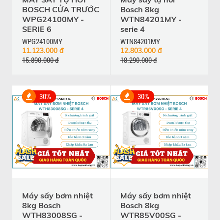
BOSCH CỬA TRƯỚC
Bosch 8kg
WPG24100MY -
WTN84201MY -
SERIE 6
serie 4
WPG24100MY
WTN84201MY
11.123.000 đ
12.803.000 đ
15.890.000 đ
18.290.000 đ
30%
30%
Máy sấy bơm nhiệt
Máy sấy bơm nhiệt
8kg Bosch
Bosch 8kg
WTH83008SG -
WTR85V00SG -