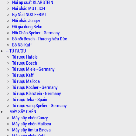
Nồi áp suất KLARSTEIN
Nồi chảo MUTLICH
Bộ Nồi INOX FERMI
Nồi chảo Junger
Đồ gia dụng Beko
Nồi Chảo Spelier - Germany
Bộ nồi Bosch - Thương hiệu Đức
Bộ Nồi Kaff
-- TỦ RƯỢU
Tủ rượu Hafele
Tủ rượu Bosch
Tủ rượu Miele - Germany
Tủ rượu Kaff
Tủ rượu Malloca
Tủ rượu Kocher - Germany
Tủ rượu Klarstein - Germany
Tủ rượu Teka - Spain
Tủ rượu vang Spelier - Germany
-- MÁY SẤY CHÉN
Máy sấy chén Canzy
Máy sấy chén Malloca
Máy sây âm tủ Binova
Máy sáy chén Kaff