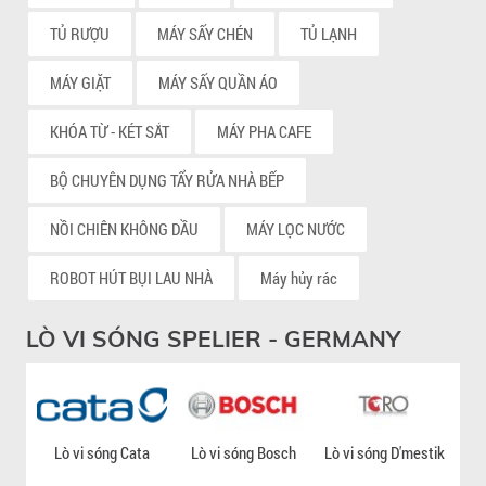
TỦ RƯỢU
MÁY SẤY CHÉN
TỦ LẠNH
MÁY GIẶT
MÁY SẤY QUẦN ÁO
KHÓA TỪ - KÉT SẮT
MÁY PHA CAFE
BỘ CHUYÊN DỤNG TẨY RỬA NHÀ BẾP
NỒI CHIÊN KHÔNG DẦU
MÁY LỌC NƯỚC
ROBOT HÚT BỤI LAU NHÀ
Máy hủy rác
LÒ VI SÓNG SPELIER - GERMANY
Lò vi sóng Cata
Lò vi sóng Bosch
Lò vi sóng D'mestik
Lò