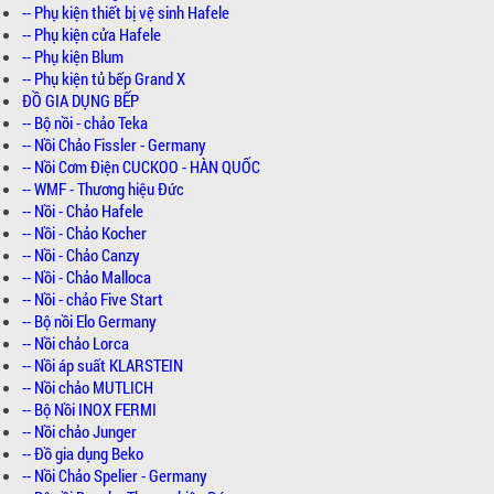
-- Phụ kiện thiết bị vệ sinh Hafele
-- Phụ kiện cửa Hafele
-- Phụ kiện Blum
-- Phụ kiện tủ bếp Grand X
ĐỒ GIA DỤNG BẾP
-- Bộ nồi - chảo Teka
-- Nồi Chảo Fissler - Germany
-- Nồi Cơm Điện CUCKOO - HÀN QUỐC
-- WMF - Thương hiệu Đức
-- Nồi - Chảo Hafele
-- Nồi - Chảo Kocher
-- Nồi - Chảo Canzy
-- Nồi - Chảo Malloca
-- Nồi - chảo Five Start
-- Bộ nồi Elo Germany
-- Nồi chảo Lorca
-- Nồi áp suất KLARSTEIN
-- Nồi chảo MUTLICH
-- Bộ Nồi INOX FERMI
-- Nồi chảo Junger
-- Đồ gia dụng Beko
-- Nồi Chảo Spelier - Germany