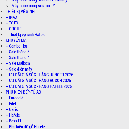
Máy nước nóng Ariston - Ý
THIẾT BỊ VỆ SINH
-- INAX
-- TOTO
-- GROHE
-- Thiết bị vệ sinh Hafele
KHUYẾN MÃI
-- Combo Hot
-- Sale tháng 5
-- Sale tháng 4
-- Sale Malloca
-- Sale điện máy
-- ƯU ĐÃI GIÁ SỐC - HÃNG JUNGER 2026
-- ƯU ĐÃI GIÁ SỐC - HÃNG BOSCH 2026
-- ƯU ĐÃI GIÁ SỐC - HÃNG HAFELE 2026
PHỤ KIỆN BẾP-TỦ ÁO
-- Eurogold
-- Edel
-- Garis
-- Hafele
-- Boss EU
-- Phụ kiện đồ gỗ Hafele