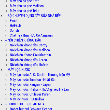
Máy pha cà phê Kaff
Máy pha cà phê Malloca
Máy pha cà phê Teka
-- BỘ CHUYÊN DỤNG TẨY RỬA NHÀ BẾP
Finish
HAFELE
Sofish
Chất Tẩy Rửa Hữu Cơ Almawin
-- NỒI CHIÊN KHÔNG DẦU
Nồi chiên không dầu Canzy
Nồi chiên không dầu Malloca
Nồi chiên Không Dầu Klastein
Nồi chiên không dầu Lorca
Nồi chiên không dầu Hafele
-- MÁY LỌC NƯỚC
Máy lọc nước A. O. Smith - Thương hiệu Mỹ
Máy lọc nước Trim Ion - Nhật Bản
Máy lọc nước Kangen - Japan
Máy lọc nước Philips - Thương hiệu Hà Lan
Máy lọc nước Unilever Pureit
Máy lọc nước RO Truliva
-- ROBOT HÚT BỤI LAU NHÀ
Robot hút bụi Ecovacs Deebot