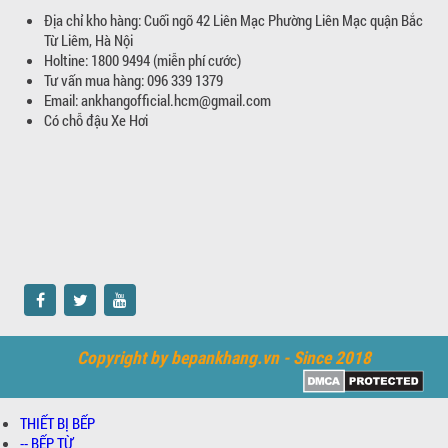
Địa chỉ kho hàng: Cuối ngõ 42 Liên Mạc Phường Liên Mạc quận Bắc
Từ Liêm, Hà Nội
Holtine: 1800 9494 (miễn phí cước)
Tư vấn mua hàng: 096 339 1379
Email: ankhangofficial.hcm@gmail.com
Có chỗ đậu Xe Hơi
Copyright by bepankhang.vn - Since 2018
THIẾT BỊ BẾP
-- BẾP TỪ