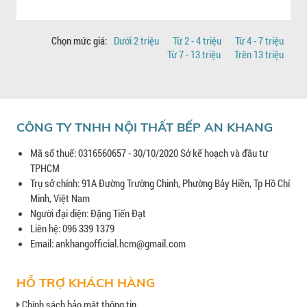
Chọn mức giá:
Dưới 2 triệu
Từ 2 - 4 triệu
Từ 4 - 7 triệu
Từ 7 - 13 triệu
Trên 13 triệu
CÔNG TY TNHH NỘI THẤT BẾP AN KHANG
Mã số thuế: 0316560657 - 30/10/2020 Sở kế hoạch và đầu tư
TPHCM
Trụ sở chính: 91A Đường Trường Chinh, Phường Bảy Hiền, Tp Hồ Chí
Minh, Việt Nam
Người đại diện: Đặng Tiến Đạt
Liên hệ: 096 339 1379
Email: ankhangofficial.hcm@gmail.com
HỖ TRỢ KHÁCH HÀNG
Chính sách bảo mật thông tin