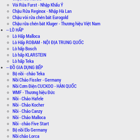
Vòi Rửa Furst - Nhập Khẩu Ý
Chậu Rửa Reginox - Nhập Hà Lan
Chậu vòi rửa chén bát Eurogold
Chậu rửa chén bát Kluger - Thương hiệu Việt Nam
-- LÒ HẤP
Lò Hấp Malloca
Lò Hấp ROBAM - NỘI ĐỊA TRUNG QUỐC
Lò hấp Bosch
Lò hấp KLARSTEIN
Lò hấp Teka
-- ĐỒ GIA DỤNG BẾP
Bộ nồi - chảo Teka
Nồi Chảo Fissler - Germany
Nồi Cơm Điện CUCKOO - HÀN QUỐC
WMF - Thương hiệu Đức
Nồi - Chảo Hafele
Nồi - Chảo Kocher
Nồi - Chảo Canzy
Nồi - Chảo Malloca
Nồi - chảo Five Start
Bộ nồi Elo Germany
Nồi chảo Lorca