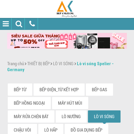
Trang chủ
THIẾT BỊ BẾP
LÒ VI SÓNG
Lò vi sóng Spelier -
Germany
BẾP TỪ
BẾP ĐIỆN_TỪ KẾT HỢP
BẾP GAS
BẾP HỒNG NGOẠI
MÁY HÚT MÙI
MÁY RỬA CHÉN BÁT
LÒ NƯỚNG
LÒ VI SÓNG
CHẬU VÒI
LÒ HẤP
ĐỒ GIA DỤNG BẾP