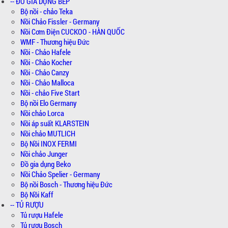
-- ĐỒ GIA DỤNG BẾP
Bộ nồi - chảo Teka
Nồi Chảo Fissler - Germany
Nồi Cơm Điện CUCKOO - HÀN QUỐC
WMF - Thương hiệu Đức
Nồi - Chảo Hafele
Nồi - Chảo Kocher
Nồi - Chảo Canzy
Nồi - Chảo Malloca
Nồi - chảo Five Start
Bộ nồi Elo Germany
Nồi chảo Lorca
Nồi áp suất KLARSTEIN
Nồi chảo MUTLICH
Bộ Nồi INOX FERMI
Nồi chảo Junger
Đồ gia dụng Beko
Nồi Chảo Spelier - Germany
Bộ nồi Bosch - Thương hiệu Đức
Bộ Nồi Kaff
-- TỦ RƯỢU
Tủ rượu Hafele
Tủ rượu Bosch