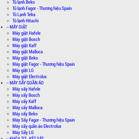
Tủ lạnh Beko
Tủ lạnh Fagor - Thương hiệu Spain
Tủ Lạnh Teka
Tủ lạnh Hitachi
-- MÁY GIẶT
Máy giặt Hafele
Máy giặt Bosch
Máy giặt Kaff
Máy giặt Malloca
Máy giặt Beko
Máy giặt Fagor - Thương hiệu Spain
Máy giặt LG
Máy giặt Electrolux
-- MÁY SẤY QUẦN ÁO
Máy sấy Hafele
Máy sấy Bosch
Máy sấy Kaff
Máy sấy Malloca
Máy sấy Beko
Máy Sấy Fagor - Thương hiệu Spain
Máy sấy quần áo Electrolux
Máy Sấy LG
-- KHÓA TỪ - KÉT SẮT