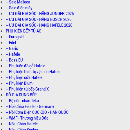
-- Sale Malloca
-- Sale điện máy
-- ƯU ĐÃI GIÁ SỐC - HÃNG JUNGER 2026
-- ƯU ĐÃI GIÁ SỐC - HÃNG BOSCH 2026
-- ƯU ĐÃI GIÁ SỐC - HÃNG HAFELE 2026
PHỤ KIỆN BẾP-TỦ ÁO
-- Eurogold
-- Edel
-- Garis
-- Hafele
-- Boss EU
-- Phụ kiện đồ gỗ Hafele
-- Phụ kiện thiết bị vệ sinh Hafele
-- Phụ kiện cửa Hafele
-- Phụ kiện Blum
-- Phụ kiện tủ bếp Grand X
ĐỒ GIA DỤNG BẾP
-- Bộ nồi - chảo Teka
-- Nồi Chảo Fissler - Germany
-- Nồi Cơm Điện CUCKOO - HÀN QUỐC
-- WMF - Thương hiệu Đức
-- Nồi - Chảo Hafele
-- Nồi - Chảo Kocher