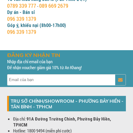
0789 339 777
089 669 2679
-
Dự án - Bán sỉ
096 339 1379
Góp ý, khiếu nại (8h00-17h00)
096 339 1379
ĐĂNG KÝ NHẬN TIN
Nhập địa chỉ email của bạn
Để nhận voucher giảm giá 10% từ An Khang!
TRỤ SỞ CHÍNH/SHOWROOM - PHƯỜNG BẢY HIỀN -
TÂN BÌNH - TPHCM
Địa chỉ:
91A Đường Trường Chinh, Phường Bảy Hiền,
TPHCM
Hotline: 1800 9494 (miễn phí cước)