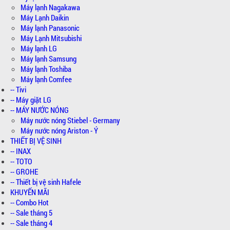
Máy lạnh Nagakawa
Máy Lạnh Daikin
Máy lạnh Panasonic
Máy Lạnh Mitsubishi
Máy lạnh LG
Máy lạnh Samsung
Máy lạnh Toshiba
Máy lạnh Comfee
-- Tivi
-- Máy giặt LG
-- MÁY NƯỚC NÓNG
Máy nước nóng Stiebel - Germany
Máy nước nóng Ariston - Ý
THIẾT BỊ VỆ SINH
-- INAX
-- TOTO
-- GROHE
-- Thiết bị vệ sinh Hafele
KHUYẾN MÃI
-- Combo Hot
-- Sale tháng 5
-- Sale tháng 4