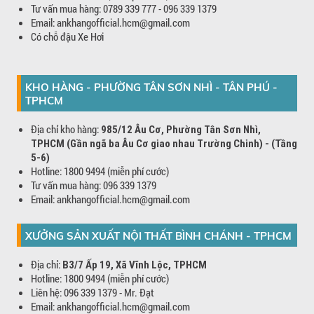
Tư vấn mua hàng: 0789 339 777 - 096 339 1379
Email: ankhangofficial.hcm@gmail.com
Có chỗ đậu Xe Hơi
KHO HÀNG - PHƯỜNG TÂN SƠN NHÌ - TÂN PHÚ -
TPHCM
Địa chỉ kho hàng:
985/12 Âu Cơ, Phường Tân Sơn Nhì,
TPHCM (Gần ngã ba Âu Cơ giao nhau Trường Chinh) - (Tầng
5-6)
Hotline: 1800 9494 (miễn phí cước)
Tư vấn mua hàng: 096 339 1379
Email: ankhangofficial.hcm@gmail.com
XƯỞNG SẢN XUẤT NỘI THẤT BÌNH CHÁNH - TPHCM
Địa chỉ:
B3/7 Ấp 19, Xã Vĩnh Lộc, TPHCM
Hotline: 1800 9494 (miễn phí cước)
Liên hệ: 096 339 1379 - Mr. Đạt
Email: ankhangofficial.hcm@gmail.com