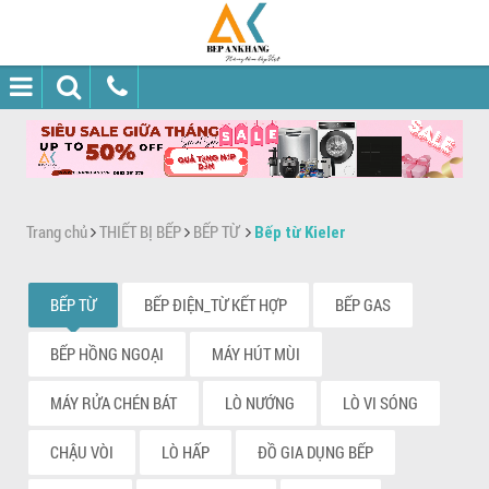
Trang chủ
THIẾT BỊ BẾP
BẾP TỪ
Bếp từ Kieler
BẾP TỪ
BẾP ĐIỆN_TỪ KẾT HỢP
BẾP GAS
BẾP HỒNG NGOẠI
MÁY HÚT MÙI
MÁY RỬA CHÉN BÁT
LÒ NƯỚNG
LÒ VI SÓNG
CHẬU VÒI
LÒ HẤP
ĐỒ GIA DỤNG BẾP