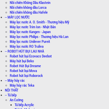
Nồi chiên Không Dầu Klastein
Nồi chiên không dầu Lorca
Nồi chiên không dầu Hafele
-- MÁY LỌC NƯỚC
Máy lọc nước A. O. Smith - Thương hiệu Mỹ
Máy lọc nước Trim Ion - Nhật Bản
Máy lọc nước Kangen - Japan
Máy lọc nước Philips - Thương hiệu Hà Lan
Máy lọc nước Unilever Pureit
Máy lọc nước RO Truliva
-- ROBOT HÚT BỤI LAU NHÀ
Robot hút bụi Ecovacs Deebot
Máy hút bụi Beko
Robot Hút Bụi Dreame
Robot hút bụi Mova
Robot hút bụi Roborock
-- Máy hủy rác
Máy hủy rác Teka
NỘI THẤT
-- Tủ bếp
An Cường
Tủ bếp Acrylic