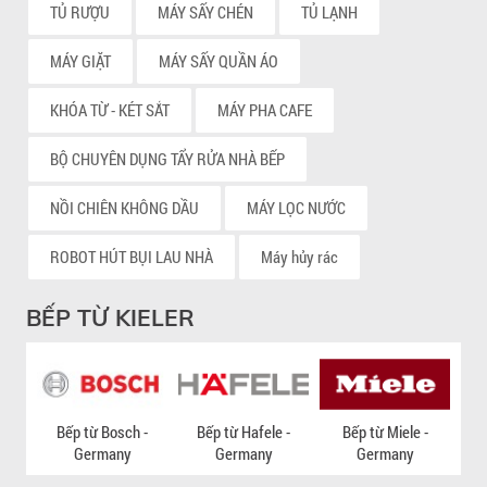
TỦ RƯỢU
MÁY SẤY CHÉN
TỦ LẠNH
MÁY GIẶT
MÁY SẤY QUẦN ÁO
KHÓA TỪ - KÉT SẮT
MÁY PHA CAFE
BỘ CHUYÊN DỤNG TẨY RỬA NHÀ BẾP
NỒI CHIÊN KHÔNG DẦU
MÁY LỌC NƯỚC
ROBOT HÚT BỤI LAU NHÀ
Máy hủy rác
BẾP TỪ KIELER
Bếp từ Bosch -
Bếp từ Hafele -
Bếp từ Miele -
Germany
Germany
Germany