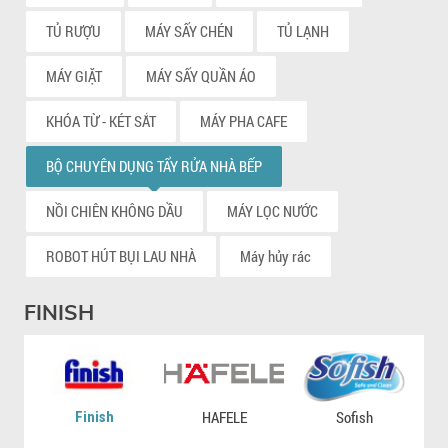
TỦ RƯỢU
MÁY SẤY CHÉN
TỦ LẠNH
MÁY GIẶT
MÁY SẤY QUẦN ÁO
KHÓA TỪ - KÉT SẮT
MÁY PHA CAFE
BỘ CHUYÊN DỤNG TẨY RỬA NHÀ BẾP
NỒI CHIÊN KHÔNG DẦU
MÁY LỌC NƯỚC
ROBOT HÚT BỤI LAU NHÀ
Máy hủy rác
FINISH
Finish
HAFELE
Sofish
Ch