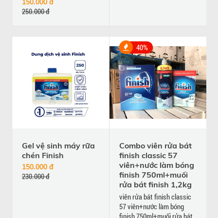
150.000 đ
250.000 đ
40%
Gel vệ sinh máy rữa
Combo viên rửa bát
chén Finish
finish classic 57
viên+nước làm bóng
150.000 đ
finish 750ml+muối
230.000 đ
rửa bát finish 1,2kg
viên rửa bát finish classic
57 viên+nước làm bóng
finish 750ml+muối rửa bát