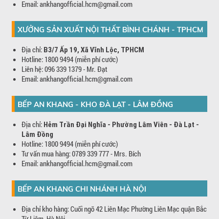
Email: ankhangofficial.hcm@gmail.com
XƯỞNG SẢN XUẤT NỘI THẤT BÌNH CHÁNH - TPHCM
Địa chỉ:
B3/7 Ấp 19, Xã Vĩnh Lộc, TPHCM
Hotline: 1800 9494 (miễn phí cước)
Liên hệ: 096 339 1379 - Mr. Đạt
Email: ankhangofficial.hcm@gmail.com
BẾP AN KHANG - KHO ĐÀ LẠT - LÂM ĐỒNG
Địa chỉ:
Hẻm Trần Đại Nghĩa - Phường Lâm Viên - Đà Lạt -
Lâm Đồng
Hotline: 1800 9494 (miễn phí cước)
Tư vấn mua hàng: 0789 339 777 - Mrs. Bích
Email: ankhangofficial.hcm@gmail.com
BẾP AN KHANG CHI NHÁNH HÀ NỘI
Địa chỉ kho hàng: Cuối ngõ 42 Liên Mạc Phường Liên Mạc quận Bắc
Từ Liêm, Hà Nội