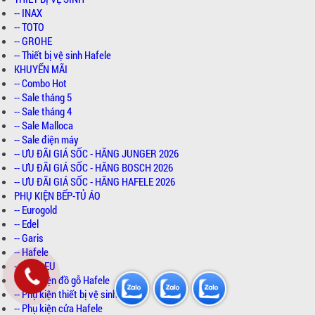
-- INAX
-- TOTO
-- GROHE
-- Thiết bị vệ sinh Hafele
KHUYẾN MÃI
-- Combo Hot
-- Sale tháng 5
-- Sale tháng 4
-- Sale Malloca
-- Sale điện máy
-- ƯU ĐÃI GIÁ SỐC - HÃNG JUNGER 2026
-- ƯU ĐÃI GIÁ SỐC - HÃNG BOSCH 2026
-- ƯU ĐÃI GIÁ SỐC - HÃNG HAFELE 2026
PHỤ KIỆN BẾP-TỦ ÁO
-- Eurogold
-- Edel
-- Garis
-- Hafele
-- Boss EU
-- Phụ kiện đồ gỗ Hafele
-- Phụ kiện thiết bị vệ sinh Hafele
-- Phụ kiện cửa Hafele