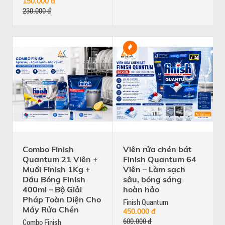
150.000 đ
230.000 đ
Combo Finish
Viên rửa chén bát
Quantum 21 Viên +
Finish Quantum 64
Muối Finish 1Kg +
Viên – Làm sạch
Dầu Bóng Finish
sâu, bóng sáng
400ml – Bộ Giải
hoàn hảo
Pháp Toàn Diện Cho
Finish Quantum
Máy Rửa Chén
450.000 đ
600.000 đ
Combo Finish