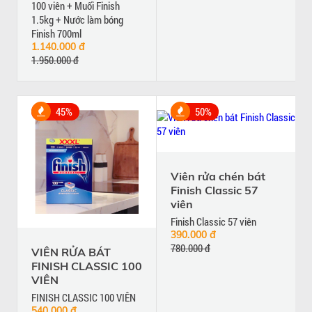
100 viên + Muối Finish
1.5kg + Nước làm bóng
Finish 700ml
1.140.000 đ
1.950.000 đ
45%
50%
Viên rửa chén bát
Finish Classic 57
viên
Finish Classic 57 viên
390.000 đ
780.000 đ
VIÊN RỬA BÁT
FINISH CLASSIC 100
VIÊN
FINISH CLASSIC 100 VIÊN
540.000 đ