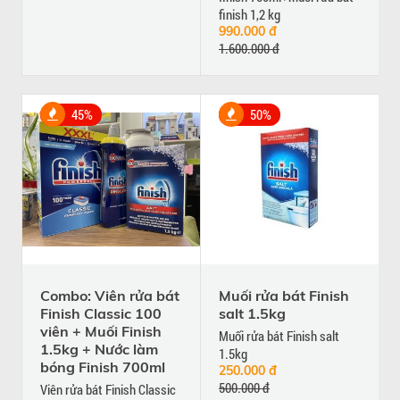
finish 1,2 kg
990.000 đ
1.600.000 đ
45%
50%
Combo: Viên rửa bát
Muối rửa bát Finish
Finish Classic 100
salt 1.5kg
viên + Muối Finish
Muối rửa bát Finish salt
1.5kg + Nước làm
1.5kg
bóng Finish 700ml
250.000 đ
500.000 đ
Viên rửa bát Finish Classic