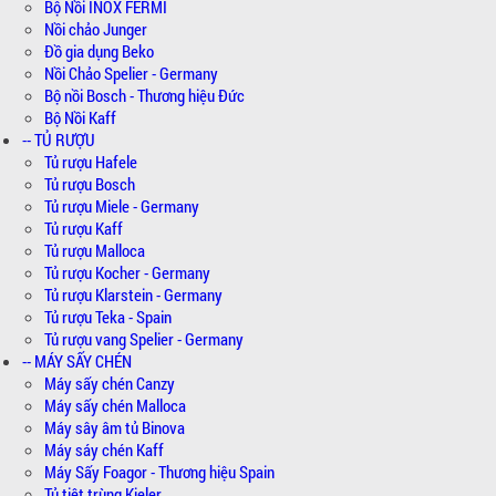
Bộ Nồi INOX FERMI
Nồi chảo Junger
Đồ gia dụng Beko
Nồi Chảo Spelier - Germany
Bộ nồi Bosch - Thương hiệu Đức
Bộ Nồi Kaff
-- TỦ RƯỢU
Tủ rượu Hafele
Tủ rượu Bosch
Tủ rượu Miele - Germany
Tủ rượu Kaff
Tủ rượu Malloca
Tủ rượu Kocher - Germany
Tủ rượu Klarstein - Germany
Tủ rượu Teka - Spain
Tủ rượu vang Spelier - Germany
-- MÁY SẤY CHÉN
Máy sấy chén Canzy
Máy sấy chén Malloca
Máy sây âm tủ Binova
Máy sáy chén Kaff
Máy Sấy Foagor - Thương hiệu Spain
Tủ tiệt trùng Kieler