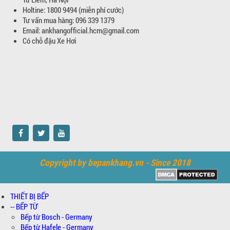
Holtine: 1800 9494 (miễn phí cước)
Tư vấn mua hàng: 096 339 1379
Email: ankhangofficial.hcm@gmail.com
Có chỗ đậu Xe Hơi
Copyright by bepankhang.vn - Since 2018
THIẾT BỊ BẾP
-- BẾP TỪ
Bếp từ Bosch - Germany
Bếp từ Hafele - Germany