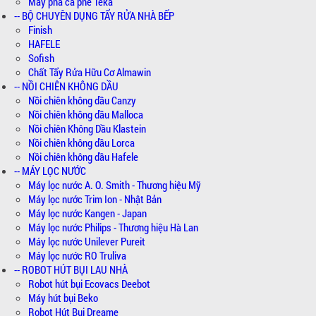
Máy pha cà phê Teka
-- BỘ CHUYÊN DỤNG TẨY RỬA NHÀ BẾP
Finish
HAFELE
Sofish
Chất Tẩy Rửa Hữu Cơ Almawin
-- NỒI CHIÊN KHÔNG DẦU
Nồi chiên không dầu Canzy
Nồi chiên không dầu Malloca
Nồi chiên Không Dầu Klastein
Nồi chiên không dầu Lorca
Nồi chiên không dầu Hafele
-- MÁY LỌC NƯỚC
Máy lọc nước A. O. Smith - Thương hiệu Mỹ
Máy lọc nước Trim Ion - Nhật Bản
Máy lọc nước Kangen - Japan
Máy lọc nước Philips - Thương hiệu Hà Lan
Máy lọc nước Unilever Pureit
Máy lọc nước RO Truliva
-- ROBOT HÚT BỤI LAU NHÀ
Robot hút bụi Ecovacs Deebot
Máy hút bụi Beko
Robot Hút Bụi Dreame