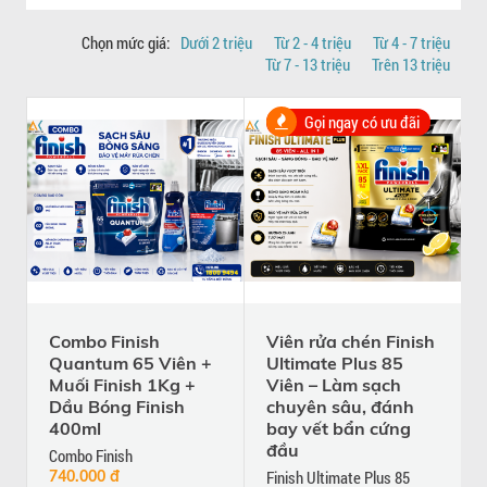
Chọn mức giá:
Dưới 2 triệu
Từ 2 - 4 triệu
Từ 4 - 7 triệu
Từ 7 - 13 triệu
Trên 13 triệu
Gọi ngay có ưu đãi
Combo Finish
Viên rửa chén Finish
Quantum 65 Viên +
Ultimate Plus 85
Muối Finish 1Kg +
Viên – Làm sạch
Dầu Bóng Finish
chuyên sâu, đánh
400ml
bay vết bẩn cứng
đầu
Combo Finish
740.000 đ
Finish Ultimate Plus 85