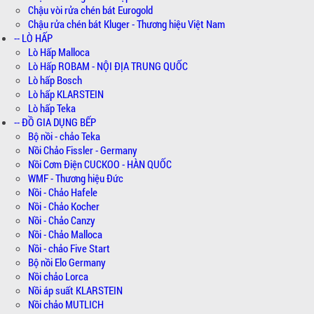
Chậu vòi rửa chén bát Eurogold
Chậu rửa chén bát Kluger - Thương hiệu Việt Nam
-- LÒ HẤP
Lò Hấp Malloca
Lò Hấp ROBAM - NỘI ĐỊA TRUNG QUỐC
Lò hấp Bosch
Lò hấp KLARSTEIN
Lò hấp Teka
-- ĐỒ GIA DỤNG BẾP
Bộ nồi - chảo Teka
Nồi Chảo Fissler - Germany
Nồi Cơm Điện CUCKOO - HÀN QUỐC
WMF - Thương hiệu Đức
Nồi - Chảo Hafele
Nồi - Chảo Kocher
Nồi - Chảo Canzy
Nồi - Chảo Malloca
Nồi - chảo Five Start
Bộ nồi Elo Germany
Nồi chảo Lorca
Nồi áp suất KLARSTEIN
Nồi chảo MUTLICH