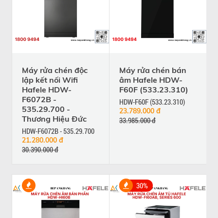
Máy rửa chén độc
Máy rửa chén bán
lập kết nối Wifi
âm Hafele HDW-
Hafele HDW-
F60F (533.23.310)
F6072B -
HDW-F60F (533.23.310)
535.29.700 -
23.789.000 đ
Thương Hiệu Đức
33.985.000 đ
HDW-F6072B - 535.29.700
21.280.000 đ
30.390.000 đ
30%