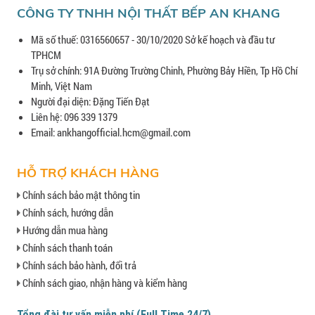
CÔNG TY TNHH NỘI THẤT BẾP AN KHANG
Mã số thuế: 0316560657 - 30/10/2020 Sở kế hoạch và đầu tư
TPHCM
Trụ sở chính: 91A Đường Trường Chinh, Phường Bảy Hiền, Tp Hồ Chí
Minh, Việt Nam
Người đại diện: Đặng Tiến Đạt
Liên hệ: 096 339 1379
Email: ankhangofficial.hcm@gmail.com
HỖ TRỢ KHÁCH HÀNG
Chính sách bảo mật thông tin
Chính sách, hướng dẫn
Hướng dẫn mua hàng
Chính sách thanh toán
Chính sách bảo hành, đổi trả
Chính sách giao, nhận hàng và kiểm hàng
Tổng đài tư vấn miễn phí (Full Time 24/7)