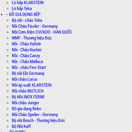
Lò hấp KLARSTEIN
Lò hấp Teka
-- ĐỒ GIA DỤNG BẾP
Bộ nồi - chảo Teka
Nồi Chảo Fissler - Germany
Nồi Cơm Điện CUCKOO - HÀN QUỐC
WMF - Thương hiệu Đức
Nồi - Chảo Hafele
Nồi - Chảo Kocher
Nồi - Chảo Canzy
Nồi - Chảo Malloca
Nồi - chảo Five Start
Bộ nồi Elo Germany
Nồi chảo Lorca
Nồi áp suất KLARSTEIN
Nồi chảo MUTLICH
Bộ Nồi INOX FERMI
Nồi chảo Junger
Đồ gia dụng Beko
Nồi Chảo Spelier - Germany
Bộ nồi Bosch - Thương hiệu Đức
Bộ Nồi Kaff
-- TỦ RƯỢU