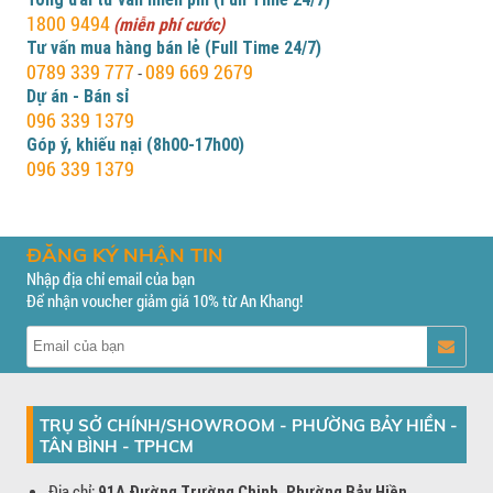
1800 9494
(miễn phí cước)
Tư vấn mua hàng bán lẻ (Full Time 24/7)
0789 339 777
089 669 2679
-
Dự án - Bán sỉ
096 339 1379
Góp ý, khiếu nại (8h00-17h00)
096 339 1379
ĐĂNG KÝ NHẬN TIN
Nhập địa chỉ email của bạn
Để nhận voucher giảm giá 10% từ An Khang!
TRỤ SỞ CHÍNH/SHOWROOM - PHƯỜNG BẢY HIỀN -
TÂN BÌNH - TPHCM
Địa chỉ:
91A Đường Trường Chinh, Phường Bảy Hiền,