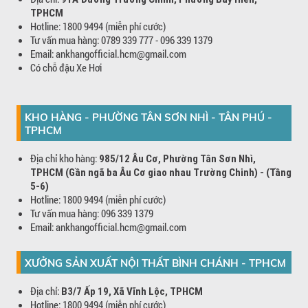
TPHCM
Hotline: 1800 9494 (miễn phí cước)
Tư vấn mua hàng: 0789 339 777 - 096 339 1379
Email: ankhangofficial.hcm@gmail.com
Có chỗ đậu Xe Hơi
KHO HÀNG - PHƯỜNG TÂN SƠN NHÌ - TÂN PHÚ -
TPHCM
Địa chỉ kho hàng:
985/12 Âu Cơ, Phường Tân Sơn Nhì,
TPHCM (Gần ngã ba Âu Cơ giao nhau Trường Chinh) - (Tầng
5-6)
Hotline: 1800 9494 (miễn phí cước)
Tư vấn mua hàng: 096 339 1379
Email: ankhangofficial.hcm@gmail.com
XƯỞNG SẢN XUẤT NỘI THẤT BÌNH CHÁNH - TPHCM
Địa chỉ:
B3/7 Ấp 19, Xã Vĩnh Lộc, TPHCM
Hotline: 1800 9494 (miễn phí cước)