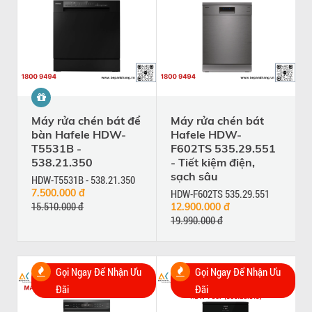
Máy rửa chén bát để
Máy rửa chén bát
bàn Hafele HDW-
Hafele HDW-
T5531B -
F602TS 535.29.551
538.21.350
- Tiết kiệm điện,
sạch sâu
HDW-T5531B - 538.21.350
7.500.000 đ
HDW-F602TS 535.29.551
15.510.000 đ
12.900.000 đ
19.990.000 đ
Gọi Ngay Để Nhận Ưu
Gọi Ngay Để Nhận Ưu
Đãi
Đãi