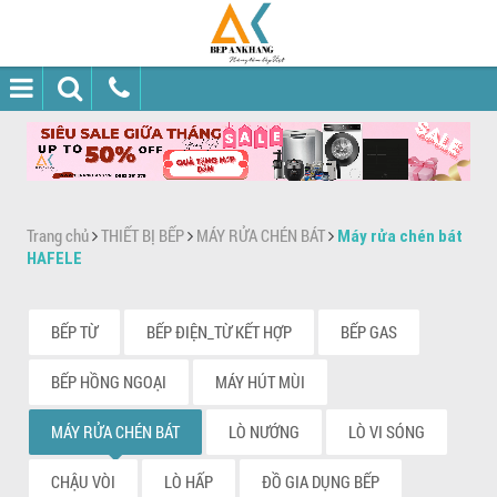
Trang chủ
THIẾT BỊ BẾP
MÁY RỬA CHÉN BÁT
Máy rửa chén bát
HAFELE
BẾP TỪ
BẾP ĐIỆN_TỪ KẾT HỢP
BẾP GAS
BẾP HỒNG NGOẠI
MÁY HÚT MÙI
MÁY RỬA CHÉN BÁT
LÒ NƯỚNG
LÒ VI SÓNG
CHẬU VÒI
LÒ HẤP
ĐỒ GIA DỤNG BẾP