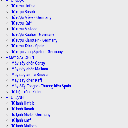
Tủ rượu Hafele
Tủ rượu Bosch
Tủ rượu Miele - Germany
Tủ rượu Kaff
Tủ rượu Malloca
Tủ rượu Kocher - Germany
Tủ rượu Klarstein - Germany
Tủ rượu Teka - Spain
Tủ rượu vang Spelier - Germany
-- MÁY SẤY CHÉN
Máy sấy chén Canzy
Máy sấy chén Malloca
Máy sây âm tủ Binova
Máy sáy chén Kaff
Máy Sấy Foagor - Thương hiệu Spain
Tủ tiệt trùng Kieler
-- TỦ LẠNH
Tủ lạnh Hafele
Tủ lạnh Bosch
Tủ lạnh Miele - Germany
Tủ lạnh Kaff
Tủ lạnh Malloca