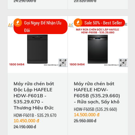
24.290.000 đ
23.320.000 đ
Gọi Ngay Để Nhận Ưu
Sale 50% - Best Seller
Đãi
Máy rửa chén bát
Máy rửa chén bát
Độc Lập HAFELE
HAFELE HDW-
HDW-F601B -
F605B (535.29.660)
535.29.670 -
- Rửa sạch, Sấy khô
Thương Hiệu Đức
HDW-F605B (535.29.660)
HDW-F601B - 535.29.670
14.500.000 đ
25.950.000 đ
10.450.000 đ
24.190.000 đ