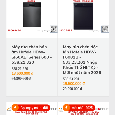
Máy rửa chén bán
Máy rửa chén độc
âm Hafele HDW-
lập Hafele HDW-
SI60AB, Series 600 -
F6081B -
538.21.320
533.23.201 Nhập
Khẩu Thổ Nhĩ Kỳ -
538.21.320
Mới nhất năm 2026
18.600.000 đ
24.890.000 đ
533.23.201
19.500.000 đ
29.990.000 đ
Gọi ngay có ưu đãi
mới nhất 2025