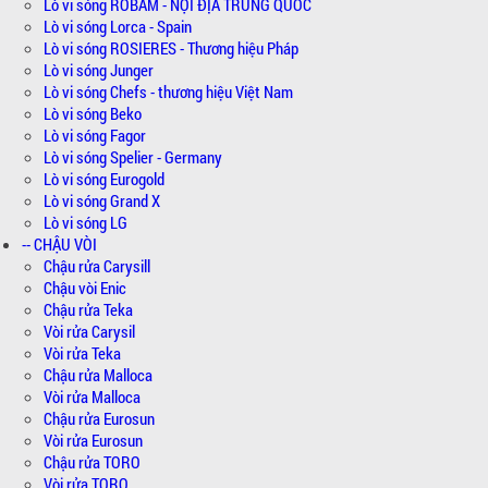
Lò vi sóng ROBAM - NỘI ĐỊA TRUNG QUỐC
Lò vi sóng Lorca - Spain
Lò vi sóng ROSIERES - Thương hiệu Pháp
Lò vi sóng Junger
Lò vi sóng Chefs - thương hiệu Việt Nam
Lò vi sóng Beko
Lò vi sóng Fagor
Lò vi sóng Spelier - Germany
Lò vi sóng Eurogold
Lò vi sóng Grand X
Lò vi sóng LG
-- CHẬU VÒI
Chậu rửa Carysill
Chậu vòi Enic
Chậu rửa Teka
Vòi rửa Carysil
Vòi rửa Teka
Chậu rửa Malloca
Vòi rửa Malloca
Chậu rửa Eurosun
Vòi rửa Eurosun
Chậu rửa TORO
Vòi rửa TORO