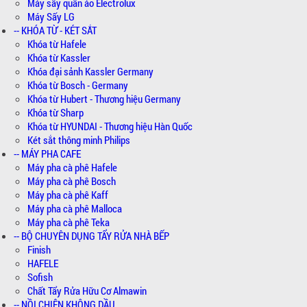
Máy sấy quần áo Electrolux
Máy Sấy LG
-- KHÓA TỪ - KÉT SẮT
Khóa từ Hafele
Khóa từ Kassler
Khóa đại sảnh Kassler Germany
Khóa từ Bosch - Germany
Khóa từ Hubert - Thương hiệu Germany
Khóa từ Sharp
Khóa từ HYUNDAI - Thương hiệu Hàn Quốc
Két sắt thông minh Philips
-- MÁY PHA CAFE
Máy pha cà phê Hafele
Máy pha cà phê Bosch
Máy pha cà phê Kaff
Máy pha cà phê Malloca
Máy pha cà phê Teka
-- BỘ CHUYÊN DỤNG TẨY RỬA NHÀ BẾP
Finish
HAFELE
Sofish
Chất Tẩy Rửa Hữu Cơ Almawin
-- NỒI CHIÊN KHÔNG DẦU