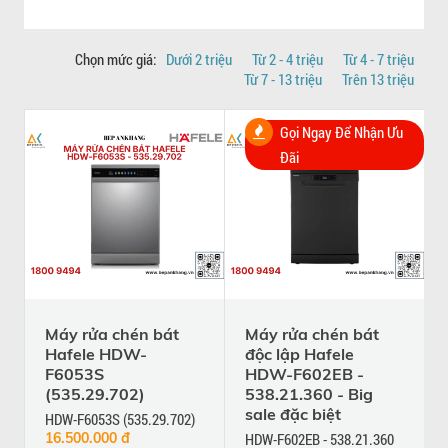
Chọn mức giá:
Dưới 2 triệu
Từ 2 - 4 triệu
Từ 4 - 7 triệu
Từ 7 - 13 triệu
Trên 13 triệu
Gọi Ngay Để Nhận Ưu
Đãi
Máy rửa chén bát
Máy rửa chén bát
Hafele HDW-
độc lập Hafele
F6053S
HDW-F602EB -
(535.29.702)
538.21.360 - Big
sale đặc biệt
HDW-F6053S (535.29.702)
16.500.000 đ
HDW-F602EB - 538.21.360