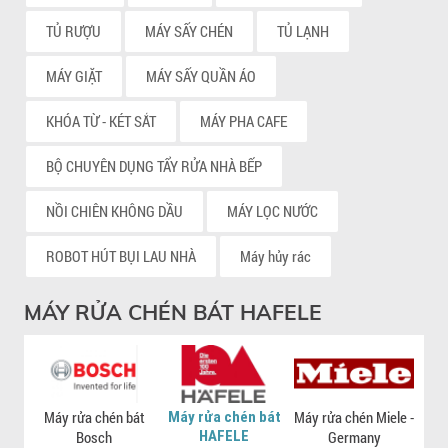
TỦ RƯỢU
MÁY SẤY CHÉN
TỦ LẠNH
MÁY GIẶT
MÁY SẤY QUẦN ÁO
KHÓA TỪ - KÉT SẮT
MÁY PHA CAFE
BỘ CHUYÊN DỤNG TẨY RỬA NHÀ BẾP
NỒI CHIÊN KHÔNG DẦU
MÁY LỌC NƯỚC
ROBOT HÚT BỤI LAU NHÀ
Máy hủy rác
MÁY RỬA CHÉN BÁT HAFELE
Máy rửa chén bát
Máy rửa chén bát
Máy rửa chén Miele -
Má
HAFELE
Bosch
Germany