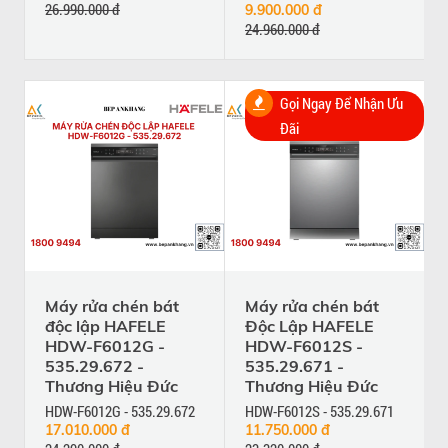
26.990.000 đ
9.900.000 đ
24.960.000 đ
Gọi Ngay Để Nhận Ưu
Đãi
Máy rửa chén bát
Máy rửa chén bát
độc lập HAFELE
Độc Lập HAFELE
HDW-F6012G -
HDW-F6012S -
535.29.672 -
535.29.671 -
Thương Hiệu Đức
Thương Hiệu Đức
HDW-F6012G - 535.29.672
HDW-F6012S - 535.29.671
17.010.000 đ
11.750.000 đ