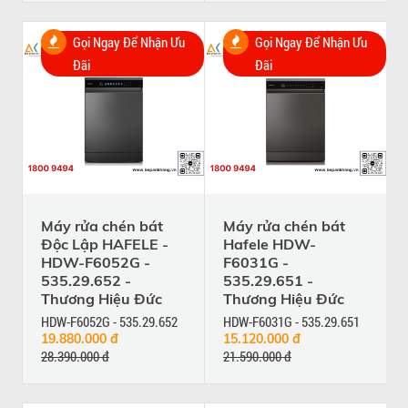
Gọi Ngay Để Nhận Ưu
Gọi Ngay Để Nhận Ưu
Đãi
Đãi
Máy rửa chén bát
Máy rửa chén bát
Độc Lập HAFELE -
Hafele HDW-
HDW-F6052G -
F6031G -
535.29.652 -
535.29.651 -
Thương Hiệu Đức
Thương Hiệu Đức
HDW-F6052G - 535.29.652
HDW-F6031G - 535.29.651
19.880.000 đ
15.120.000 đ
28.390.000 đ
21.590.000 đ