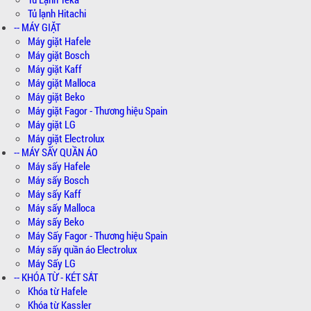
Tủ lạnh Hitachi
-- MÁY GIẶT
Máy giặt Hafele
Máy giặt Bosch
Máy giặt Kaff
Máy giặt Malloca
Máy giặt Beko
Máy giặt Fagor - Thương hiệu Spain
Máy giặt LG
Máy giặt Electrolux
-- MÁY SẤY QUẦN ÁO
Máy sấy Hafele
Máy sấy Bosch
Máy sấy Kaff
Máy sấy Malloca
Máy sấy Beko
Máy Sấy Fagor - Thương hiệu Spain
Máy sấy quần áo Electrolux
Máy Sấy LG
-- KHÓA TỪ - KÉT SẮT
Khóa từ Hafele
Khóa từ Kassler