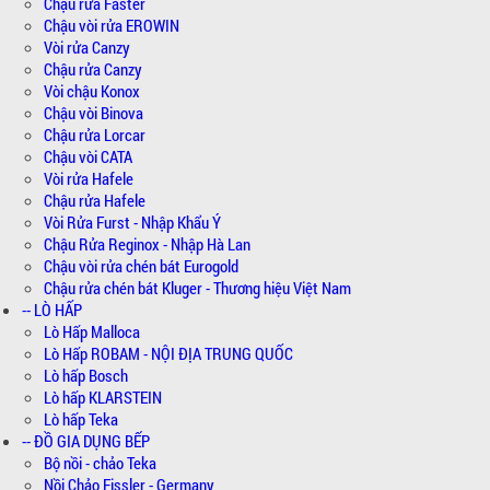
Chậu rửa Faster
Chậu vòi rửa EROWIN
Vòi rửa Canzy
Chậu rửa Canzy
Vòi chậu Konox
Chậu vòi Binova
Chậu rửa Lorcar
Chậu vòi CATA
Vòi rửa Hafele
Chậu rửa Hafele
Vòi Rửa Furst - Nhập Khẩu Ý
Chậu Rửa Reginox - Nhập Hà Lan
Chậu vòi rửa chén bát Eurogold
Chậu rửa chén bát Kluger - Thương hiệu Việt Nam
-- LÒ HẤP
Lò Hấp Malloca
Lò Hấp ROBAM - NỘI ĐỊA TRUNG QUỐC
Lò hấp Bosch
Lò hấp KLARSTEIN
Lò hấp Teka
-- ĐỒ GIA DỤNG BẾP
Bộ nồi - chảo Teka
Nồi Chảo Fissler - Germany