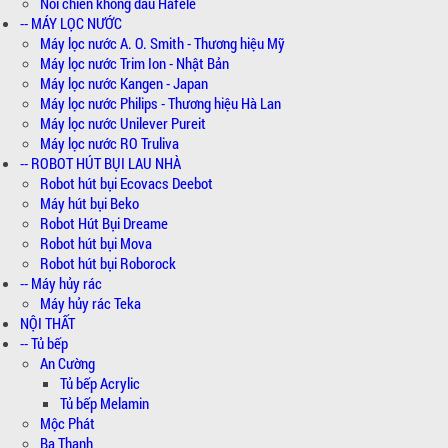
Nồi chiên không dầu Hafele
-- MÁY LỌC NƯỚC
Máy lọc nước A. O. Smith - Thương hiệu Mỹ
Máy lọc nước Trim Ion - Nhật Bản
Máy lọc nước Kangen - Japan
Máy lọc nước Philips - Thương hiệu Hà Lan
Máy lọc nước Unilever Pureit
Máy lọc nước RO Truliva
-- ROBOT HÚT BỤI LAU NHÀ
Robot hút bụi Ecovacs Deebot
Máy hút bụi Beko
Robot Hút Bụi Dreame
Robot hút bụi Mova
Robot hút bụi Roborock
-- Máy hủy rác
Máy hủy rác Teka
NỘI THẤT
-- Tủ bếp
An Cường
Tủ bếp Acrylic
Tủ bếp Melamin
Mộc Phát
Ba Thanh