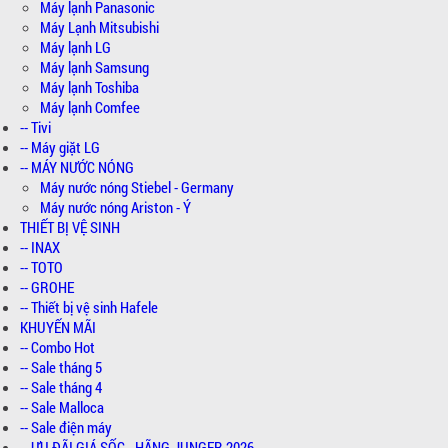
Máy lạnh Panasonic
Máy Lạnh Mitsubishi
Máy lạnh LG
Máy lạnh Samsung
Máy lạnh Toshiba
Máy lạnh Comfee
-- Tivi
-- Máy giặt LG
-- MÁY NƯỚC NÓNG
Máy nước nóng Stiebel - Germany
Máy nước nóng Ariston - Ý
THIẾT BỊ VỆ SINH
-- INAX
-- TOTO
-- GROHE
-- Thiết bị vệ sinh Hafele
KHUYẾN MÃI
-- Combo Hot
-- Sale tháng 5
-- Sale tháng 4
-- Sale Malloca
-- Sale điện máy
-- ƯU ĐÃI GIÁ SỐC - HÃNG JUNGER 2026