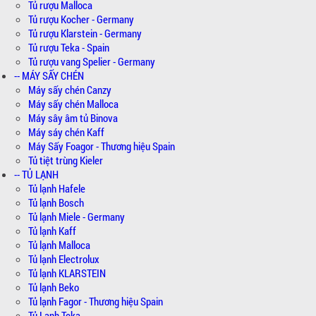
Tủ rượu Malloca
Tủ rượu Kocher - Germany
Tủ rượu Klarstein - Germany
Tủ rượu Teka - Spain
Tủ rượu vang Spelier - Germany
-- MÁY SẤY CHÉN
Máy sấy chén Canzy
Máy sấy chén Malloca
Máy sây âm tủ Binova
Máy sáy chén Kaff
Máy Sấy Foagor - Thương hiệu Spain
Tủ tiệt trùng Kieler
-- TỦ LẠNH
Tủ lạnh Hafele
Tủ lạnh Bosch
Tủ lạnh Miele - Germany
Tủ lạnh Kaff
Tủ lạnh Malloca
Tủ lạnh Electrolux
Tủ lạnh KLARSTEIN
Tủ lạnh Beko
Tủ lạnh Fagor - Thương hiệu Spain
Tủ Lạnh Teka