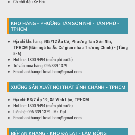
Có chỗ đậu Xe Hơi
KHO HÀNG - PHƯỜNG TÂN SƠN NHÌ - TÂN PHÚ -
TPHCM
Địa chỉ kho hàng:
985/12 Âu Cơ, Phường Tân Sơn Nhì,
TPHCM (Gần ngã ba Âu Cơ giao nhau Trường Chinh) - (Tầng
5-6)
Hotline: 1800 9494 (miễn phí cước)
Tư vấn mua hàng: 096 339 1379
Email: ankhangofficial.hcm@gmail.com
XƯỞNG SẢN XUẤT NỘI THẤT BÌNH CHÁNH - TPHCM
Địa chỉ:
B3/7 Ấp 19, Xã Vĩnh Lộc, TPHCM
Hotline: 1800 9494 (miễn phí cước)
Liên hệ: 096 339 1379 - Mr. Đạt
Email: ankhangofficial.hcm@gmail.com
BẾP AN KHANG - KHO ĐÀ LẠT - LÂM ĐỒNG