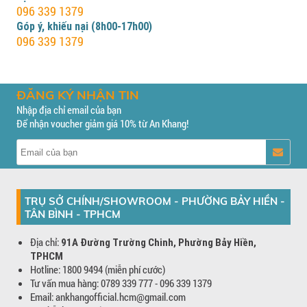
096 339 1379
Góp ý, khiếu nại (8h00-17h00)
096 339 1379
ĐĂNG KÝ NHẬN TIN
Nhập địa chỉ email của bạn
Để nhận voucher giảm giá 10% từ An Khang!
TRỤ SỞ CHÍNH/SHOWROOM - PHƯỜNG BẢY HIỀN -
TÂN BÌNH - TPHCM
Địa chỉ:
91A Đường Trường Chinh, Phường Bảy Hiền,
TPHCM
Hotline: 1800 9494 (miễn phí cước)
Tư vấn mua hàng: 0789 339 777 - 096 339 1379
Email: ankhangofficial.hcm@gmail.com