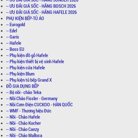
-- ƯU ĐÃI GIÁ SỐC - HÃNG BOSCH 2026
-- ƯU ĐÃI GIÁ SỐC - HÃNG HAFELE 2026
PHỤ KIỆN BẾP-TỦ ÁO
-- Eurogold
-- Edel
-- Garis
-- Hafele
-- Boss EU
-- Phụ kiện đồ gỗ Hafele
-- Phụ kiện thiết bị vệ sinh Hafele
-- Phụ kiện cửa Hafele
-- Phụ kiện Blum
-- Phụ kiện tủ bếp Grand X
ĐỒ GIA DỤNG BẾP
-- Bộ nồi - chảo Teka
-- Nồi Chảo Fissler - Germany
-- Nồi Cơm Điện CUCKOO - HÀN QUỐC
-- WMF - Thương hiệu Đức
-- Nồi - Chảo Hafele
-- Nồi - Chảo Kocher
-- Nồi - Chảo Canzy
-- Nồi - Chảo Malloca