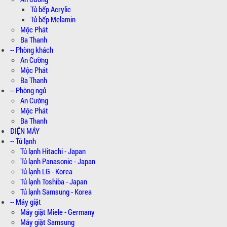
Tủ bếp Acrylic
Tủ bếp Melamin
Mộc Phát
Ba Thanh
-- Phòng khách
An Cường
Mộc Phát
Ba Thanh
-- Phòng ngủ
An Cường
Mộc Phát
Ba Thanh
ĐIỆN MÁY
-- Tủ lạnh
Tủ lạnh Hitachi - Japan
Tủ lạnh Panasonic - Japan
Tủ lạnh LG - Korea
Tủ lạnh Toshiba - Japan
Tủ lạnh Samsung - Korea
-- Máy giặt
Máy giặt Miele - Germany
Máy giặt Samsung