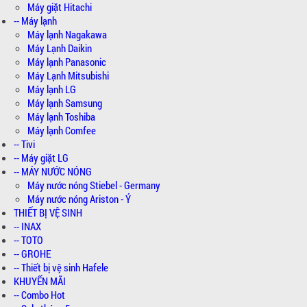
Máy giặt Hitachi
-- Máy lạnh
Máy lạnh Nagakawa
Máy Lạnh Daikin
Máy lạnh Panasonic
Máy Lạnh Mitsubishi
Máy lạnh LG
Máy lạnh Samsung
Máy lạnh Toshiba
Máy lạnh Comfee
-- Tivi
-- Máy giặt LG
-- MÁY NƯỚC NÓNG
Máy nước nóng Stiebel - Germany
Máy nước nóng Ariston - Ý
THIẾT BỊ VỆ SINH
-- INAX
-- TOTO
-- GROHE
-- Thiết bị vệ sinh Hafele
KHUYẾN MÃI
-- Combo Hot