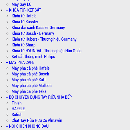
Máy Sấy LG
-- KHÓA TỪ - KÉT SẮT
Khóa từ Hafele
Khóa từ Kassler
Khóa đại sảnh Kassler Germany
Khóa từ Bosch - Germany
Khóa từ Hubert - Thương hiệu Germany
Khóa từ Sharp
Khóa từ HYUNDAI - Thương hiệu Hàn Quốc
Két sắt thông minh Philips
-- MÁY PHA CAFE
Máy pha cà phê Hafele
Máy pha cà phê Bosch
Máy pha cà phê Kaff
Máy pha cà phê Malloca
Máy pha cà phê Teka
-- BỘ CHUYÊN DỤNG TẨY RỬA NHÀ BẾP
Finish
HAFELE
Sofish
Chất Tẩy Rửa Hữu Cơ Almawin
-- NỒI CHIÊN KHÔNG DẦU