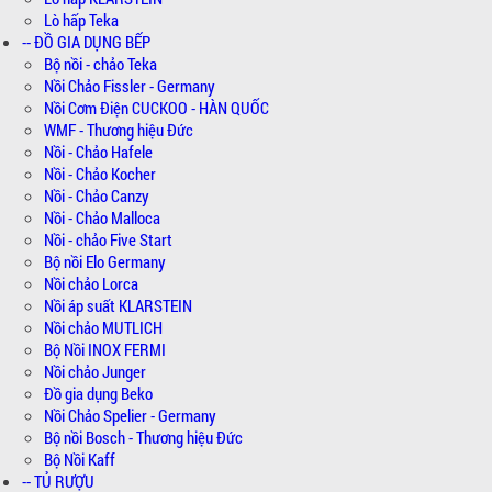
Lò hấp Teka
-- ĐỒ GIA DỤNG BẾP
Bộ nồi - chảo Teka
Nồi Chảo Fissler - Germany
Nồi Cơm Điện CUCKOO - HÀN QUỐC
WMF - Thương hiệu Đức
Nồi - Chảo Hafele
Nồi - Chảo Kocher
Nồi - Chảo Canzy
Nồi - Chảo Malloca
Nồi - chảo Five Start
Bộ nồi Elo Germany
Nồi chảo Lorca
Nồi áp suất KLARSTEIN
Nồi chảo MUTLICH
Bộ Nồi INOX FERMI
Nồi chảo Junger
Đồ gia dụng Beko
Nồi Chảo Spelier - Germany
Bộ nồi Bosch - Thương hiệu Đức
Bộ Nồi Kaff
-- TỦ RƯỢU