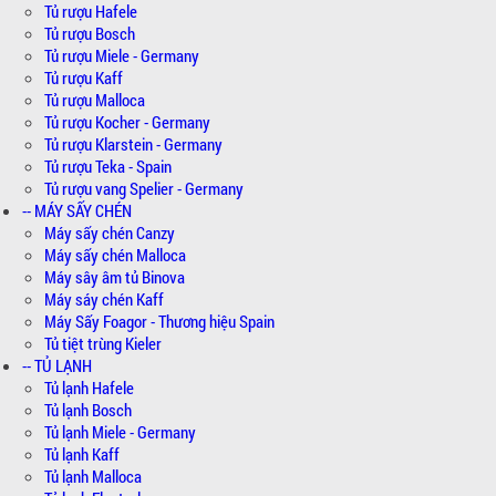
Tủ rượu Hafele
Tủ rượu Bosch
Tủ rượu Miele - Germany
Tủ rượu Kaff
Tủ rượu Malloca
Tủ rượu Kocher - Germany
Tủ rượu Klarstein - Germany
Tủ rượu Teka - Spain
Tủ rượu vang Spelier - Germany
-- MÁY SẤY CHÉN
Máy sấy chén Canzy
Máy sấy chén Malloca
Máy sây âm tủ Binova
Máy sáy chén Kaff
Máy Sấy Foagor - Thương hiệu Spain
Tủ tiệt trùng Kieler
-- TỦ LẠNH
Tủ lạnh Hafele
Tủ lạnh Bosch
Tủ lạnh Miele - Germany
Tủ lạnh Kaff
Tủ lạnh Malloca