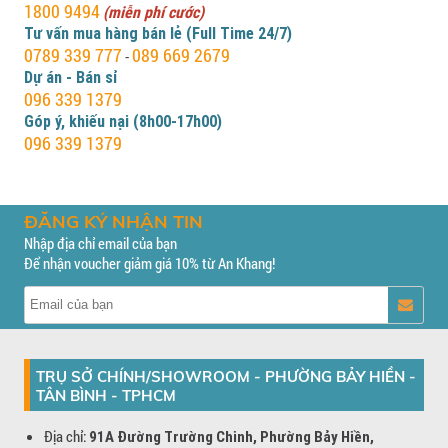
1800 9494
(miễn phí cước)
Tư vấn mua hàng bán lẻ (Full Time 24/7)
0789 339 777
089 669 2679
-
Dự án - Bán sỉ
096 339 1379
Góp ý, khiếu nại (8h00-17h00)
096 339 1379
ĐĂNG KÝ NHẬN TIN
Nhập địa chỉ email của bạn
Để nhận voucher giảm giá 10% từ An Khang!
TRỤ SỞ CHÍNH/SHOWROOM - PHƯỜNG BẢY HIỀN -
TÂN BÌNH - TPHCM
Địa chỉ:
91A Đường Trường Chinh, Phường Bảy Hiền,