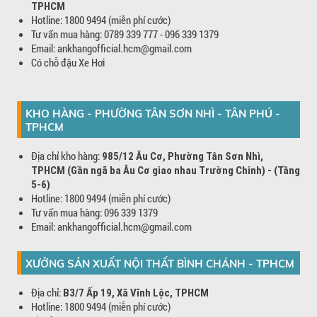
TPHCM
Hotline: 1800 9494 (miễn phí cước)
Tư vấn mua hàng: 0789 339 777 - 096 339 1379
Email: ankhangofficial.hcm@gmail.com
Có chỗ đậu Xe Hơi
KHO HÀNG - PHƯỜNG TÂN SƠN NHÌ - TÂN PHÚ -
TPHCM
Địa chỉ kho hàng:
985/12 Âu Cơ, Phường Tân Sơn Nhì,
TPHCM (Gần ngã ba Âu Cơ giao nhau Trường Chinh) - (Tầng
5-6)
Hotline: 1800 9494 (miễn phí cước)
Tư vấn mua hàng: 096 339 1379
Email: ankhangofficial.hcm@gmail.com
XƯỞNG SẢN XUẤT NỘI THẤT BÌNH CHÁNH - TPHCM
Địa chỉ:
B3/7 Ấp 19, Xã Vĩnh Lộc, TPHCM
Hotline: 1800 9494 (miễn phí cước)