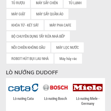
TỦ RƯỢU
MÁY SẤY CHÉN
TỦ LẠNH
MÁY GIẶT
MÁY SẤY QUẦN ÁO
KHÓA TỪ - KÉT SẮT
MÁY PHA CAFE
BỘ CHUYÊN DỤNG TẨY RỬA NHÀ BẾP
NỒI CHIÊN KHÔNG DẦU
MÁY LỌC NƯỚC
ROBOT HÚT BỤI LAU NHÀ
Máy hủy rác
LÒ NƯỚNG DUDOFF
Lò nướng Cata
Lò nướng Bosch
Lò nướng Miele -
Lò
Germany