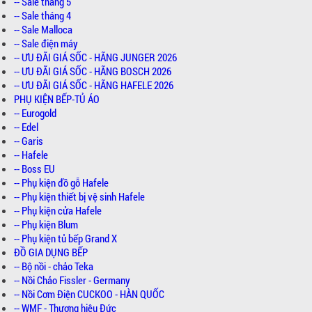
-- Sale tháng 5
-- Sale tháng 4
-- Sale Malloca
-- Sale điện máy
-- ƯU ĐÃI GIÁ SỐC - HÃNG JUNGER 2026
-- ƯU ĐÃI GIÁ SỐC - HÃNG BOSCH 2026
-- ƯU ĐÃI GIÁ SỐC - HÃNG HAFELE 2026
PHỤ KIỆN BẾP-TỦ ÁO
-- Eurogold
-- Edel
-- Garis
-- Hafele
-- Boss EU
-- Phụ kiện đồ gỗ Hafele
-- Phụ kiện thiết bị vệ sinh Hafele
-- Phụ kiện cửa Hafele
-- Phụ kiện Blum
-- Phụ kiện tủ bếp Grand X
ĐỒ GIA DỤNG BẾP
-- Bộ nồi - chảo Teka
-- Nồi Chảo Fissler - Germany
-- Nồi Cơm Điện CUCKOO - HÀN QUỐC
-- WMF - Thương hiệu Đức