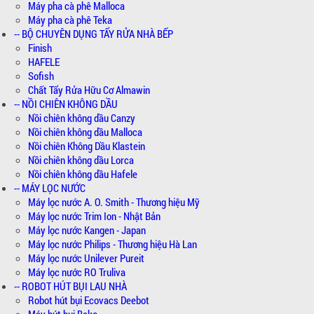
Máy pha cà phê Malloca
Máy pha cà phê Teka
-- BỘ CHUYÊN DỤNG TẨY RỬA NHÀ BẾP
Finish
HAFELE
Sofish
Chất Tẩy Rửa Hữu Cơ Almawin
-- NỒI CHIÊN KHÔNG DẦU
Nồi chiên không dầu Canzy
Nồi chiên không dầu Malloca
Nồi chiên Không Dầu Klastein
Nồi chiên không dầu Lorca
Nồi chiên không dầu Hafele
-- MÁY LỌC NƯỚC
Máy lọc nước A. O. Smith - Thương hiệu Mỹ
Máy lọc nước Trim Ion - Nhật Bản
Máy lọc nước Kangen - Japan
Máy lọc nước Philips - Thương hiệu Hà Lan
Máy lọc nước Unilever Pureit
Máy lọc nước RO Truliva
-- ROBOT HÚT BỤI LAU NHÀ
Robot hút bụi Ecovacs Deebot
Máy hút bụi Beko