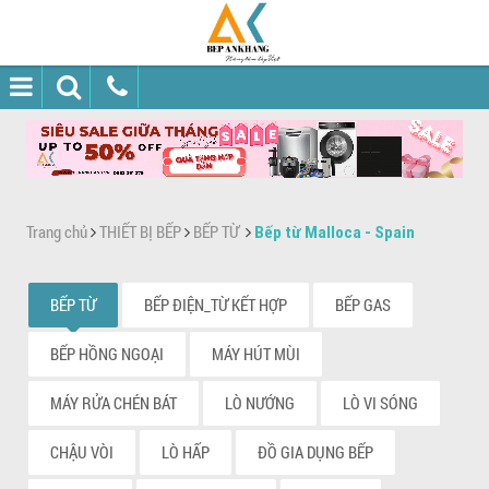
Trang chủ
THIẾT BỊ BẾP
BẾP TỪ
Bếp từ Malloca - Spain
BẾP TỪ
BẾP ĐIỆN_TỪ KẾT HỢP
BẾP GAS
BẾP HỒNG NGOẠI
MÁY HÚT MÙI
MÁY RỬA CHÉN BÁT
LÒ NƯỚNG
LÒ VI SÓNG
CHẬU VÒI
LÒ HẤP
ĐỒ GIA DỤNG BẾP