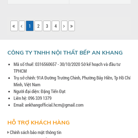
1
2
3
4
CÔNG TY TNHH NỘI THẤT BẾP AN KHANG
Mã số thuế: 0316560657 - 30/10/2020 Sở kế hoạch và đầu tư
TPHCM
Trụ sở chính: 91A Đường Trường Chinh, Phường Bảy Hiền, Tp Hồ Chí
Minh, Việt Nam
Người đại diện: Đặng Tiến Đạt
Liên hệ: 096 339 1379
Email: ankhangofficial.hcm@gmail.com
HỖ TRỢ KHÁCH HÀNG
Chính sách bảo mật thông tin