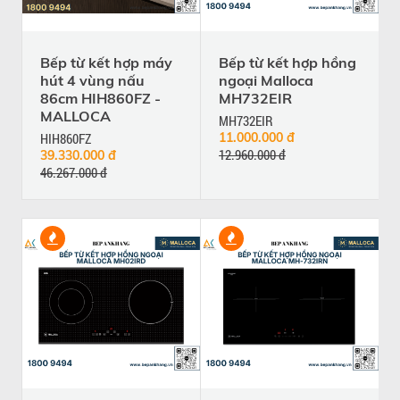
Bếp từ kết hợp máy
Bếp từ kết hợp hồng
hút 4 vùng nấu
ngoại Malloca
86cm HIH860FZ -
MH732EIR
MALLOCA
MH732EIR
HIH860FZ
11.000.000 đ
12.960.000 đ
39.330.000 đ
46.267.000 đ