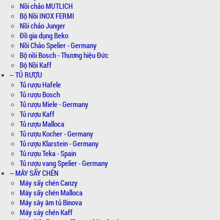
Nồi chảo MUTLICH
Bộ Nồi INOX FERMI
Nồi chảo Junger
Đồ gia dụng Beko
Nồi Chảo Spelier - Germany
Bộ nồi Bosch - Thương hiệu Đức
Bộ Nồi Kaff
-- TỦ RƯỢU
Tủ rượu Hafele
Tủ rượu Bosch
Tủ rượu Miele - Germany
Tủ rượu Kaff
Tủ rượu Malloca
Tủ rượu Kocher - Germany
Tủ rượu Klarstein - Germany
Tủ rượu Teka - Spain
Tủ rượu vang Spelier - Germany
-- MÁY SẤY CHÉN
Máy sấy chén Canzy
Máy sấy chén Malloca
Máy sây âm tủ Binova
Máy sáy chén Kaff