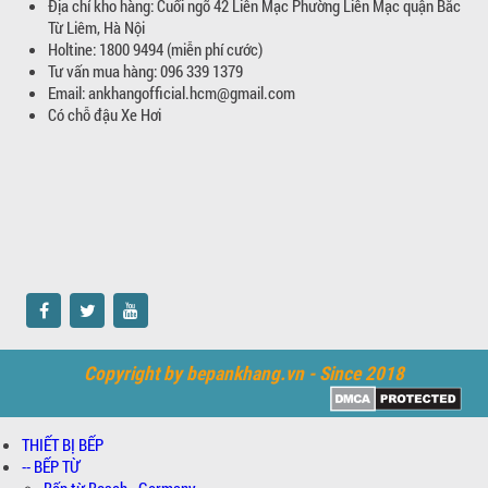
Địa chỉ kho hàng: Cuối ngõ 42 Liên Mạc Phường Liên Mạc quận Bắc
Từ Liêm, Hà Nội
Holtine: 1800 9494 (miễn phí cước)
Tư vấn mua hàng: 096 339 1379
Email: ankhangofficial.hcm@gmail.com
Có chỗ đậu Xe Hơi
Copyright by bepankhang.vn - Since 2018
THIẾT BỊ BẾP
-- BẾP TỪ
Bếp từ Bosch - Germany