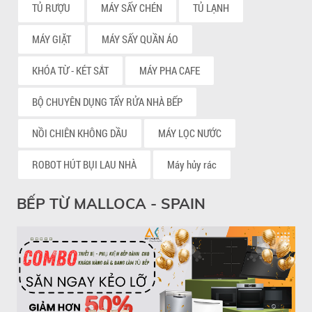
TỦ RƯỢU
MÁY SẤY CHÉN
TỦ LẠNH
MÁY GIẶT
MÁY SẤY QUẦN ÁO
KHÓA TỪ - KÉT SẮT
MÁY PHA CAFE
BỘ CHUYÊN DỤNG TẨY RỬA NHÀ BẾP
NỒI CHIÊN KHÔNG DẦU
MÁY LỌC NƯỚC
ROBOT HÚT BỤI LAU NHÀ
Máy hủy rác
BẾP TỪ MALLOCA - SPAIN