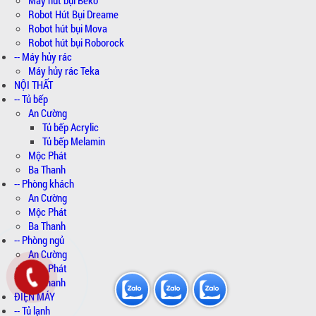
Robot Hút Bụi Dreame
Robot hút bụi Mova
Robot hút bụi Roborock
-- Máy hủy rác
Máy hủy rác Teka
NỘI THẤT
-- Tủ bếp
An Cường
Tủ bếp Acrylic
Tủ bếp Melamin
Mộc Phát
Ba Thanh
-- Phòng khách
An Cường
Mộc Phát
Ba Thanh
-- Phòng ngủ
An Cường
Mộc Phát
Ba Thanh
ĐIỆN MÁY
-- Tủ lạnh