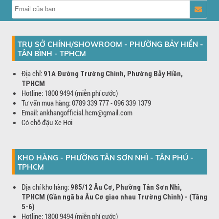
TRỤ SỞ CHÍNH/SHOWROOM - PHƯỜNG BẢY HIỀN -
TÂN BÌNH - TPHCM
Địa chỉ:
91A Đường Trường Chinh, Phường Bảy Hiền,
TPHCM
Hotline: 1800 9494 (miễn phí cước)
Tư vấn mua hàng: 0789 339 777 - 096 339 1379
Email: ankhangofficial.hcm@gmail.com
Có chỗ đậu Xe Hơi
KHO HÀNG - PHƯỜNG TÂN SƠN NHÌ - TÂN PHÚ -
TPHCM
Địa chỉ kho hàng:
985/12 Âu Cơ, Phường Tân Sơn Nhì,
TPHCM (Gần ngã ba Âu Cơ giao nhau Trường Chinh) - (Tầng
5-6)
Hotline: 1800 9494 (miễn phí cước)