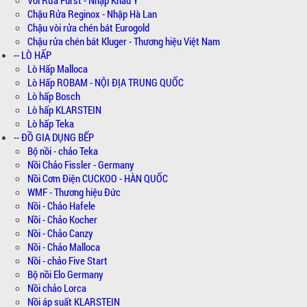
Chậu Rửa Reginox - Nhập Hà Lan
Chậu vòi rửa chén bát Eurogold
Chậu rửa chén bát Kluger - Thương hiệu Việt Nam
-- LÒ HẤP
Lò Hấp Malloca
Lò Hấp ROBAM - NỘI ĐỊA TRUNG QUỐC
Lò hấp Bosch
Lò hấp KLARSTEIN
Lò hấp Teka
-- ĐỒ GIA DỤNG BẾP
Bộ nồi - chảo Teka
Nồi Chảo Fissler - Germany
Nồi Cơm Điện CUCKOO - HÀN QUỐC
WMF - Thương hiệu Đức
Nồi - Chảo Hafele
Nồi - Chảo Kocher
Nồi - Chảo Canzy
Nồi - Chảo Malloca
Nồi - chảo Five Start
Bộ nồi Elo Germany
Nồi chảo Lorca
Nồi áp suất KLARSTEIN