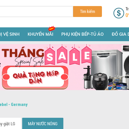
Tr
Tìm kiếm
0
BỊ VỆ SINH
KHUYẾN MÃI
PHỤ KIỆN BẾP-TỦ ÁO
ĐỒ GIA 
ebel - Germany
y giặt LG
MÁY NƯỚC NÓNG