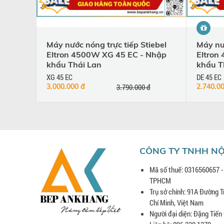
Máy nước nóng trực tiếp Stiebel
Máy nướ
Eltron 4500W XG 45 EC - Nhập
Eltron
khẩu Thái Lan
khẩu T
XG 45 EC
DE 45 EC
3.000.000 đ
3.790.000 đ
2.740.0
CÔNG TY TNHH NỘ
Mã số thuế: 0316560657 -
TPHCM
Trụ sở chính: 91A Đường T
Chí Minh, Việt Nam
Người đại diện: Đặng Tiến