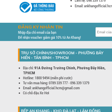
Liên hệ: 096 339 1379
Email: ankhangofficial.
ĐĂNG KÝ NHẬN TIN
Nhập địa chỉ email của bạn
Để nhận voucher giảm giá 10% từ An Khang!
TRỤ SỞ CHÍNH/SHOWROOM - PHƯỜNG BẢY
HIỀN - TÂN BÌNH - TPHCM
Địa chỉ:
91A Đường Trường Chinh, Phường Bảy Hiền,
TPHCM
Hotline: 1800 9494 (miễn phí cước)
Tư vấn mua hàng: 0789 339 777 - 096 339 1379
Email: ankhangofficial.hcm@gmail.com
Có chỗ đậu Xe Hơi
BẾP AN KHANG - KHO ĐÀ LẠT - LÂM ĐỒNG