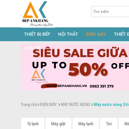
THIẾT BỊ BẾP
NỘI THẤT
ĐIỆN MÁY
THIẾT 
LIÊN HỆ
Trang chủ
ĐIỆN MÁY
MÁY NƯỚC NÓNG
Máy nước nóng Sti
Tủ lạnh
Máy giặt
Máy lạnh
Tivi
Má