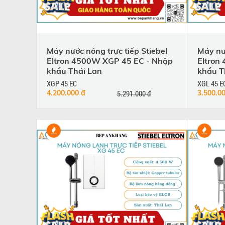
Máy nước nóng trực tiếp Stiebel
Máy nướ
Eltron 4500W XGP 45 EC - Nhập
Eltron
khẩu Thái Lan
khẩu T
XGP 45 EC
XGL 45 E
4.200.000 đ
5.291.000 đ
3.500.0