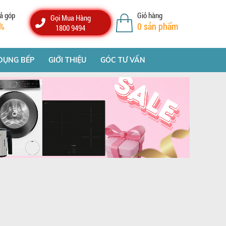
ả góp
Giỏ hàng
Gọi Mua Hàng
%
0
sản phẩm
1800 9494
DỤNG BẾP
GIỚI THIỆU
GÓC TƯ VẤN