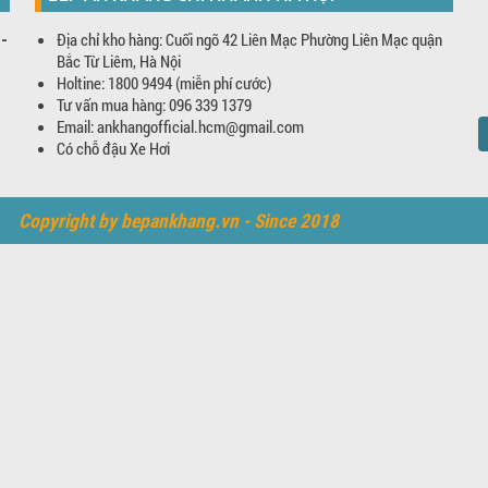
Địa chỉ kho hàng: Cuối ngõ 42 Liên Mạc Phường Liên Mạc quận
 -
Bắc Từ Liêm, Hà Nội
Holtine: 1800 9494 (miễn phí cước)
Tư vấn mua hàng: 096 339 1379
Email: ankhangofficial.hcm@gmail.com
Có chỗ đậu Xe Hơi
Copyright by bepankhang.vn - Since 2018