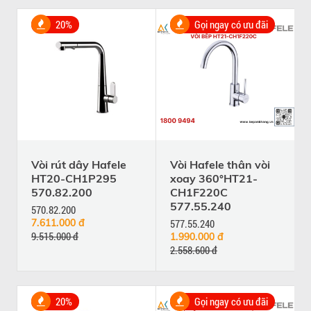
20%
Gọi ngay có ưu đãi
Vòi rút dây Hafele
Vòi Hafele thân vòi
HT20-CH1P295
xoay 360°HT21-
570.82.200
CH1F220C
577.55.240
570.82.200
7.611.000 đ
577.55.240
9.515.000 đ
1.990.000 đ
2.558.600 đ
20%
Gọi ngay có ưu đãi