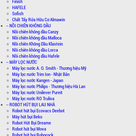
Finish
HAFELE
Sofish
Chất Tẩy Rửa Hữu Cơ Almawin
-- NỒI CHIÊN KHÔNG DẦU
Nồi chiên không dầu Canzy
Nồi chiên không dầu Malloca
Nồi chiên Không Dầu Klastein
Nồi chiên không dầu Lorca
Nồi chiên không dầu Hafele
-- MÁY LỌC NƯỚC
Máy lọc nước A. O. Smith - Thương hiệu Mỹ
Máy lọc nước Trim Ion - Nhật Bản
Máy lọc nước Kangen - Japan
Máy lọc nước Philips - Thương hiệu Hà Lan
Máy lọc nước Unilever Pureit
Máy lọc nước RO Truliva
-- ROBOT HÚT BỤI LAU NHÀ
Robot hút bụi Ecovacs Deebot
Máy hút bụi Beko
Robot Hút Bụi Dreame
Robot hút bụi Mova
Robot hút bụi Roborock