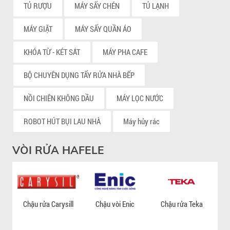
TỦ RƯỢU
MÁY SẤY CHÉN
TỦ LẠNH
MÁY GIẶT
MÁY SẤY QUẦN ÁO
KHÓA TỪ - KÉT SẮT
MÁY PHA CAFE
BỘ CHUYÊN DỤNG TẨY RỬA NHÀ BẾP
NỒI CHIÊN KHÔNG DẦU
MÁY LỌC NƯỚC
ROBOT HÚT BỤI LAU NHÀ
Máy hủy rác
VÒI RỬA HAFELE
Chậu rửa Carysill
Chậu vòi Enic
Chậu rửa Teka
V