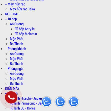
-- Máy hủy rác
Máy hủy rác Teka
NỘI THẤT
-- Tủ bếp
An Cường
Tủ bếp Acrylic
Tủ bếp Melamin
Mộc Phát
Ba Thanh
-- Phòng khách
An Cường
Mộc Phát
Ba Thanh
-- Phòng ngủ
An Cường
Mộc Phát
Ba Thanh
ĐIỆN MÁY
-- Tủ lạnh
Tủ lạnh Hitachi - Japan
Tủ lạnh Panasonic - Japan
Tủ lạnh LG - Korea