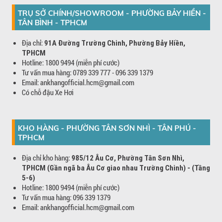
TRỤ SỞ CHÍNH/SHOWROOM - PHƯỜNG BẢY HIỀN -
TÂN BÌNH - TPHCM
Địa chỉ:
91A Đường Trường Chinh, Phường Bảy Hiền,
TPHCM
Hotline: 1800 9494 (miễn phí cước)
Tư vấn mua hàng: 0789 339 777 - 096 339 1379
Email: ankhangofficial.hcm@gmail.com
Có chỗ đậu Xe Hơi
KHO HÀNG - PHƯỜNG TÂN SƠN NHÌ - TÂN PHÚ -
TPHCM
Địa chỉ kho hàng:
985/12 Âu Cơ, Phường Tân Sơn Nhì,
TPHCM (Gần ngã ba Âu Cơ giao nhau Trường Chinh) - (Tầng
5-6)
Hotline: 1800 9494 (miễn phí cước)
Tư vấn mua hàng: 096 339 1379
Email: ankhangofficial.hcm@gmail.com