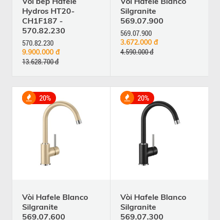
Vòi bếp Hafele
Vòi Hafele Blanco
Hydros HT20-
Silgranite
CH1F187 -
569.07.900
570.82.230
569.07.900
570.82.230
3.672.000 đ
4.590.000 đ
9.900.000 đ
13.628.700 đ
20%
20%
Vòi Hafele Blanco
Vòi Hafele Blanco
Silgranite
Silgranite
569.07.600
569.07.300