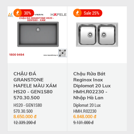
30%
Sale 25%
CHẬU ĐÁ
Chậu Rửa Bát
GRANSTONE
Reginox Inox
HAFELE MÀU XÁM
Diplomat 20 Lux
HS20 - GEN1S80
HMH.R02230 -
570.30.500
Nhập Hà Lan
HS20 - GEN1S80
Diplomat 20 Lux
570.30.500
HMH.R02230
8.650.000 đ
6.848.000 đ
12.339.200 đ
9.131.000 đ