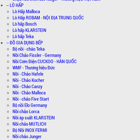
-- LÒ HẤP
Lò Hấp Malloca
Lò Hấp ROBAM - NỘI ĐỊA TRUNG QUỐC
Lò hấp Bosch
Lò hấp KLARSTEIN
Lò hấp Teka
-- ĐỒ GIA DỤNG BẾP
Bộ nồi - chảo Teka
Nồi Chảo Fissler - Germany
Nồi Cơm Điện CUCKOO - HÀN QUỐC
WMF - Thương hiệu Đức
Nồi - Chảo Hafele
Nồi - Chảo Kocher
Nồi - Chảo Canzy
Nồi - Chảo Malloca
Nồi - chảo Five Start
Bộ nồi Elo Germany
Nồi chảo Lorca
Nồi áp suất KLARSTEIN
Nồi chảo MUTLICH
Bộ Nồi INOX FERMI
Nồi chảo Junger