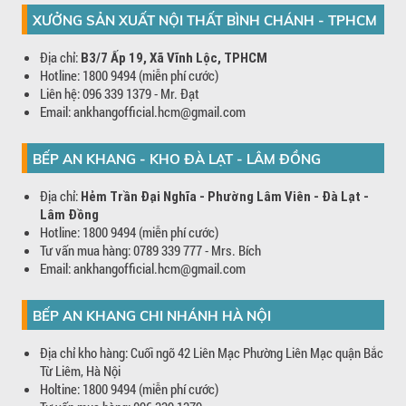
XƯỞNG SẢN XUẤT NỘI THẤT BÌNH CHÁNH - TPHCM
Địa chỉ:
B3/7 Ấp 19, Xã Vĩnh Lộc, TPHCM
Hotline: 1800 9494 (miễn phí cước)
Liên hệ: 096 339 1379 - Mr. Đạt
Email: ankhangofficial.hcm@gmail.com
BẾP AN KHANG - KHO ĐÀ LẠT - LÂM ĐỒNG
Địa chỉ:
Hẻm Trần Đại Nghĩa - Phường Lâm Viên - Đà Lạt -
Lâm Đồng
Hotline: 1800 9494 (miễn phí cước)
Tư vấn mua hàng: 0789 339 777 - Mrs. Bích
Email: ankhangofficial.hcm@gmail.com
BẾP AN KHANG CHI NHÁNH HÀ NỘI
Địa chỉ kho hàng: Cuối ngõ 42 Liên Mạc Phường Liên Mạc quận Bắc
Từ Liêm, Hà Nội
Holtine: 1800 9494 (miễn phí cước)