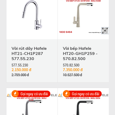
Vòi rút dây Hafele
Vòi bếp Hafele
HT21-CH1P287
HT20-GH1P259 -
577.55.230
570.82.500
577.55.230
570.82.500
2.150.000 đ
7.350.000 đ
2.759.000 đ
10.527.500 đ
Gọi ngay có ưu đãi
Gọi ngay có ưu đãi