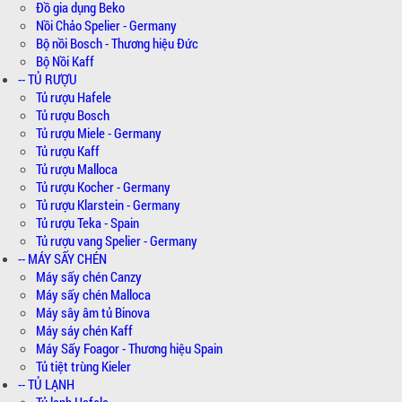
Đồ gia dụng Beko
Nồi Chảo Spelier - Germany
Bộ nồi Bosch - Thương hiệu Đức
Bộ Nồi Kaff
-- TỦ RƯỢU
Tủ rượu Hafele
Tủ rượu Bosch
Tủ rượu Miele - Germany
Tủ rượu Kaff
Tủ rượu Malloca
Tủ rượu Kocher - Germany
Tủ rượu Klarstein - Germany
Tủ rượu Teka - Spain
Tủ rượu vang Spelier - Germany
-- MÁY SẤY CHÉN
Máy sấy chén Canzy
Máy sấy chén Malloca
Máy sây âm tủ Binova
Máy sáy chén Kaff
Máy Sấy Foagor - Thương hiệu Spain
Tủ tiệt trùng Kieler
-- TỦ LẠNH
Tủ lạnh Hafele