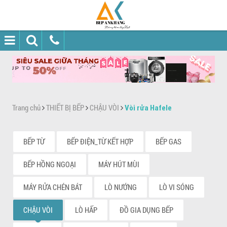
Trang chủ
THIẾT BỊ BẾP
CHẬU VÒI
Vòi rửa Hafele
BẾP TỪ
BẾP ĐIỆN_TỪ KẾT HỢP
BẾP GAS
BẾP HỒNG NGOẠI
MÁY HÚT MÙI
MÁY RỬA CHÉN BÁT
LÒ NƯỚNG
LÒ VI SÓNG
CHẬU VÒI
LÒ HẤP
ĐỒ GIA DỤNG BẾP