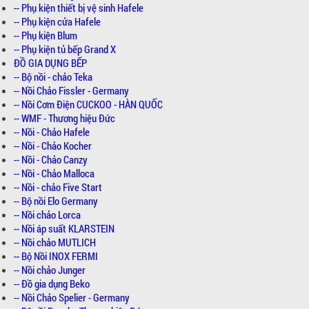
-- Phụ kiện thiết bị vệ sinh Hafele
-- Phụ kiện cửa Hafele
-- Phụ kiện Blum
-- Phụ kiện tủ bếp Grand X
ĐỒ GIA DỤNG BẾP
-- Bộ nồi - chảo Teka
-- Nồi Chảo Fissler - Germany
-- Nồi Cơm Điện CUCKOO - HÀN QUỐC
-- WMF - Thương hiệu Đức
-- Nồi - Chảo Hafele
-- Nồi - Chảo Kocher
-- Nồi - Chảo Canzy
-- Nồi - Chảo Malloca
-- Nồi - chảo Five Start
-- Bộ nồi Elo Germany
-- Nồi chảo Lorca
-- Nồi áp suất KLARSTEIN
-- Nồi chảo MUTLICH
-- Bộ Nồi INOX FERMI
-- Nồi chảo Junger
-- Đồ gia dụng Beko
-- Nồi Chảo Spelier - Germany