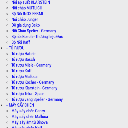
Nồi áp suất KLARSTEIN
Nồi chảo MUTLICH
Bộ Nồi INOX FERMI
Nồi chảo Junger
Đồ gia dụng Beko
Nồi Chảo Spelier - Germany
Bộ nồi Bosch - Thương hiệu Đức
Bộ Nồi Kaff
-- TỦ RƯỢU
Tủ rượu Hafele
Tủ rượu Bosch
Tủ rượu Miele - Germany
Tủ rượu Kaff
Tủ rượu Malloca
Tủ rượu Kocher - Germany
Tủ rượu Klarstein - Germany
Tủ rượu Teka - Spain
Tủ rượu vang Spelier - Germany
-- MÁY SẤY CHÉN
Máy sấy chén Canzy
Máy sấy chén Malloca
Máy sây âm tủ Binova
Máy sáy chén Kaff