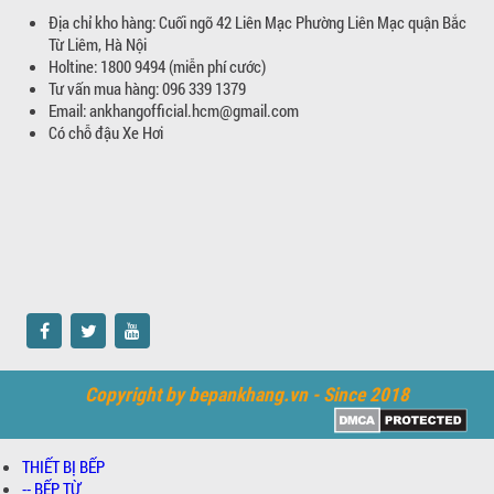
Địa chỉ kho hàng: Cuối ngõ 42 Liên Mạc Phường Liên Mạc quận Bắc
Từ Liêm, Hà Nội
Holtine: 1800 9494 (miễn phí cước)
Tư vấn mua hàng: 096 339 1379
Email: ankhangofficial.hcm@gmail.com
Có chỗ đậu Xe Hơi
Copyright by bepankhang.vn - Since 2018
THIẾT BỊ BẾP
-- BẾP TỪ