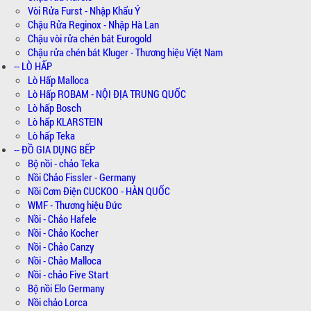
Vòi Rửa Furst - Nhập Khẩu Ý
Chậu Rửa Reginox - Nhập Hà Lan
Chậu vòi rửa chén bát Eurogold
Chậu rửa chén bát Kluger - Thương hiệu Việt Nam
-- LÒ HẤP
Lò Hấp Malloca
Lò Hấp ROBAM - NỘI ĐỊA TRUNG QUỐC
Lò hấp Bosch
Lò hấp KLARSTEIN
Lò hấp Teka
-- ĐỒ GIA DỤNG BẾP
Bộ nồi - chảo Teka
Nồi Chảo Fissler - Germany
Nồi Cơm Điện CUCKOO - HÀN QUỐC
WMF - Thương hiệu Đức
Nồi - Chảo Hafele
Nồi - Chảo Kocher
Nồi - Chảo Canzy
Nồi - Chảo Malloca
Nồi - chảo Five Start
Bộ nồi Elo Germany
Nồi chảo Lorca