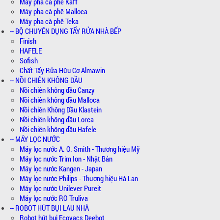
Máy pha cà phê Kaff
Máy pha cà phê Malloca
Máy pha cà phê Teka
-- BỘ CHUYÊN DỤNG TẨY RỬA NHÀ BẾP
Finish
HAFELE
Sofish
Chất Tẩy Rửa Hữu Cơ Almawin
-- NỒI CHIÊN KHÔNG DẦU
Nồi chiên không dầu Canzy
Nồi chiên không dầu Malloca
Nồi chiên Không Dầu Klastein
Nồi chiên không dầu Lorca
Nồi chiên không dầu Hafele
-- MÁY LỌC NƯỚC
Máy lọc nước A. O. Smith - Thương hiệu Mỹ
Máy lọc nước Trim Ion - Nhật Bản
Máy lọc nước Kangen - Japan
Máy lọc nước Philips - Thương hiệu Hà Lan
Máy lọc nước Unilever Pureit
Máy lọc nước RO Truliva
-- ROBOT HÚT BỤI LAU NHÀ
Robot hút bụi Ecovacs Deebot