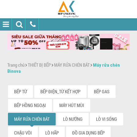
Trang chủ
THIẾT BỊ BẾP
MÁY RỬA CHÉN BÁT
Máy rửa chén
Binova
BẾP TỪ
BẾP ĐIỆN_TỪ KẾT HỢP
BẾP GAS
BẾP HỒNG NGOẠI
MÁY HÚT MÙI
MÁY RỬA CHÉN BÁT
LÒ NƯỚNG
LÒ VI SÓNG
CHẬU VÒI
LÒ HẤP
ĐỒ GIA DỤNG BẾP