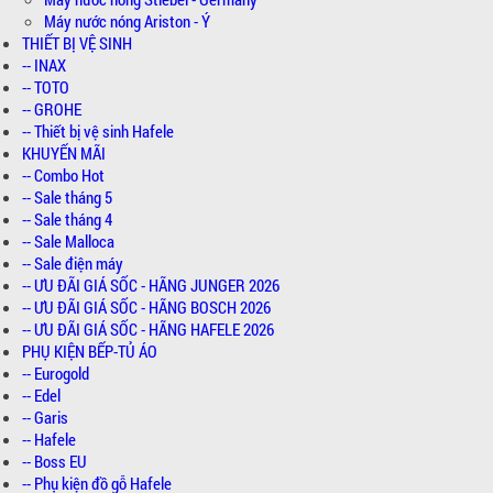
Máy nước nóng Ariston - Ý
THIẾT BỊ VỆ SINH
-- INAX
-- TOTO
-- GROHE
-- Thiết bị vệ sinh Hafele
KHUYẾN MÃI
-- Combo Hot
-- Sale tháng 5
-- Sale tháng 4
-- Sale Malloca
-- Sale điện máy
-- ƯU ĐÃI GIÁ SỐC - HÃNG JUNGER 2026
-- ƯU ĐÃI GIÁ SỐC - HÃNG BOSCH 2026
-- ƯU ĐÃI GIÁ SỐC - HÃNG HAFELE 2026
PHỤ KIỆN BẾP-TỦ ÁO
-- Eurogold
-- Edel
-- Garis
-- Hafele
-- Boss EU
-- Phụ kiện đồ gỗ Hafele