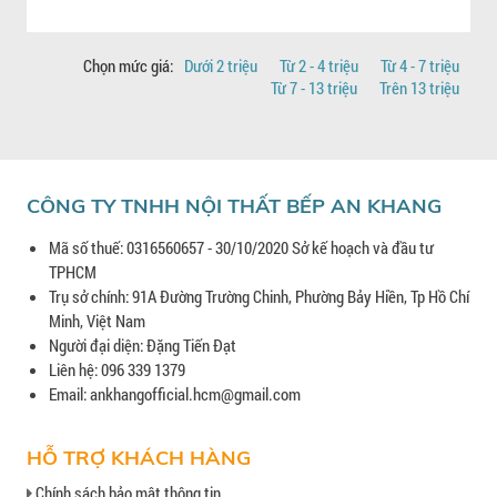
Chọn mức giá:
Dưới 2 triệu
Từ 2 - 4 triệu
Từ 4 - 7 triệu
Từ 7 - 13 triệu
Trên 13 triệu
CÔNG TY TNHH NỘI THẤT BẾP AN KHANG
Mã số thuế: 0316560657 - 30/10/2020 Sở kế hoạch và đầu tư
TPHCM
Trụ sở chính: 91A Đường Trường Chinh, Phường Bảy Hiền, Tp Hồ Chí
Minh, Việt Nam
Người đại diện: Đặng Tiến Đạt
Liên hệ: 096 339 1379
Email: ankhangofficial.hcm@gmail.com
HỖ TRỢ KHÁCH HÀNG
Chính sách bảo mật thông tin