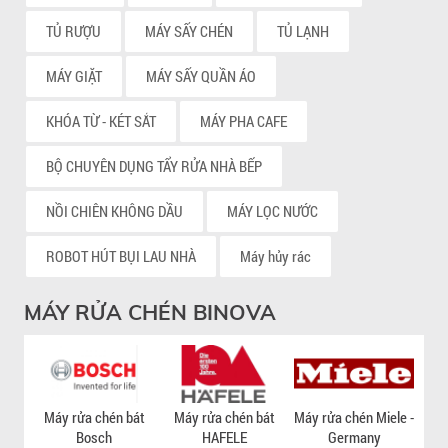
TỦ RƯỢU
MÁY SẤY CHÉN
TỦ LẠNH
MÁY GIẶT
MÁY SẤY QUẦN ÁO
KHÓA TỪ - KÉT SẮT
MÁY PHA CAFE
BỘ CHUYÊN DỤNG TẨY RỬA NHÀ BẾP
NỒI CHIÊN KHÔNG DẦU
MÁY LỌC NƯỚC
ROBOT HÚT BỤI LAU NHÀ
Máy hủy rác
MÁY RỬA CHÉN BINOVA
Máy rửa chén bát
Máy rửa chén bát
Máy rửa chén Miele -
Má
Bosch
HAFELE
Germany