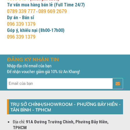
Tư vấn mua hàng bán lẻ (Full Time 24/7)
0789 339 777
089 669 2679
-
Dự án - Bán sỉ
096 339 1379
Góp ý, khiếu nại (8h00-17h00)
096 339 1379
ĐĂNG KÝ NHẬN TIN
Nhập địa chỉ email của bạn
Để nhận voucher giảm giá 10% từ An Khang!
TRỤ SỞ CHÍNH/SHOWROOM - PHƯỜNG BẢY HIỀN -
TÂN BÌNH - TPHCM
Địa chỉ:
91A Đường Trường Chinh, Phường Bảy Hiền,
TPHCM