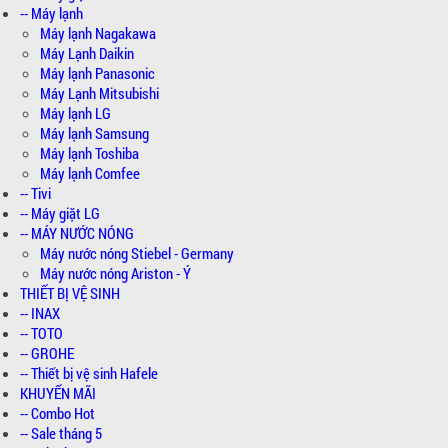
-- Máy lạnh
Máy lạnh Nagakawa
Máy Lạnh Daikin
Máy lạnh Panasonic
Máy Lạnh Mitsubishi
Máy lạnh LG
Máy lạnh Samsung
Máy lạnh Toshiba
Máy lạnh Comfee
-- Tivi
-- Máy giặt LG
-- MÁY NƯỚC NÓNG
Máy nước nóng Stiebel - Germany
Máy nước nóng Ariston - Ý
THIẾT BỊ VỆ SINH
-- INAX
-- TOTO
-- GROHE
-- Thiết bị vệ sinh Hafele
KHUYẾN MÃI
-- Combo Hot
-- Sale tháng 5