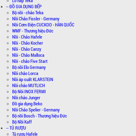
Lò hấp Teka
-- ĐỒ GIA DỤNG BẾP
Bộ nồi - chảo Teka
Nồi Chảo Fissler - Germany
Nồi Cơm Điện CUCKOO - HÀN QUỐC
WMF - Thương hiệu Đức
Nồi - Chảo Hafele
Nồi - Chảo Kocher
Nồi - Chảo Canzy
Nồi - Chảo Malloca
Nồi - chảo Five Start
Bộ nồi Elo Germany
Nồi chảo Lorca
Nồi áp suất KLARSTEIN
Nồi chảo MUTLICH
Bộ Nồi INOX FERMI
Nồi chảo Junger
Đồ gia dụng Beko
Nồi Chảo Spelier - Germany
Bộ nồi Bosch - Thương hiệu Đức
Bộ Nồi Kaff
-- TỦ RƯỢU
Tủ rượu Hafele