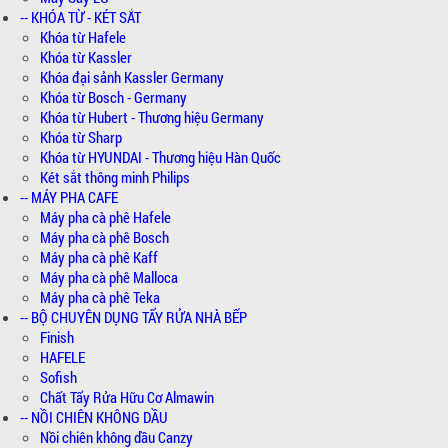
-- KHÓA TỪ - KÉT SẮT
Khóa từ Hafele
Khóa từ Kassler
Khóa đại sảnh Kassler Germany
Khóa từ Bosch - Germany
Khóa từ Hubert - Thương hiệu Germany
Khóa từ Sharp
Khóa từ HYUNDAI - Thương hiệu Hàn Quốc
Két sắt thông minh Philips
-- MÁY PHA CAFE
Máy pha cà phê Hafele
Máy pha cà phê Bosch
Máy pha cà phê Kaff
Máy pha cà phê Malloca
Máy pha cà phê Teka
-- BỘ CHUYÊN DỤNG TẨY RỬA NHÀ BẾP
Finish
HAFELE
Sofish
Chất Tẩy Rửa Hữu Cơ Almawin
-- NỒI CHIÊN KHÔNG DẦU
Nồi chiên không dầu Canzy