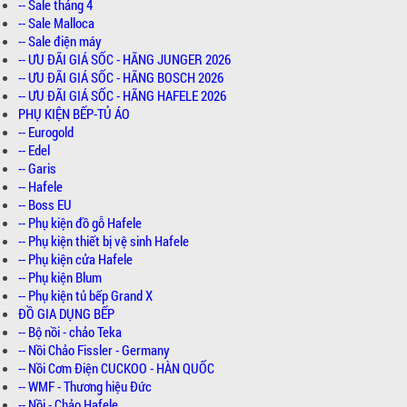
-- Sale tháng 4
-- Sale Malloca
-- Sale điện máy
-- ƯU ĐÃI GIÁ SỐC - HÃNG JUNGER 2026
-- ƯU ĐÃI GIÁ SỐC - HÃNG BOSCH 2026
-- ƯU ĐÃI GIÁ SỐC - HÃNG HAFELE 2026
PHỤ KIỆN BẾP-TỦ ÁO
-- Eurogold
-- Edel
-- Garis
-- Hafele
-- Boss EU
-- Phụ kiện đồ gỗ Hafele
-- Phụ kiện thiết bị vệ sinh Hafele
-- Phụ kiện cửa Hafele
-- Phụ kiện Blum
-- Phụ kiện tủ bếp Grand X
ĐỒ GIA DỤNG BẾP
-- Bộ nồi - chảo Teka
-- Nồi Chảo Fissler - Germany
-- Nồi Cơm Điện CUCKOO - HÀN QUỐC
-- WMF - Thương hiệu Đức
-- Nồi - Chảo Hafele