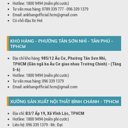
Hotline: 1800 9494 (miễn phí cước)
Tư vấn mua hàng: 0789 339 777 - 096 339 1379
Email: ankhangofficial.hcm@gmail.com
Có chỗ đậu Xe Hơi
KHO HÀNG - PHƯỜNG TÂN SƠN NHÌ - TÂN PHÚ -
TPHCM
Địa chỉ kho hàng:
985/12 Âu Cơ, Phường Tân Sơn Nhì,
TPHCM (Gần ngã ba Âu Cơ giao nhau Trường Chinh) - (Tầng
5-6)
Hotline: 1800 9494 (miễn phí cước)
Tư vấn mua hàng: 096 339 1379
Email: ankhangofficial.hcm@gmail.com
XƯỞNG SẢN XUẤT NỘI THẤT BÌNH CHÁNH - TPHCM
Địa chỉ:
B3/7 Ấp 19, Xã Vĩnh Lộc, TPHCM
Hotline: 1800 9494 (miễn phí cước)
Liên hệ: 096 339 1379 - Mr. Đạt