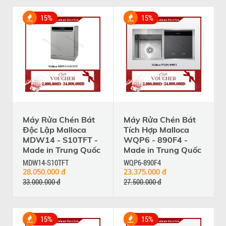
15%
15%
Máy Rửa Chén Bát
Máy Rửa Chén Bát
Độc Lập Malloca
Tích Hợp Malloca
MDW14 - S10TFT -
WQP6 - 890F4 -
Made in Trung Quốc
Made in Trung Quốc
MDW14-S10TFT
WQP6-890F4
28.050.000 đ
23.375.000 đ
33.000.000 đ
27.500.000 đ
15%
15%