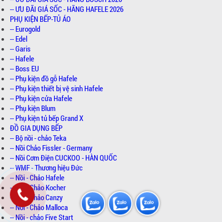
-- ƯU ĐÃI GIÁ SỐC - HÃNG HAFELE 2026
PHỤ KIỆN BẾP-TỦ ÁO
-- Eurogold
-- Edel
-- Garis
-- Hafele
-- Boss EU
-- Phụ kiện đồ gỗ Hafele
-- Phụ kiện thiết bị vệ sinh Hafele
-- Phụ kiện cửa Hafele
-- Phụ kiện Blum
-- Phụ kiện tủ bếp Grand X
ĐỒ GIA DỤNG BẾP
-- Bộ nồi - chảo Teka
-- Nồi Chảo Fissler - Germany
-- Nồi Cơm Điện CUCKOO - HÀN QUỐC
-- WMF - Thương hiệu Đức
-- Nồi - Chảo Hafele
-- Nồi - Chảo Kocher
-- Nồi - Chảo Canzy
-- Nồi - Chảo Malloca
-- Nồi - chảo Five Start