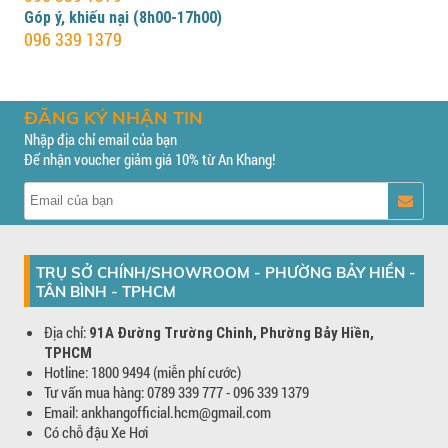
Góp ý, khiếu nại (8h00-17h00)
096 339 1379
ĐĂNG KÝ NHẬN TIN
Nhập địa chỉ email của bạn
Để nhận voucher giảm giá 10% từ An Khang!
TRỤ SỞ CHÍNH/SHOWROOM - PHƯỜNG BẢY HIỀN -
TÂN BÌNH - TPHCM
Địa chỉ:
91A Đường Trường Chinh, Phường Bảy Hiền,
TPHCM
Hotline: 1800 9494 (miễn phí cước)
Tư vấn mua hàng: 0789 339 777 - 096 339 1379
Email: ankhangofficial.hcm@gmail.com
Có chỗ đậu Xe Hơi