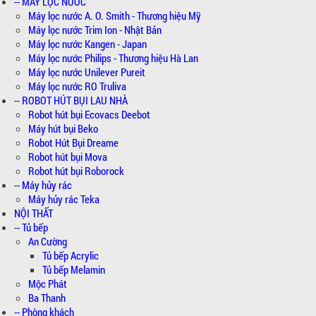
-- MÁY LỌC NƯỚC
Máy lọc nước A. O. Smith - Thương hiệu Mỹ
Máy lọc nước Trim Ion - Nhật Bản
Máy lọc nước Kangen - Japan
Máy lọc nước Philips - Thương hiệu Hà Lan
Máy lọc nước Unilever Pureit
Máy lọc nước RO Truliva
-- ROBOT HÚT BỤI LAU NHÀ
Robot hút bụi Ecovacs Deebot
Máy hút bụi Beko
Robot Hút Bụi Dreame
Robot hút bụi Mova
Robot hút bụi Roborock
-- Máy hủy rác
Máy hủy rác Teka
NỘI THẤT
-- Tủ bếp
An Cường
Tủ bếp Acrylic
Tủ bếp Melamin
Mộc Phát
Ba Thanh
-- Phòng khách