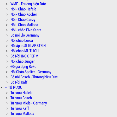
WMF - Thương hiệu Đức
Nồi - Chảo Hafele
Nồi - Chảo Kocher
Nồi - Chảo Canzy
Nồi - Chảo Malloca
Nồi - chảo Five Start
Bộ nồi Elo Germany
Nồi chảo Lorca
Nồi áp suất KLARSTEIN
Nồi chảo MUTLICH
Bộ Nồi INOX FERMI
Nồi chảo Junger
Đồ gia dụng Beko
Nồi Chảo Spelier - Germany
Bộ nồi Bosch - Thương hiệu Đức
Bộ Nồi Kaff
-- TỦ RƯỢU
Tủ rượu Hafele
Tủ rượu Bosch
Tủ rượu Miele - Germany
Tủ rượu Kaff
Tủ rượu Malloca