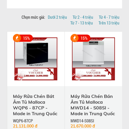
Chọn mức giá:
Dưới 2 triệu
Từ 2 - 4 triệu
Từ 4 - 7 triệu
Từ 7 - 13 triệu
Trên 13 triệu
15%
15%
Máy Rửa Chén Bát
Máy Rửa Chén Bán
Âm Tủ Malloca
Âm Tủ Malloca
WQP6 - 87CP -
MWD14 - S08SI -
Made in Trung Quốc
Made in Trung Quốc
WQP6-87CP
MWD14-S08SI
21.131.000 đ
21.670.000 đ