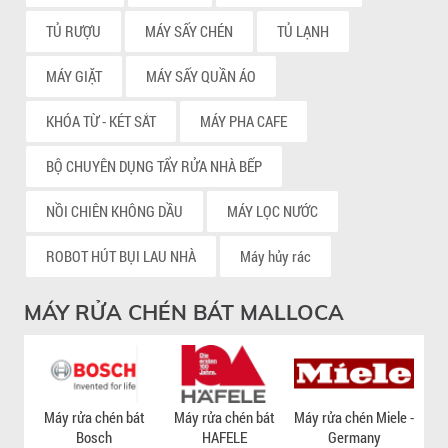
TỦ RƯỢU
MÁY SẤY CHÉN
TỦ LẠNH
MÁY GIẶT
MÁY SẤY QUẦN ÁO
KHÓA TỪ - KÉT SẮT
MÁY PHA CAFE
BỘ CHUYÊN DỤNG TẨY RỬA NHÀ BẾP
NỒI CHIÊN KHÔNG DẦU
MÁY LỌC NƯỚC
ROBOT HÚT BỤI LAU NHÀ
Máy hủy rác
MÁY RỬA CHÉN BÁT MALLOCA
Máy rửa chén bát
Máy rửa chén bát
Máy rửa chén Miele -
Má
Bosch
HAFELE
Germany