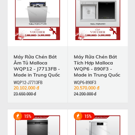
Máy Rửa Chén Bát
Máy Rửa Chén Bát
Âm Tủ Malloca
Tích Hợp Malloca
WQP12 - J7713FB -
WQP6 - 890F3 -
Made in Trung Quốc
Made in Trung Quốc
WQP12-J7713FB
WQP6-890F3
20.102.000 đ
20.570.000 đ
23.650.000 đ
24.200.000 đ
15%
15%