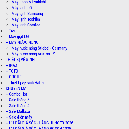
Máy Lạnh Mitsubishi
Máy lạnh LG
Máy lạnh Samsung
Máy lạnh Toshiba
Máy lạnh Comfee
-- Tivi
-- Máy giặt LG
-- MÁY NƯỚC NÓNG
Máy nước nóng Stiebel - Germany
Máy nước nóng Ariston - Ý
THIẾT BỊ VỆ SINH
-- INAX
-- TOTO
-- GROHE
-- Thiết bị vệ sinh Hafele
KHUYẾN MÃI
-- Combo Hot
-- Sale tháng 5
-- Sale tháng 4
-- Sale Malloca
-- Sale điện máy
-- ƯU ĐÃI GIÁ SỐC - HÃNG JUNGER 2026
-- ƯU ĐÃI GIÁ SỐC - HÃNG BOSCH 2026