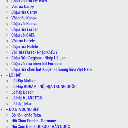
Chậu vòi rửa EROWIN
Vòi rửa Canzy
Chậu rửa Canzy
Vòi chậu Konox
Chậu vòi Binova
Chậu rửa Lorcar
Chậu vòi CATA
Vòi rửa Hafele
Chậu rửa Hafele
Vòi Rửa Furst - Nhập Khẩu Ý
Chậu Rửa Reginox - Nhập Hà Lan
Chậu vòi rửa chén bát Eurogold
Chậu rửa chén bát Kluger - Thương hiệu Việt Nam
-- LÒ HẤP
Lò Hấp Malloca
Lò Hấp ROBAM - NỘI ĐỊA TRUNG QUỐC
Lò hấp Bosch
Lò hấp KLARSTEIN
Lò hấp Teka
-- ĐỒ GIA DỤNG BẾP
Bộ nồi - chảo Teka
Nồi Chảo Fissler - Germany
Nồi Cơm Điện CUCKOO - HÀN QUỐC