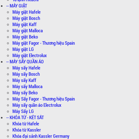
-- MÁY GIẶT
Máy giặt Hafele
Máy giặt Bosch
Máy giặt Kaff
Máy giặt Malloca
Máy giặt Beko
Máy giặt Fagor - Thương hiệu Spain
Máy giặt LG
Máy giặt Electrolux
-- MÁY SẤY QUẦN ÁO
Máy sấy Hafele
Máy sấy Bosch
Máy sấy Kaff
Máy sấy Malloca
Máy sấy Beko
Máy Sấy Fagor - Thương hiệu Spain
Máy sấy quần áo Electrolux
Máy Sấy LG
-- KHÓA TỪ - KÉT SẮT
Khóa từ Hafele
Khóa từ Kassler
Khóa đại sảnh Kassler Germany