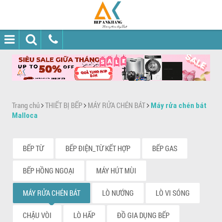
Trang chủ
THIẾT BỊ BẾP
MÁY RỬA CHÉN BÁT
Máy rửa chén bát
Malloca
BẾP TỪ
BẾP ĐIỆN_TỪ KẾT HỢP
BẾP GAS
BẾP HỒNG NGOẠI
MÁY HÚT MÙI
MÁY RỬA CHÉN BÁT
LÒ NƯỚNG
LÒ VI SÓNG
CHẬU VÒI
LÒ HẤP
ĐỒ GIA DỤNG BẾP