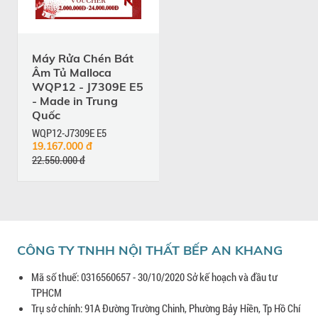
Máy Rửa Chén Bát
Âm Tủ Malloca
WQP12 - J7309E E5
- Made in Trung
Quốc
WQP12-J7309E E5
19.167.000 đ
22.550.000 đ
CÔNG TY TNHH NỘI THẤT BẾP AN KHANG
Mã số thuế: 0316560657 - 30/10/2020 Sở kế hoạch và đầu tư
TPHCM
Trụ sở chính: 91A Đường Trường Chinh, Phường Bảy Hiền, Tp Hồ Chí