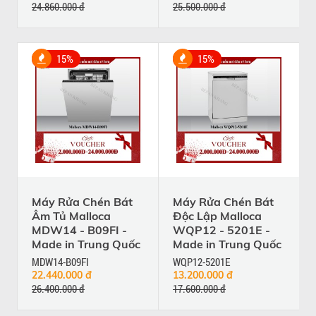
24.860.000 đ
25.500.000 đ
15%
15%
Máy Rửa Chén Bát
Máy Rửa Chén Bát
Âm Tủ Malloca
Độc Lập Malloca
MDW14 - B09FI -
WQP12 - 5201E -
Made in Trung Quốc
Made in Trung Quốc
MDW14-B09FI
WQP12-5201E
22.440.000 đ
13.200.000 đ
26.400.000 đ
17.600.000 đ