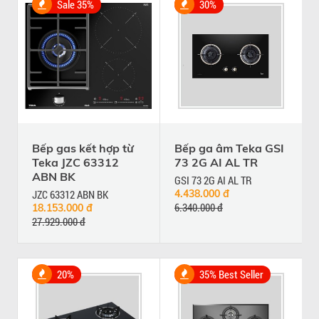
Sale 35%
30%
Bếp gas kết hợp từ
Bếp ga âm Teka GSI
Teka JZC 63312
73 2G AI AL TR
ABN BK
GSI 73 2G AI AL TR
JZC 63312 ABN BK
4.438.000 đ
6.340.000 đ
18.153.000 đ
27.929.000 đ
20%
35% Best Seller