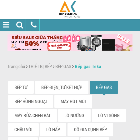
Trang chủ
THIẾT BỊ BẾP
BẾP GAS
Bếp gas Teka
BẾP TỪ
BẾP ĐIỆN_TỪ KẾT HỢP
BẾP GAS
BẾP HỒNG NGOẠI
MÁY HÚT MÙI
MÁY RỬA CHÉN BÁT
LÒ NƯỚNG
LÒ VI SÓNG
CHẬU VÒI
LÒ HẤP
ĐỒ GIA DỤNG BẾP