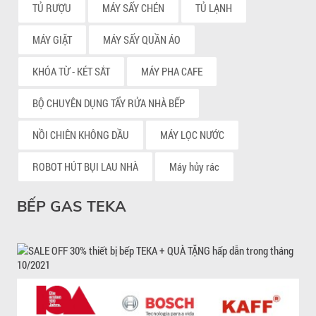
TỦ RƯỢU
MÁY SẤY CHÉN
TỦ LẠNH
MÁY GIẶT
MÁY SẤY QUẦN ÁO
KHÓA TỪ - KÉT SẮT
MÁY PHA CAFE
BỘ CHUYÊN DỤNG TẨY RỬA NHÀ BẾP
NỒI CHIÊN KHÔNG DẦU
MÁY LỌC NƯỚC
ROBOT HÚT BỤI LAU NHÀ
Máy hủy rác
BẾP GAS TEKA