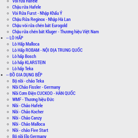
Vòi rửa Hafele
Chậu rửa Hafele
Vòi Rửa Furst - Nhập Khẩu Ý
Chậu Rửa Reginox - Nhập Hà Lan
Chậu vòi rửa chén bát Eurogold
Chậu rửa chén bát Kluger - Thương hiệu Việt Nam
-- LÒ HẤP
Lò Hấp Malloca
Lò Hấp ROBAM - NỘI ĐỊA TRUNG QUỐC
Lò hấp Bosch
Lò hấp KLARSTEIN
Lò hấp Teka
-- ĐỒ GIA DỤNG BẾP
Bộ nồi - chảo Teka
Nồi Chảo Fissler - Germany
Nồi Cơm Điện CUCKOO - HÀN QUỐC
WMF - Thương hiệu Đức
Nồi - Chảo Hafele
Nồi - Chảo Kocher
Nồi - Chảo Canzy
Nồi - Chảo Malloca
Nồi - chảo Five Start
Bộ nồi Elo Germany