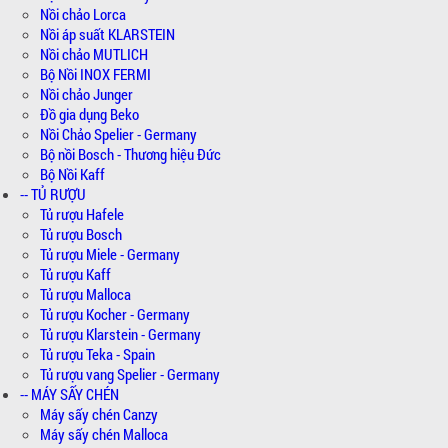
Nồi chảo Lorca
Nồi áp suất KLARSTEIN
Nồi chảo MUTLICH
Bộ Nồi INOX FERMI
Nồi chảo Junger
Đồ gia dụng Beko
Nồi Chảo Spelier - Germany
Bộ nồi Bosch - Thương hiệu Đức
Bộ Nồi Kaff
-- TỦ RƯỢU
Tủ rượu Hafele
Tủ rượu Bosch
Tủ rượu Miele - Germany
Tủ rượu Kaff
Tủ rượu Malloca
Tủ rượu Kocher - Germany
Tủ rượu Klarstein - Germany
Tủ rượu Teka - Spain
Tủ rượu vang Spelier - Germany
-- MÁY SẤY CHÉN
Máy sấy chén Canzy
Máy sấy chén Malloca