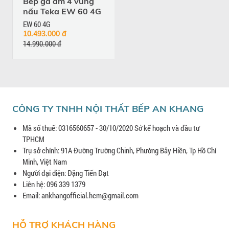
Bếp ga âm 4 vùng
nấu Teka EW 60 4G
EW 60 4G
10.493.000 đ
14.990.000 đ
CÔNG TY TNHH NỘI THẤT BẾP AN KHANG
Mã số thuế: 0316560657 - 30/10/2020 Sở kế hoạch và đầu tư
TPHCM
Trụ sở chính: 91A Đường Trường Chinh, Phường Bảy Hiền, Tp Hồ Chí
Minh, Việt Nam
Người đại diện: Đặng Tiến Đạt
Liên hệ: 096 339 1379
Email: ankhangofficial.hcm@gmail.com
HỖ TRỢ KHÁCH HÀNG