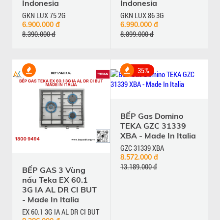
Indonesia
Indonesia
GKN LUX 75 2G
GKN LUX 86 3G
6.900.000 đ
6.990.000 đ
8.390.000 đ
8.899.000 đ
35%
BẾP Gas Domino
TEKA GZC 31339
XBA - Made In Italia
GZC 31339 XBA
8.572.000 đ
13.189.000 đ
BẾP GAS 3 Vùng
nấu Teka EX 60.1
3G IA AL DR CI BUT
- Made In Italia
EX 60.1 3G IA AL DR CI BUT