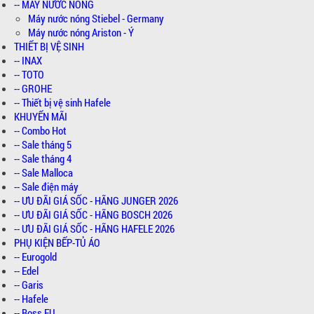
-- MÁY NƯỚC NÓNG
Máy nước nóng Stiebel - Germany
Máy nước nóng Ariston - Ý
THIẾT BỊ VỆ SINH
-- INAX
-- TOTO
-- GROHE
-- Thiết bị vệ sinh Hafele
KHUYẾN MÃI
-- Combo Hot
-- Sale tháng 5
-- Sale tháng 4
-- Sale Malloca
-- Sale điện máy
-- ƯU ĐÃI GIÁ SỐC - HÃNG JUNGER 2026
-- ƯU ĐÃI GIÁ SỐC - HÃNG BOSCH 2026
-- ƯU ĐÃI GIÁ SỐC - HÃNG HAFELE 2026
PHỤ KIỆN BẾP-TỦ ÁO
-- Eurogold
-- Edel
-- Garis
-- Hafele
-- Boss EU