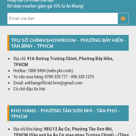
Để nhận voucher giảm giá 10% từ An Khang!
TRỤ SỞ CHÍNH/SHOWROOM - PHƯỜNG BẢY HIỀN -
TÂN BÌNH - TPHCM
Địa chỉ:
91A Đường Trường Chinh, Phường Bảy Hiền,
TPHCM
Hotline: 1800 9494 (miễn phí cước)
Tư vấn mua hàng: 0789 339 777 - 096 339 1379
Email: ankhangofficial.hcm@gmail.com
Có chỗ đậu Xe Hơi
KHO HÀNG - PHƯỜNG TÂN SƠN NHÌ - TÂN PHÚ -
TPHCM
Địa chỉ kho hàng:
985/12 Âu Cơ, Phường Tân Sơn Nhì,
TPHCM (Gần ngã ba Âu Cơ giao nhau Trường Chinh) - (Tầng