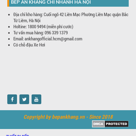
BẾP AN KHANG CHI NHÁNH HÀ NỘI
Địa chỉ kho hàng: Cuối ngõ 42 Liên Mạc Phường Liên Mạc quận Bắc
Từ Liêm, Hà Nội
Holtine: 1800 9494 (miễn phí cước)
Tư vấn mua hàng: 096 339 1379
Email: ankhangofficial.hcm@gmail.com
Có chỗ đậu Xe Hơi
Copyright by bepankhang.vn - Since 2018