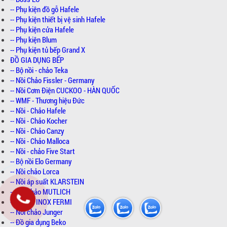
-- Phụ kiện đồ gỗ Hafele
-- Phụ kiện thiết bị vệ sinh Hafele
-- Phụ kiện cửa Hafele
-- Phụ kiện Blum
-- Phụ kiện tủ bếp Grand X
ĐỒ GIA DỤNG BẾP
-- Bộ nồi - chảo Teka
-- Nồi Chảo Fissler - Germany
-- Nồi Cơm Điện CUCKOO - HÀN QUỐC
-- WMF - Thương hiệu Đức
-- Nồi - Chảo Hafele
-- Nồi - Chảo Kocher
-- Nồi - Chảo Canzy
-- Nồi - Chảo Malloca
-- Nồi - chảo Five Start
-- Bộ nồi Elo Germany
-- Nồi chảo Lorca
-- Nồi áp suất KLARSTEIN
-- Nồi chảo MUTLICH
-- Bộ Nồi INOX FERMI
-- Nồi chảo Junger
-- Đồ gia dụng Beko