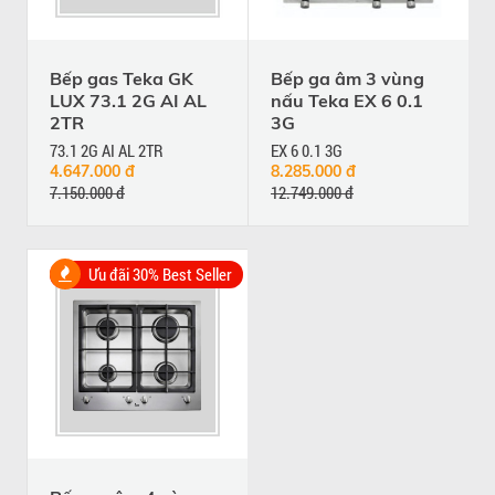
Bếp gas Teka GK
Bếp ga âm 3 vùng
LUX 73.1 2G AI AL
nấu Teka EX 6 0.1
2TR
3G
73.1 2G AI AL 2TR
EX 6 0.1 3G
4.647.000 đ
8.285.000 đ
7.150.000 đ
12.749.000 đ
Ưu đãi 30% Best Seller