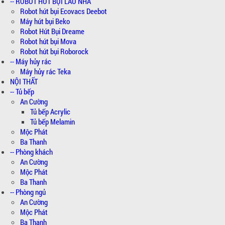
-- ROBOT HÚT BỤI LAU NHÀ
Robot hút bụi Ecovacs Deebot
Máy hút bụi Beko
Robot Hút Bụi Dreame
Robot hút bụi Mova
Robot hút bụi Roborock
-- Máy hủy rác
Máy hủy rác Teka
NỘI THẤT
-- Tủ bếp
An Cường
Tủ bếp Acrylic
Tủ bếp Melamin
Mộc Phát
Ba Thanh
-- Phòng khách
An Cường
Mộc Phát
Ba Thanh
-- Phòng ngủ
An Cường
Mộc Phát
Ba Thanh