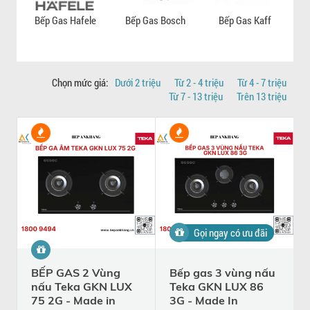
Bếp Gas Hafele
Bếp Gas Bosch
Bếp Gas Kaff
B
Chọn mức giá:
Dưới 2 triệu
Từ 2 - 4 triệu
Từ 4 - 7 triệu
Từ 7 - 13 triệu
Trên 13 triệu
Gọi ngay có ưu đãi
BẾP GAS 2 Vùng
Bếp gas 3 vùng nấu
nấu Teka GKN LUX
Teka GKN LUX 86
75 2G - Made in
3G - Made In