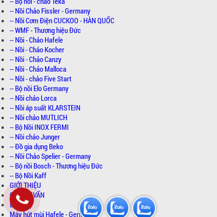
-- Bộ nồi - chảo Teka
-- Nồi Chảo Fissler - Germany
-- Nồi Cơm Điện CUCKOO - HÀN QUỐC
-- WMF - Thương hiệu Đức
-- Nồi - Chảo Hafele
-- Nồi - Chảo Kocher
-- Nồi - Chảo Canzy
-- Nồi - Chảo Malloca
-- Nồi - chảo Five Start
-- Bộ nồi Elo Germany
-- Nồi chảo Lorca
-- Nồi áp suất KLARSTEIN
-- Nồi chảo MUTLICH
-- Bộ Nồi INOX FERMI
-- Nồi chảo Junger
-- Đồ gia dụng Beko
-- Nồi Chảo Spelier - Germany
-- Bộ nồi Bosch - Thương hiệu Đức
-- Bộ Nồi Kaff
GIỚI THIỆU
GÓC TƯ VẤN
LIÊN HỆ
Máy hút mùi Hafele - Germany