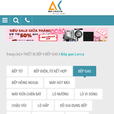
Trang chủ
THIẾT BỊ BẾP
BẾP GAS
Bếp gas Lorca
BẾP TỪ
BẾP ĐIỆN_TỪ KẾT HỢP
BẾP GAS
BẾP HỒNG NGOẠI
MÁY HÚT MÙI
MÁY RỬA CHÉN BÁT
LÒ NƯỚNG
LÒ VI SÓNG
CHẬU VÒI
LÒ HẤP
ĐỒ GIA DỤNG BẾP