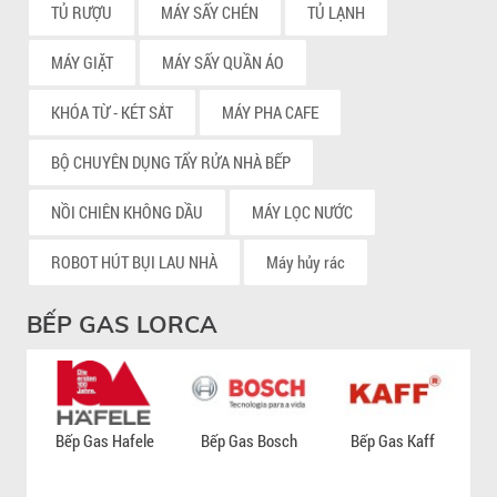
TỦ RƯỢU
MÁY SẤY CHÉN
TỦ LẠNH
MÁY GIẶT
MÁY SẤY QUẦN ÁO
KHÓA TỪ - KÉT SẮT
MÁY PHA CAFE
BỘ CHUYÊN DỤNG TẨY RỬA NHÀ BẾP
NỒI CHIÊN KHÔNG DẦU
MÁY LỌC NƯỚC
ROBOT HÚT BỤI LAU NHÀ
Máy hủy rác
BẾP GAS LORCA
Bếp Gas Hafele
Bếp Gas Bosch
Bếp Gas Kaff
B