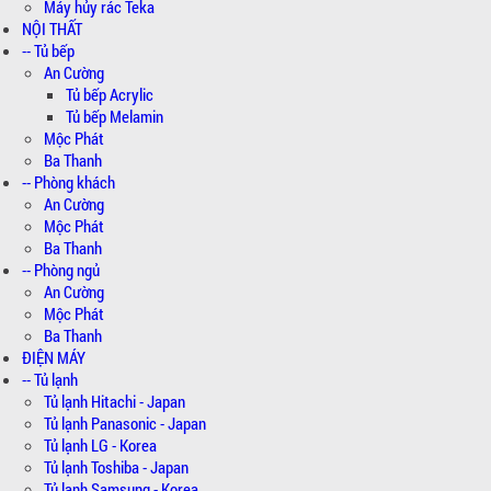
Máy hủy rác Teka
NỘI THẤT
-- Tủ bếp
An Cường
Tủ bếp Acrylic
Tủ bếp Melamin
Mộc Phát
Ba Thanh
-- Phòng khách
An Cường
Mộc Phát
Ba Thanh
-- Phòng ngủ
An Cường
Mộc Phát
Ba Thanh
ĐIỆN MÁY
-- Tủ lạnh
Tủ lạnh Hitachi - Japan
Tủ lạnh Panasonic - Japan
Tủ lạnh LG - Korea
Tủ lạnh Toshiba - Japan
Tủ lạnh Samsung - Korea