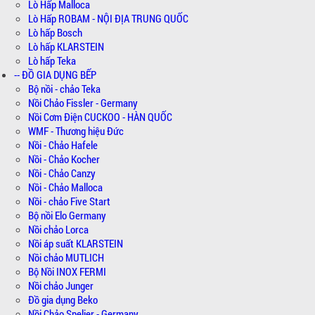
Lò Hấp Malloca
Lò Hấp ROBAM - NỘI ĐỊA TRUNG QUỐC
Lò hấp Bosch
Lò hấp KLARSTEIN
Lò hấp Teka
-- ĐỒ GIA DỤNG BẾP
Bộ nồi - chảo Teka
Nồi Chảo Fissler - Germany
Nồi Cơm Điện CUCKOO - HÀN QUỐC
WMF - Thương hiệu Đức
Nồi - Chảo Hafele
Nồi - Chảo Kocher
Nồi - Chảo Canzy
Nồi - Chảo Malloca
Nồi - chảo Five Start
Bộ nồi Elo Germany
Nồi chảo Lorca
Nồi áp suất KLARSTEIN
Nồi chảo MUTLICH
Bộ Nồi INOX FERMI
Nồi chảo Junger
Đồ gia dụng Beko
Nồi Chảo Spelier - Germany