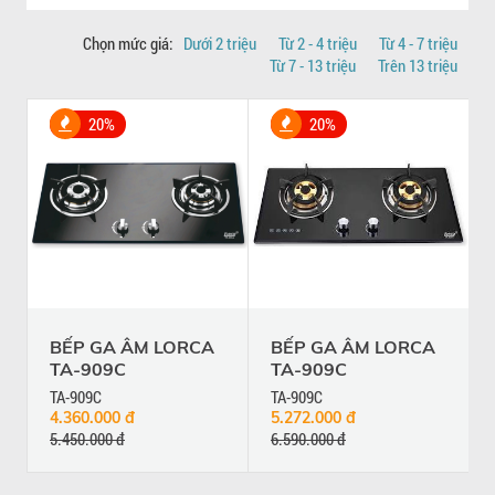
Chọn mức giá:
Dưới 2 triệu
Từ 2 - 4 triệu
Từ 4 - 7 triệu
Từ 7 - 13 triệu
Trên 13 triệu
20%
20%
BẾP GA ÂM LORCA
BẾP GA ÂM LORCA
TA-909C
TA-909C
TA-909C
TA-909C
4.360.000 đ
5.272.000 đ
5.450.000 đ
6.590.000 đ