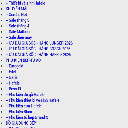
-- Thiết bị vệ sinh Hafele
KHUYẾN MÃI
-- Combo Hot
-- Sale tháng 5
-- Sale tháng 4
-- Sale Malloca
-- Sale điện máy
-- ƯU ĐÃI GIÁ SỐC - HÃNG JUNGER 2026
-- ƯU ĐÃI GIÁ SỐC - HÃNG BOSCH 2026
-- ƯU ĐÃI GIÁ SỐC - HÃNG HAFELE 2026
PHỤ KIỆN BẾP-TỦ ÁO
-- Eurogold
-- Edel
-- Garis
-- Hafele
-- Boss EU
-- Phụ kiện đồ gỗ Hafele
-- Phụ kiện thiết bị vệ sinh Hafele
-- Phụ kiện cửa Hafele
-- Phụ kiện Blum
-- Phụ kiện tủ bếp Grand X
ĐỒ GIA DỤNG BẾP