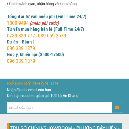
Chính sách giao, nhận hàng và kiểm hàng
Tổng đài tư vấn miễn phí (Full Time 24/7)
1800 9494
(miễn phí cước)
Tư vấn mua hàng bán lẻ (Full Time 24/7)
0789 339 777
089 669 2679
-
Dự án - Bán sỉ
096 339 1379
Góp ý, khiếu nại (8h00-17h00)
096 339 1379
ĐĂNG KÝ NHẬN TIN
Nhập địa chỉ email của bạn
Để nhận voucher giảm giá 10% từ An Khang!
TRỤ SỞ CHÍNH/SHOWROOM - PHƯỜNG BẢY HIỀN -