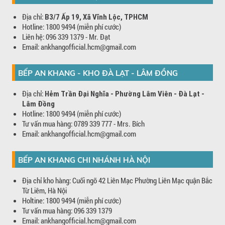
Địa chỉ:
B3/7 Ấp 19, Xã Vĩnh Lộc, TPHCM
Hotline: 1800 9494 (miễn phí cước)
Liên hệ: 096 339 1379 - Mr. Đạt
Email: ankhangofficial.hcm@gmail.com
BẾP AN KHANG - KHO ĐÀ LẠT - LÂM ĐỒNG
Địa chỉ:
Hẻm Trần Đại Nghĩa - Phường Lâm Viên - Đà Lạt -
Lâm Đồng
Hotline: 1800 9494 (miễn phí cước)
Tư vấn mua hàng: 0789 339 777 - Mrs. Bích
Email: ankhangofficial.hcm@gmail.com
BẾP AN KHANG CHI NHÁNH HÀ NỘI
Địa chỉ kho hàng: Cuối ngõ 42 Liên Mạc Phường Liên Mạc quận Bắc
Từ Liêm, Hà Nội
Holtine: 1800 9494 (miễn phí cước)
Tư vấn mua hàng: 096 339 1379
Email: ankhangofficial.hcm@gmail.com