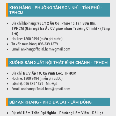
KHO HÀNG - PHƯỜNG TÂN SƠN NHÌ - TÂN PHÚ -
TPHCM
Địa chỉ kho hàng:
985/12 Âu Cơ, Phường Tân Sơn Nhì,
TPHCM (Gần ngã ba Âu Cơ giao nhau Trường Chinh) - (Tầng
5-6)
Hotline: 1800 9494 (miễn phí cước)
Tư vấn mua hàng: 096 339 1379
Email: ankhangofficial.hcm@gmail.com
XƯỞNG SẢN XUẤT NỘI THẤT BÌNH CHÁNH - TPHCM
Địa chỉ:
B3/7 Ấp 19, Xã Vĩnh Lộc, TPHCM
Hotline: 1800 9494 (miễn phí cước)
Liên hệ: 096 339 1379 - Mr. Đạt
Email: ankhangofficial.hcm@gmail.com
BẾP AN KHANG - KHO ĐÀ LẠT - LÂM ĐỒNG
Địa chỉ:
Hẻm Trần Đại Nghĩa - Phường Lâm Viên - Đà Lạt -