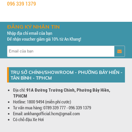
096 339 1379
ĐĂNG KÝ NHẬN TIN
Nhập địa chỉ email của bạn
Để nhận voucher giảm giá 10% từ An Khang!
TRỤ SỞ CHÍNH/SHOWROOM - PHƯỜNG BẢY HIỀN -
TÂN BÌNH - TPHCM
Địa chỉ:
91A Đường Trường Chinh, Phường Bảy Hiền,
TPHCM
Hotline: 1800 9494 (miễn phí cước)
Tư vấn mua hàng: 0789 339 777 - 096 339 1379
Email: ankhangofficial.hcm@gmail.com
Có chỗ đậu Xe Hơi