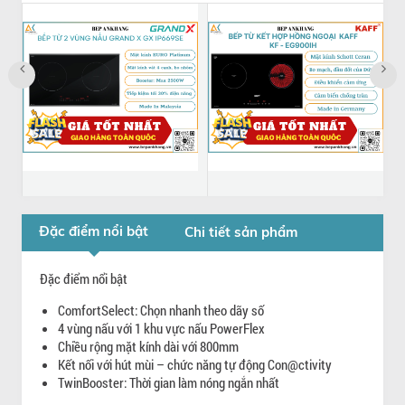
Bếp từ 2 vùng nấu
Bếp từ kết hợp hồng
Grand X GX
ngoại KAFF KF -
Đặc điểm nổi bật
Chi tiết sản phẩm
IP669SE - Made In
EG900IH - Made in
Malaysia
Germany
Đặc điểm nổi bật
GX IP669SE
KF - EG900IH
10.485.000
13.980.000
15.260.000
21.800.000
ComfortSelect: Chọn nhanh theo dãy số
đ
đ
đ
đ
4 vùng nấu với 1 khu vực nấu PowerFlex
Chiều rộng mặt kính dài với 800mm
Kết nối với hút mùi – chức năng tự động Con@ctivity
TwinBooster: Thời gian làm nóng ngắn nhất