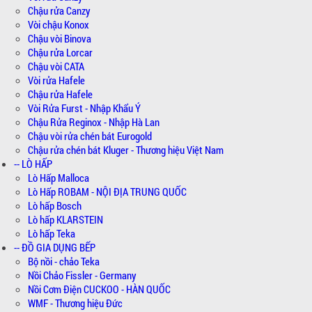
Chậu rửa Canzy
Vòi chậu Konox
Chậu vòi Binova
Chậu rửa Lorcar
Chậu vòi CATA
Vòi rửa Hafele
Chậu rửa Hafele
Vòi Rửa Furst - Nhập Khẩu Ý
Chậu Rửa Reginox - Nhập Hà Lan
Chậu vòi rửa chén bát Eurogold
Chậu rửa chén bát Kluger - Thương hiệu Việt Nam
-- LÒ HẤP
Lò Hấp Malloca
Lò Hấp ROBAM - NỘI ĐỊA TRUNG QUỐC
Lò hấp Bosch
Lò hấp KLARSTEIN
Lò hấp Teka
-- ĐỒ GIA DỤNG BẾP
Bộ nồi - chảo Teka
Nồi Chảo Fissler - Germany
Nồi Cơm Điện CUCKOO - HÀN QUỐC
WMF - Thương hiệu Đức