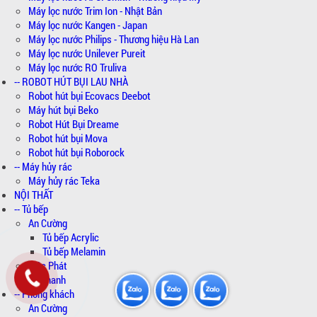
Máy lọc nước Trim Ion - Nhật Bản
Máy lọc nước Kangen - Japan
Máy lọc nước Philips - Thương hiệu Hà Lan
Máy lọc nước Unilever Pureit
Máy lọc nước RO Truliva
-- ROBOT HÚT BỤI LAU NHÀ
Robot hút bụi Ecovacs Deebot
Máy hút bụi Beko
Robot Hút Bụi Dreame
Robot hút bụi Mova
Robot hút bụi Roborock
-- Máy hủy rác
Máy hủy rác Teka
NỘI THẤT
-- Tủ bếp
An Cường
Tủ bếp Acrylic
Tủ bếp Melamin
Mộc Phát
Ba Thanh
-- Phòng khách
An Cường