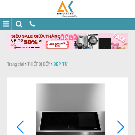
Trang chủ
THIẾT BỊ BẾP
BẾP TỪ