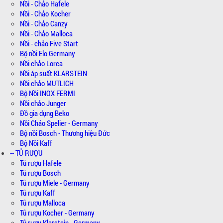
Nồi - Chảo Hafele
Nồi - Chảo Kocher
Nồi - Chảo Canzy
Nồi - Chảo Malloca
Nồi - chảo Five Start
Bộ nồi Elo Germany
Nồi chảo Lorca
Nồi áp suất KLARSTEIN
Nồi chảo MUTLICH
Bộ Nồi INOX FERMI
Nồi chảo Junger
Đồ gia dụng Beko
Nồi Chảo Spelier - Germany
Bộ nồi Bosch - Thương hiệu Đức
Bộ Nồi Kaff
-- TỦ RƯỢU
Tủ rượu Hafele
Tủ rượu Bosch
Tủ rượu Miele - Germany
Tủ rượu Kaff
Tủ rượu Malloca
Tủ rượu Kocher - Germany
Tủ rượu Klarstein - Germany