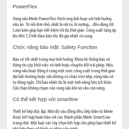
PowerFlex
Vùng nấu Miele PowerFlex thích ứng linh hoạt với tình huống
nấu ăn. Từ nồi đơn nhỏ, nhất là nồi to, lò nướng,… đều dùng tốt.
Luôn luôn giúp bạn tiết kiệm tối đa thời gian. Công suất tăng áp
lên đến 7,3 kW đảm bảo tốc độ gia nhiệt vô song.
Chức năng bảo mật: Safety Function
Bảo vệ tốt nhất trong mọi tình huống: Khóa hệ thống bảo vệ
đáng tin cậy khỏi việc vô tình hoặc chuyển đổi trái phép. Nếu
vùng nấu hoạt động ở cùng một mức công suất trong thời gian
dài bất thường hoặc nếu không có chảo trên bếp, vùng nấu sẽ
tự động ngắt. Chỉ báo nhiệt dư là một tính năng hữu ích khác.
Cẩn thận không chạm vào vùng nấu khi nó vẫn còn nóng.
Có thể kết hợp với smartline
Thiết kế bếp độc lập: Nhờ độ sâu đồng đều, bếp điện từ Miele
được kết hợp hoàn hảo với các thành phần Miele SmartLine
trang nhã. Một loạt các tùy chọn kết hợp cho phép bạn thiết kế
nhà bếp theo sở thích cá nhân của mình