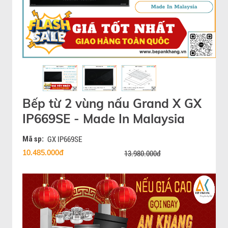
Bếp từ 2 vùng nấu Grand X GX
IP669SE - Made In Malaysia
Mã sp:
GX IP669SE
10.485.000đ
13.980.000đ