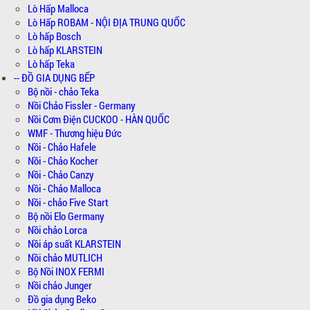
Lò Hấp Malloca
Lò Hấp ROBAM - NỘI ĐỊA TRUNG QUỐC
Lò hấp Bosch
Lò hấp KLARSTEIN
Lò hấp Teka
-- ĐỒ GIA DỤNG BẾP
Bộ nồi - chảo Teka
Nồi Chảo Fissler - Germany
Nồi Cơm Điện CUCKOO - HÀN QUỐC
WMF - Thương hiệu Đức
Nồi - Chảo Hafele
Nồi - Chảo Kocher
Nồi - Chảo Canzy
Nồi - Chảo Malloca
Nồi - chảo Five Start
Bộ nồi Elo Germany
Nồi chảo Lorca
Nồi áp suất KLARSTEIN
Nồi chảo MUTLICH
Bộ Nồi INOX FERMI
Nồi chảo Junger
Đồ gia dụng Beko