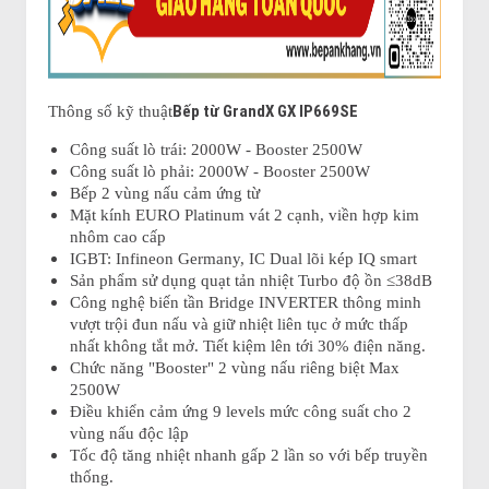
Bếp từ GrandX GX IP669SE
Thông số kỹ thuật
Công suất lò trái: 2000W - Booster 2500W
Công suất lò phải: 2000W - Booster 2500W
Bếp 2 vùng nấu cảm ứng từ
Mặt kính EURO Platinum vát 2 cạnh, viền hợp kim
nhôm cao cấp
IGBT: Infineon Germany, IC Dual lõi kép IQ smart
Sản phẩm sử dụng quạt tản nhiệt Turbo độ ồn ≤38dB
Công nghệ biến tần Bridge INVERTER thông minh
vượt trội đun nấu và giữ nhiệt liên tục ở mức thấp
nhất không tắt mở. Tiết kiệm lên tới 30% điện năng.
Chức năng "Booster" 2 vùng nấu riêng biệt Max
2500W
Điều khiển cảm ứng 9 levels mức công suất cho 2
vùng nấu độc lập
Tốc độ tăng nhiệt nhanh gấp 2 lần so với bếp truyền
thống.