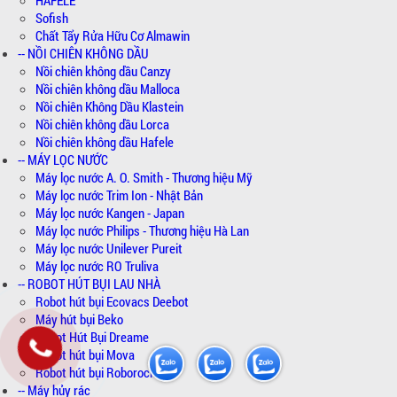
Sofish
Chất Tẩy Rửa Hữu Cơ Almawin
-- NỒI CHIÊN KHÔNG DẦU
Nồi chiên không dầu Canzy
Nồi chiên không dầu Malloca
Nồi chiên Không Dầu Klastein
Nồi chiên không dầu Lorca
Nồi chiên không dầu Hafele
-- MÁY LỌC NƯỚC
Máy lọc nước A. O. Smith - Thương hiệu Mỹ
Máy lọc nước Trim Ion - Nhật Bản
Máy lọc nước Kangen - Japan
Máy lọc nước Philips - Thương hiệu Hà Lan
Máy lọc nước Unilever Pureit
Máy lọc nước RO Truliva
-- ROBOT HÚT BỤI LAU NHÀ
Robot hút bụi Ecovacs Deebot
Máy hút bụi Beko
Robot Hút Bụi Dreame
Robot hút bụi Mova
Robot hút bụi Roborock
-- Máy hủy rác