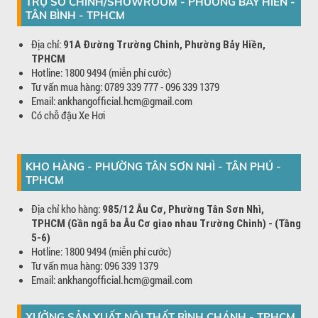
TRỤ SỞ CHÍNH/SHOWROOM - PHƯỜNG BẢY HIỀN -
TÂN BÌNH - TPHCM
Địa chỉ:
91A Đường Trường Chinh, Phường Bảy Hiền,
TPHCM
Hotline: 1800 9494 (miễn phí cước)
Tư vấn mua hàng: 0789 339 777 - 096 339 1379
Email: ankhangofficial.hcm@gmail.com
Có chỗ đậu Xe Hơi
KHO HÀNG - PHƯỜNG TÂN SƠN NHÌ - TÂN PHÚ -
TPHCM
Địa chỉ kho hàng:
985/12 Âu Cơ, Phường Tân Sơn Nhì,
TPHCM (Gần ngã ba Âu Cơ giao nhau Trường Chinh) - (Tầng
5-6)
Hotline: 1800 9494 (miễn phí cước)
Tư vấn mua hàng: 096 339 1379
Email: ankhangofficial.hcm@gmail.com
XƯỞNG SẢN XUẤT NỘI THẤT BÌNH CHÁNH - TPHCM