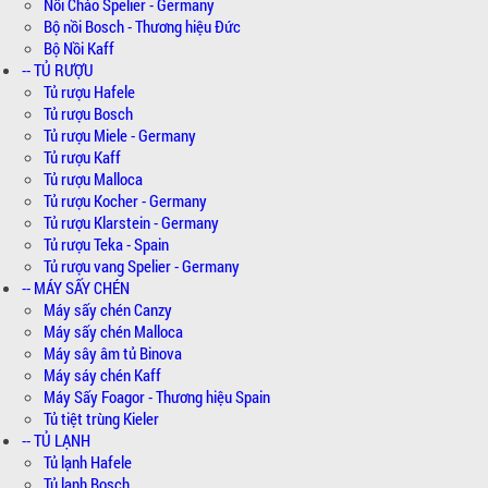
Nồi Chảo Spelier - Germany
Bộ nồi Bosch - Thương hiệu Đức
Bộ Nồi Kaff
-- TỦ RƯỢU
Tủ rượu Hafele
Tủ rượu Bosch
Tủ rượu Miele - Germany
Tủ rượu Kaff
Tủ rượu Malloca
Tủ rượu Kocher - Germany
Tủ rượu Klarstein - Germany
Tủ rượu Teka - Spain
Tủ rượu vang Spelier - Germany
-- MÁY SẤY CHÉN
Máy sấy chén Canzy
Máy sấy chén Malloca
Máy sây âm tủ Binova
Máy sáy chén Kaff
Máy Sấy Foagor - Thương hiệu Spain
Tủ tiệt trùng Kieler
-- TỦ LẠNH
Tủ lạnh Hafele
Tủ lạnh Bosch