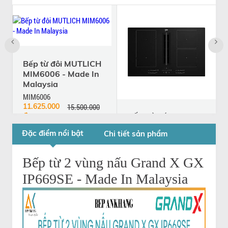
Bếp từ đôi MUTLICH
MIM6006 - Made In
Malaysia
MIM6006
11.625.000
15.500.000
đ
đ
BẾP TỪ TÍCH HỢP
HÚT MÙI ÂM BÀN
Đặc điểm nổi bật
Chi tiết sản phẩm
BEKO HIXI 84700
UF - Thổ Nhĩ Kỳ
Bếp từ 2 vùng nấu Grand X GX
HIXI 84700 UF
42.392.000
52.990.000
IP669SE - Made In Malaysia
đ
đ