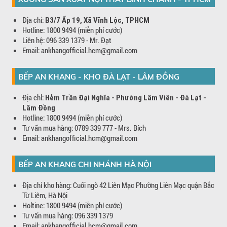
Địa chỉ:
B3/7 Ấp 19, Xã Vĩnh Lộc, TPHCM
Hotline: 1800 9494 (miễn phí cước)
Liên hệ: 096 339 1379 - Mr. Đạt
Email: ankhangofficial.hcm@gmail.com
BẾP AN KHANG - KHO ĐÀ LẠT - LÂM ĐỒNG
Địa chỉ:
Hẻm Trần Đại Nghĩa - Phường Lâm Viên - Đà Lạt -
Lâm Đồng
Hotline: 1800 9494 (miễn phí cước)
Tư vấn mua hàng: 0789 339 777 - Mrs. Bích
Email: ankhangofficial.hcm@gmail.com
BẾP AN KHANG CHI NHÁNH HÀ NỘI
Địa chỉ kho hàng: Cuối ngõ 42 Liên Mạc Phường Liên Mạc quận Bắc
Từ Liêm, Hà Nội
Holtine: 1800 9494 (miễn phí cước)
Tư vấn mua hàng: 096 339 1379
Email: ankhangofficial.hcm@gmail.com