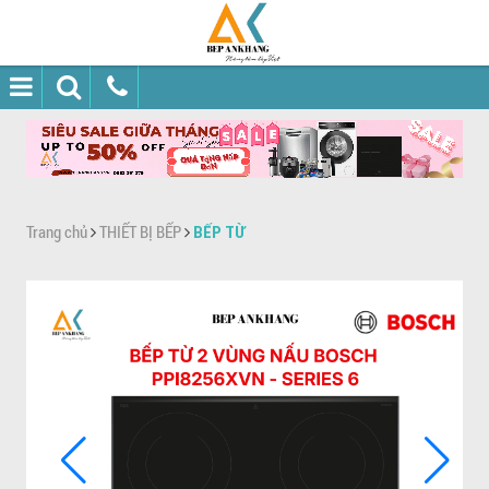
Trang chủ
THIẾT BỊ BẾP
BẾP TỪ