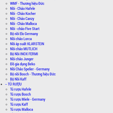
WMF - Thương hiệu Đức
Nồi - Chảo Hafele
Nồi - Chảo Kocher
Nồi - Chảo Canzy
Nồi - Chảo Malloca
Nồi - chảo Five Start
Bộ nồi Elo Germany
Nồi chảo Lorca
Nồi áp suất KLARSTEIN
Nồi chảo MUTLICH
Bộ Nồi INOX FERMI
Nồi chảo Junger
Đồ gia dụng Beko
Nồi Chảo Spelier - Germany
Bộ nồi Bosch - Thương hiệu Đức
Bộ Nồi Kaff
-- TỦ RƯỢU
Tủ rượu Hafele
Tủ rượu Bosch
Tủ rượu Miele - Germany
Tủ rượu Kaff
Tủ rượu Malloca