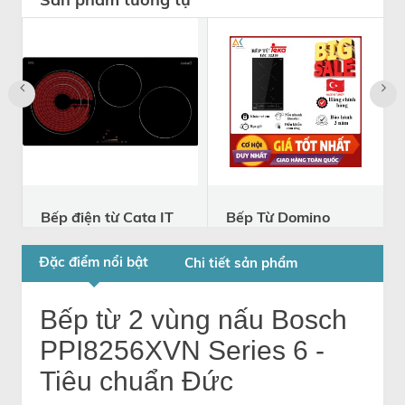
Bếp điện từ Cata IT
Bếp Từ Domino
773 - Made in Spain
Teka IZC 32310
MSP - Made In
IT 773
Đặc điểm nổi bật
Chi tiết sản phẩm
Turkey
17.160.000
26.400.000
đ
đ
32310 MSP
12.153.000
17.369.000
Bếp từ 2 vùng nấu Bosch
đ
đ
PPI8256XVN Series 6 -
Tiêu chuẩn Đức