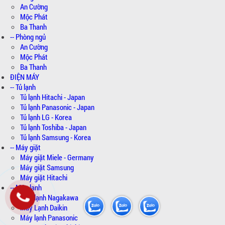
An Cường
Mộc Phát
Ba Thanh
-- Phòng ngủ
An Cường
Mộc Phát
Ba Thanh
ĐIỆN MÁY
-- Tủ lạnh
Tủ lạnh Hitachi - Japan
Tủ lạnh Panasonic - Japan
Tủ lạnh LG - Korea
Tủ lạnh Toshiba - Japan
Tủ lạnh Samsung - Korea
-- Máy giặt
Máy giặt Miele - Germany
Máy giặt Samsung
Máy giặt Hitachi
-- Máy lạnh
Máy lạnh Nagakawa
Máy Lạnh Daikin
Máy lạnh Panasonic