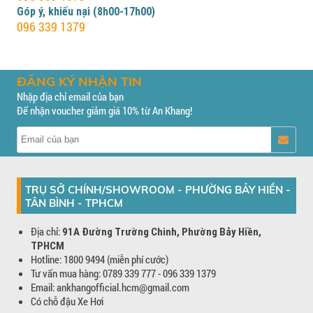
Góp ý, khiếu nại (8h00-17h00)
096 339 1379
ĐĂNG KÝ NHẬN TIN
Nhập địa chỉ email của bạn
Để nhận voucher giảm giá 10% từ An Khang!
TRỤ SỞ CHÍNH/SHOWROOM - PHƯỜNG BẢY HIỀN -
TÂN BÌNH - TPHCM
Địa chỉ:
91A Đường Trường Chinh, Phường Bảy Hiền,
TPHCM
Hotline: 1800 9494 (miễn phí cước)
Tư vấn mua hàng: 0789 339 777 - 096 339 1379
Email: ankhangofficial.hcm@gmail.com
Có chỗ đậu Xe Hơi