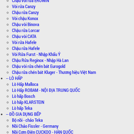
Chậu vòi rửa EROWIN
Vòi rửa Canzy
Chậu rửa Canzy
Vòi chậu Konox
Chậu vòi Binova
Chậu rửa Lorcar
Chậu vòi CATA
Vòi rửa Hafele
Chậu rửa Hafele
Vòi Rửa Furst - Nhập Khẩu Ý
Chậu Rửa Reginox - Nhập Hà Lan
Chậu vòi rửa chén bát Eurogold
Chậu rửa chén bát Kluger - Thương hiệu Việt Nam
-- LÒ HẤP
Lò Hấp Malloca
Lò Hấp ROBAM - NỘI ĐỊA TRUNG QUỐC
Lò hấp Bosch
Lò hấp KLARSTEIN
Lò hấp Teka
-- ĐỒ GIA DỤNG BẾP
Bộ nồi - chảo Teka
Nồi Chảo Fissler - Germany
Nồi Cơm Điện CUCKOO - HÀN QUỐC