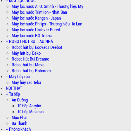
-- MÁY LỌC NƯỚC
Máy lọc nước A. O. Smith - Thương hiệu Mỹ
Máy lọc nước Trim Ion - Nhật Bản
Máy lọc nước Kangen - Japan
Máy lọc nước Philips - Thương hiệu Hà Lan
Máy lọc nước Unilever Pureit
Máy lọc nước RO Truliva
-- ROBOT HÚT BỤI LAU NHÀ
Robot hút bụi Ecovacs Deebot
Máy hút bụi Beko
Robot Hút Bụi Dreame
Robot hút bụi Mova
Robot hút bụi Roborock
-- Máy hủy rác
Máy hủy rác Teka
NỘI THẤT
-- Tủ bếp
An Cường
Tủ bếp Acrylic
Tủ bếp Melamin
Mộc Phát
Ba Thanh
-- Phòng khách