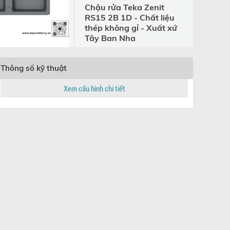
Chậu rửa Teka Zenit
RS15 2B 1D - Chất liệu
thép không gỉ - Xuất xứ
Tây Ban Nha
Zenit RS15 2B 1D
19.404.000 đ
27.720.000 đ
 GRANSTONE
Chậu
Thông số kỹ thuật
MÀU XÁM HS19
Works
0 570.36.500
Topm
Xem cấu hình chi tiết
KN8
S90 570.36.500
12.216.900 đ
KN885
8.882