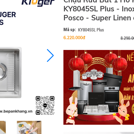
KY8045SL Plus - Ino
Posco - Super Linen
Mã sp:
KY8045SL Plus
6.220.000đ
8.290.