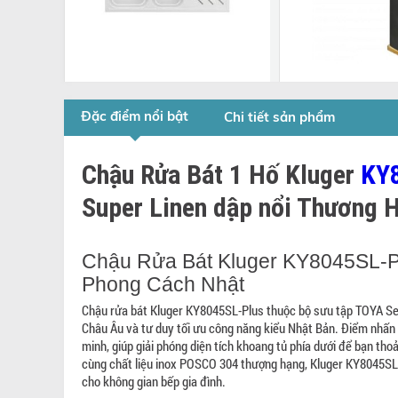
Chậu rửa chén Carysil
Vòi rửa Canzy
Đặc điểm nổi bật
Chi tiết sản phẩm
BEC2 - 02
CZ 808D
BEC2 - 02
3.348.000 đ
5
Chậu Rửa Bát 1 Hố Kluger
KY
11.008.000 đ
12.950.000 đ
Super Linen dập nổi Thương 
Chậu Rửa Bát Kluger KY8045SL-Pl
Phong Cách Nhật
Chậu rửa bát Kluger KY8045SL-Plus thuộc bộ sưu tập TOYA Ser
Châu Âu và tư duy tối ưu công năng kiểu Nhật Bản. Điểm nhấn 
minh, giúp giải phóng diện tích khoang tủ phía dưới để bạn tho
cùng chất liệu inox POSCO 304 thượng hạng, Kluger KY8045SL-
cho không gian bếp gia đình.