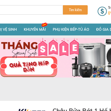
Tr
Tìm kiếm
0
BỊ VỆ SINH
KHUYẾN MÃI
PHỤ KIỆN BẾP-TỦ ÁO
ĐỒ GIA 
Chậu Rửa Bát 1 Hố 