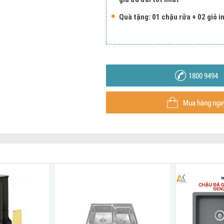
Quà tặng: 01 chậu rửa + 02 giỏ i
1800 9494
Mua hàng nga