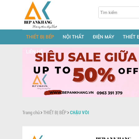
THIẾT BỊ BẾP
NỘI THẤT
ĐIỆN MÁY
THIẾT 
LIÊN HỆ
Trang chủ
THIẾT BỊ BẾP
CHẬU VÒI