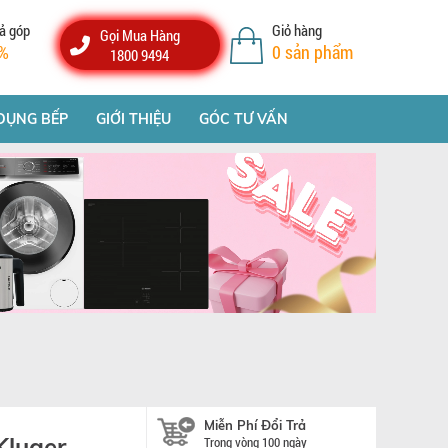
ả góp
Giỏ hàng
Gọi Mua Hàng
%
0
sản phẩm
1800 9494
DỤNG BẾP
GIỚI THIỆU
GÓC TƯ VẤN
Miễn Phí Đổi Trả
Kluger
Trong vòng 100 ngày