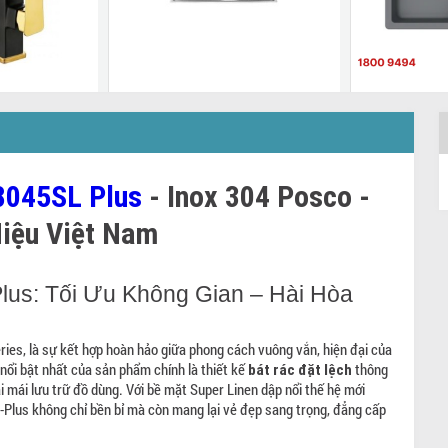
 CZ 808D
Chậu rửa Winland E07
CHẬU ĐÁ
HAFELE 
E07
- GEN2S9
.580.000 đ
1.462.000 đ
1.720.000 đ
8045SL Plus
- Inox 304 Posco -
HS19 - GEN2
8.650.000 đ
Hiệu Việt Nam
us: Tối Ưu Không Gian – Hài Hòa
ies, là sự kết hợp hoàn hảo giữa phong cách vuông vắn, hiện đại của
nổi bật nhất của sản phẩm chính là thiết kế
thông
bát rác đặt lệch
ải mái lưu trữ đồ dùng. Với bề mặt Super Linen dập nổi thế hệ mới
Plus không chỉ bền bỉ mà còn mang lại vẻ đẹp sang trọng, đẳng cấp