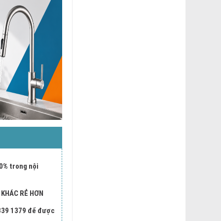
0% trong nội
I KHÁC RẺ HƠN
 339 1379 để được