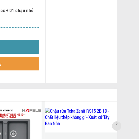
nox + 01 chậu nhỏ
y