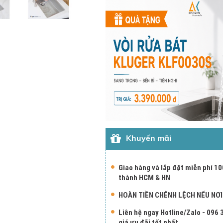
Khuyến mãi
Giao hàng và lắp đặt miễn phí 10
thành HCM & HN
HOÀN TIỀN CHÊNH LỆCH NẾU NƠ
Liên hệ ngay Hotline/Zalo - 096
giá ưu đãi tốt nhất