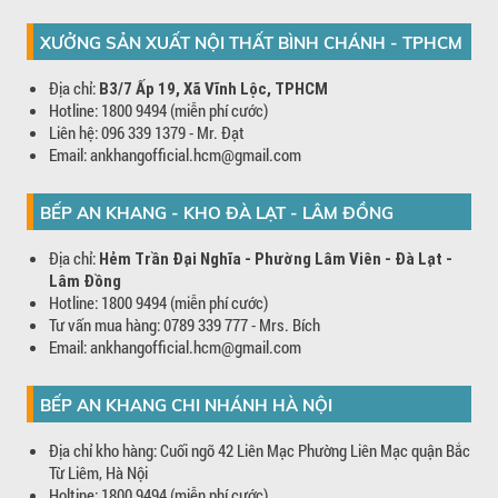
XƯỞNG SẢN XUẤT NỘI THẤT BÌNH CHÁNH - TPHCM
Địa chỉ:
B3/7 Ấp 19, Xã Vĩnh Lộc, TPHCM
Hotline: 1800 9494 (miễn phí cước)
Liên hệ: 096 339 1379 - Mr. Đạt
Email: ankhangofficial.hcm@gmail.com
BẾP AN KHANG - KHO ĐÀ LẠT - LÂM ĐỒNG
Địa chỉ:
Hẻm Trần Đại Nghĩa - Phường Lâm Viên - Đà Lạt -
Lâm Đồng
Hotline: 1800 9494 (miễn phí cước)
Tư vấn mua hàng: 0789 339 777 - Mrs. Bích
Email: ankhangofficial.hcm@gmail.com
BẾP AN KHANG CHI NHÁNH HÀ NỘI
Địa chỉ kho hàng: Cuối ngõ 42 Liên Mạc Phường Liên Mạc quận Bắc
Từ Liêm, Hà Nội
Holtine: 1800 9494 (miễn phí cước)