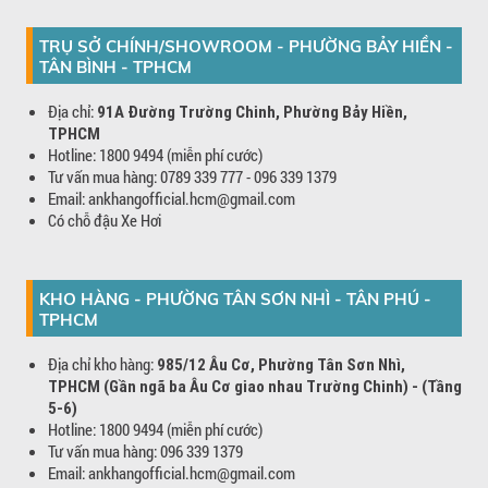
TRỤ SỞ CHÍNH/SHOWROOM - PHƯỜNG BẢY HIỀN -
TÂN BÌNH - TPHCM
Địa chỉ:
91A Đường Trường Chinh, Phường Bảy Hiền,
TPHCM
Hotline: 1800 9494 (miễn phí cước)
Tư vấn mua hàng: 0789 339 777 - 096 339 1379
Email: ankhangofficial.hcm@gmail.com
Có chỗ đậu Xe Hơi
KHO HÀNG - PHƯỜNG TÂN SƠN NHÌ - TÂN PHÚ -
TPHCM
Địa chỉ kho hàng:
985/12 Âu Cơ, Phường Tân Sơn Nhì,
TPHCM (Gần ngã ba Âu Cơ giao nhau Trường Chinh) - (Tầng
5-6)
Hotline: 1800 9494 (miễn phí cước)
Tư vấn mua hàng: 096 339 1379
Email: ankhangofficial.hcm@gmail.com