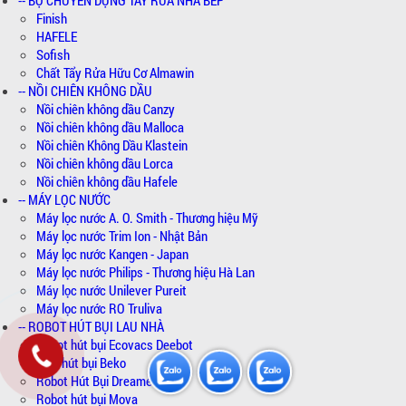
-- BỘ CHUYÊN DỤNG TẨY RỬA NHÀ BẾP
Finish
HAFELE
Sofish
Chất Tẩy Rửa Hữu Cơ Almawin
-- NỒI CHIÊN KHÔNG DẦU
Nồi chiên không dầu Canzy
Nồi chiên không dầu Malloca
Nồi chiên Không Dầu Klastein
Nồi chiên không dầu Lorca
Nồi chiên không dầu Hafele
-- MÁY LỌC NƯỚC
Máy lọc nước A. O. Smith - Thương hiệu Mỹ
Máy lọc nước Trim Ion - Nhật Bản
Máy lọc nước Kangen - Japan
Máy lọc nước Philips - Thương hiệu Hà Lan
Máy lọc nước Unilever Pureit
Máy lọc nước RO Truliva
-- ROBOT HÚT BỤI LAU NHÀ
Robot hút bụi Ecovacs Deebot
Máy hút bụi Beko
Robot Hút Bụi Dreame
Robot hút bụi Mova