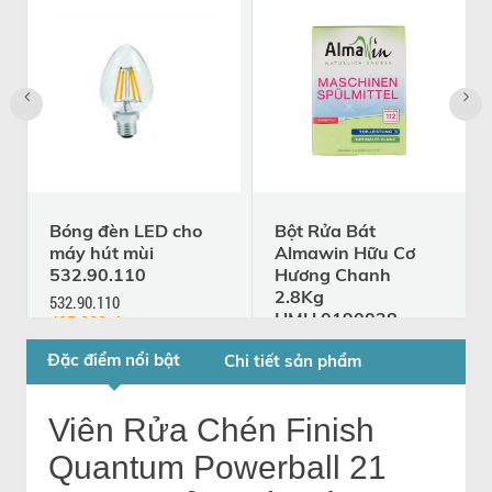
Bóng đèn LED cho
Bột Rửa Bát
máy hút mùi
Almawin Hữu Cơ
532.90.110
Hương Chanh
2.8Kg
532.90.110
HMH.0190028 -
495.000 đ
660.000 đ
Nhập Đức
Đặc điểm nổi bật
Chi tiết sản phẩm
HMH.0190028
1.001.000
đ
Viên Rửa Chén Finish
Quantum Powerball 21