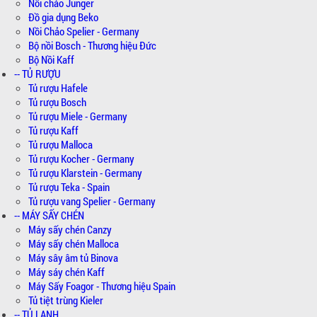
Nồi chảo Junger
Đồ gia dụng Beko
Nồi Chảo Spelier - Germany
Bộ nồi Bosch - Thương hiệu Đức
Bộ Nồi Kaff
-- TỦ RƯỢU
Tủ rượu Hafele
Tủ rượu Bosch
Tủ rượu Miele - Germany
Tủ rượu Kaff
Tủ rượu Malloca
Tủ rượu Kocher - Germany
Tủ rượu Klarstein - Germany
Tủ rượu Teka - Spain
Tủ rượu vang Spelier - Germany
-- MÁY SẤY CHÉN
Máy sấy chén Canzy
Máy sấy chén Malloca
Máy sây âm tủ Binova
Máy sáy chén Kaff
Máy Sấy Foagor - Thương hiệu Spain
Tủ tiệt trùng Kieler
-- TỦ LẠNH