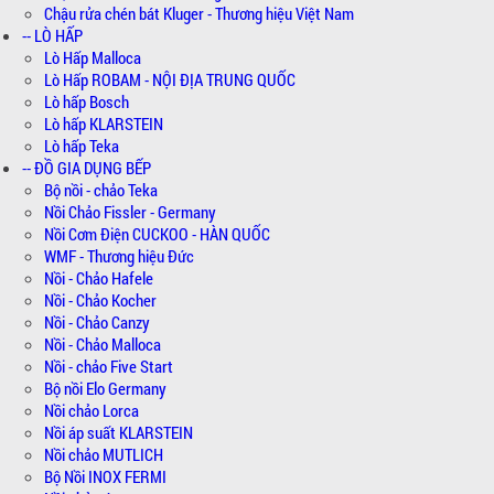
Chậu rửa chén bát Kluger - Thương hiệu Việt Nam
-- LÒ HẤP
Lò Hấp Malloca
Lò Hấp ROBAM - NỘI ĐỊA TRUNG QUỐC
Lò hấp Bosch
Lò hấp KLARSTEIN
Lò hấp Teka
-- ĐỒ GIA DỤNG BẾP
Bộ nồi - chảo Teka
Nồi Chảo Fissler - Germany
Nồi Cơm Điện CUCKOO - HÀN QUỐC
WMF - Thương hiệu Đức
Nồi - Chảo Hafele
Nồi - Chảo Kocher
Nồi - Chảo Canzy
Nồi - Chảo Malloca
Nồi - chảo Five Start
Bộ nồi Elo Germany
Nồi chảo Lorca
Nồi áp suất KLARSTEIN
Nồi chảo MUTLICH
Bộ Nồi INOX FERMI