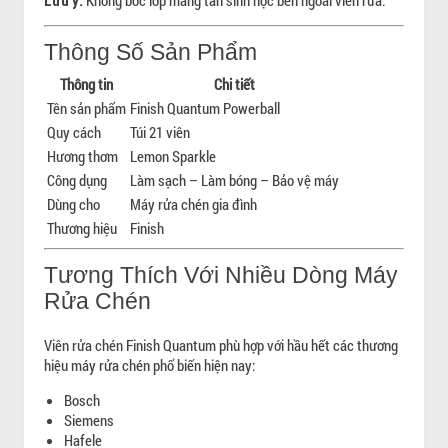
Không bóc lớp màng tan sinh học bên ngoài viên rửa.
Lưu ý:
Thông Số Sản Phẩm
Thông tin
Chi tiết
Tên sản phẩm
Finish Quantum Powerball
Quy cách
Túi 21 viên
Hương thơm
Lemon Sparkle
Công dụng
Làm sạch – Làm bóng – Bảo vệ máy
Dùng cho
Máy rửa chén gia đình
Thương hiệu
Finish
Tương Thích Với Nhiều Dòng Máy
Rửa Chén
Viên rửa chén Finish Quantum phù hợp với hầu hết các thương
hiệu máy rửa chén phổ biến hiện nay:
Bosch
Siemens
Hafele