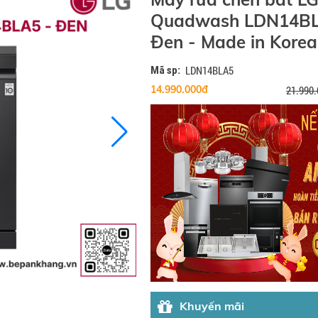
Quadwash LDN14BL
Đen - Made in Korea
Mã sp:
LDN14BLA5
14.990.000đ
21.990
Khuyến mãi