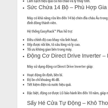
Làm sạch hiệu quả cả nồi chảo và ly thủy tinh.
Sức Chứa 14 Bộ – Phù Hợp Gia 
Máy có khả năng rửa lên đến 14 bộ chén đĩa châu Âu trong
đình đông thành viên.
Hệ thống EasyRack™ Plus hỗ trợ:
Điều chỉnh độ cao khay rửa linh hoạt.
Xếp được nồi lớn, tô sâu lòng và ly cao.
Tối ưu không gian bên trong máy.
Động Cơ Direct Drive Inverter –
Máy sử dụng động cơ Direct Drive Inverter giúp:
Hoạt động ổn định, bền bỉ.
Độ ồn chỉ khoảng 46 dB.
Tiết kiệm điện và nước hiệu quả.
Đặc biệt, động cơ được LG bảo hành lên đến 10 năm, giúp n
Sấy Hé Cửa Tự Động – Khô Tho