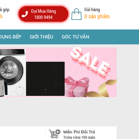
ả góp
Giỏ hàng
Gọi Mua Hàng
%
0
sản phẩm
1800 9494
DỤNG BẾP
GIỚI THIỆU
GÓC TƯ VẤN
Miễn Phí Đổi Trả
G
Trong vòng 100 ngày