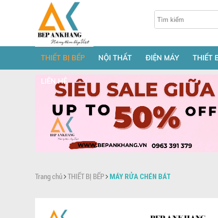
THIẾT BỊ BẾP
NỘI THẤT
ĐIỆN MÁY
THIẾT 
LIÊN HỆ
Trang chủ
THIẾT BỊ BẾP
MÁY RỬA CHÉN BÁT