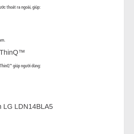
ớc thoát ra ngoài, giúp:
Nam.
 ThinQ™
ThinQ™ giúp người dùng:
én LG LDN14BLA5