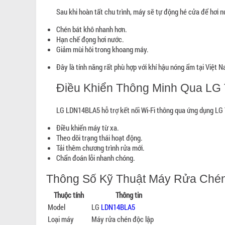
Sau khi hoàn tất chu trình, máy sẽ tự động hé cửa để hơi nư
Chén bát khô nhanh hơn.
Hạn chế đọng hơi nước.
Giảm mùi hôi trong khoang máy.
Đây là tính năng rất phù hợp với khí hậu nóng ẩm tại Việt 
Điều Khiển Thông Minh Qua LG
LG LDN14BLA5 hỗ trợ kết nối Wi-Fi thông qua ứng dụng LG 
Điều khiển máy từ xa.
Theo dõi trạng thái hoạt động.
Tải thêm chương trình rửa mới.
Chẩn đoán lỗi nhanh chóng.
Thông Số Kỹ Thuật Máy Rửa Ch
Thuộc tính
Thông tin
Model
LG
LDN14BLA5
Loại máy
Máy rửa chén độc lập