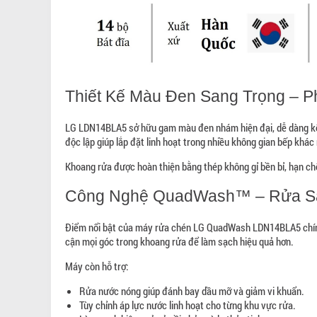
Thiết Kế Màu Đen Sang Trọng – 
LG LDN14BLA5 sở hữu gam màu đen nhám hiện đại, dễ dàng kết 
độc lập giúp lắp đặt linh hoạt trong nhiều không gian bếp khác
Khoang rửa được hoàn thiện bằng thép không gỉ bền bỉ, hạn chế
Công Nghệ QuadWash™ – Rửa S
Điểm nổi bật của máy rửa chén LG QuadWash LDN14BLA5 chính 
cận mọi góc trong khoang rửa để làm sạch hiệu quả hơn.
Máy còn hỗ trợ:
Rửa nước nóng giúp đánh bay dầu mỡ và giảm vi khuẩn.
Tùy chỉnh áp lực nước linh hoạt cho từng khu vực rửa.