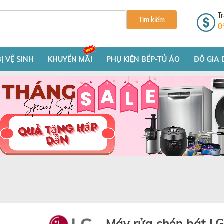
Tr
Tìm kiếm
0
BỊ VỆ SINH
KHUYẾN MÃI
PHỤ KIỆN BẾP-TỦ ÁO
ĐỒ GIA 
Máy rửa chén bát L