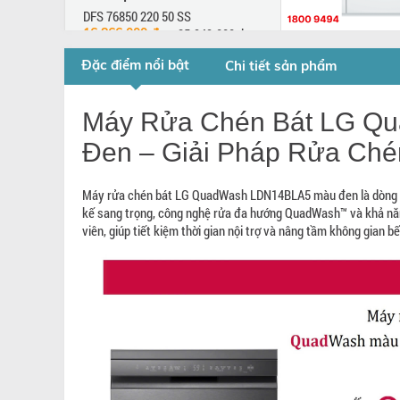
DFS 76850 220 50 SS
16.866.000 đ
25.949.000 đ
Đặc điểm nổi bật
Chi tiết sản phẩm
Máy rửa chén 
SMS46GI01P Se
Made in Germ
Máy Rửa Chén Bát LG Q
SMS46GI01P
Đen – Giải Pháp Rửa Chén
13.900.000 đ
3
Máy rửa chén bát LG QuadWash LDN14BLA5 màu đen là dòng máy
kế sang trọng, công nghệ rửa đa hướng QuadWash™ và khả năn
viên, giúp tiết kiệm thời gian nội trợ và nâng tầm không gian bế