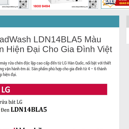
Bosch
Máy rửa chén độc lập
Máy rửa c
ries 4 -
mini Bosch SKS62E38EU
toàn phần
any
- Made in Spain
ESL5343
uadWash LDN14BLA5 Màu
SKS62E38EU
ESL5343LO
 Hiện Đại Cho Gia Đình Việt
2.000.000 đ
12.900.000 đ
23.990.000 đ
19.990.000
 rửa chén độc lập cao cấp đến từ LG Hàn Quốc, nổi bật với thiết
g vận hành êm ái. Sản phẩm phù hợp cho gia đình từ 4 – 6 thành
p hiện đại.