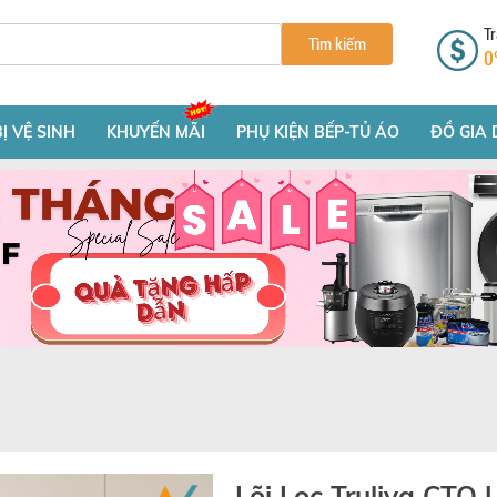
Tr
Tìm kiếm
0
BỊ VỆ SINH
KHUYẾN MÃI
PHỤ KIỆN BẾP-TỦ ÁO
ĐỒ GIA 
Lõi Lọc Truliva CTO