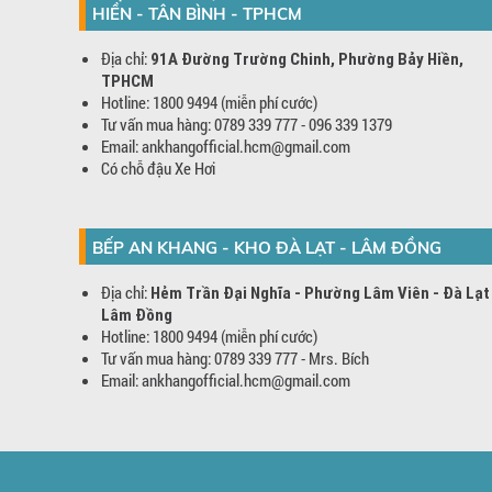
HIỀN - TÂN BÌNH - TPHCM
Địa chỉ:
91A Đường Trường Chinh, Phường Bảy Hiền,
TPHCM
Hotline: 1800 9494 (miễn phí cước)
Tư vấn mua hàng: 0789 339 777 - 096 339 1379
Email: ankhangofficial.hcm@gmail.com
Có chỗ đậu Xe Hơi
BẾP AN KHANG - KHO ĐÀ LẠT - LÂM ĐỒNG
Địa chỉ:
Hẻm Trần Đại Nghĩa - Phường Lâm Viên - Đà Lạt
Lâm Đồng
Hotline: 1800 9494 (miễn phí cước)
Tư vấn mua hàng: 0789 339 777 - Mrs. Bích
Email: ankhangofficial.hcm@gmail.com