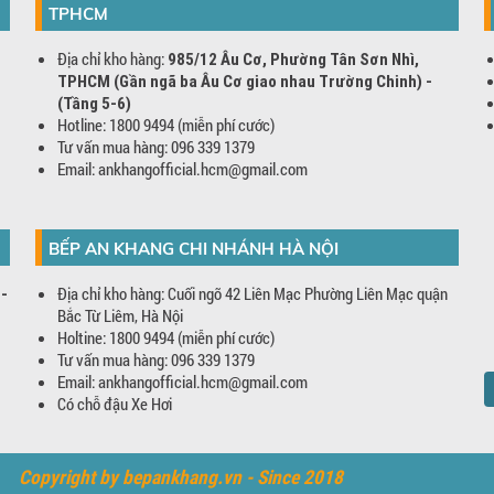
TPHCM
Địa chỉ kho hàng:
985/12 Âu Cơ, Phường Tân Sơn Nhì,
TPHCM (Gần ngã ba Âu Cơ giao nhau Trường Chinh) -
(Tầng 5-6)
Hotline: 1800 9494 (miễn phí cước)
Tư vấn mua hàng: 096 339 1379
Email: ankhangofficial.hcm@gmail.com
BẾP AN KHANG CHI NHÁNH HÀ NỘI
Địa chỉ kho hàng: Cuối ngõ 42 Liên Mạc Phường Liên Mạc quận
 -
Bắc Từ Liêm, Hà Nội
Holtine: 1800 9494 (miễn phí cước)
Tư vấn mua hàng: 096 339 1379
Email: ankhangofficial.hcm@gmail.com
Có chỗ đậu Xe Hơi
Copyright by bepankhang.vn - Since 2018