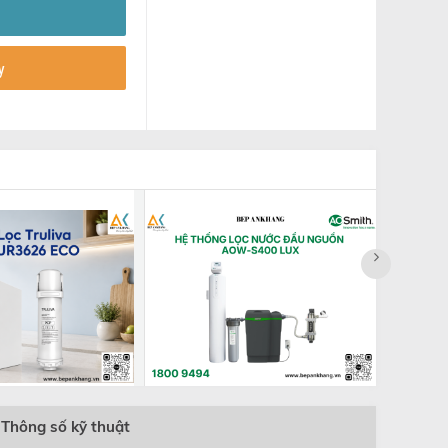
y
Máy 
HYPE
Nhật
TRIM 
32.00
Thông số kỹ thuật
uliva PCP
Hệ thống lọc nước đầu