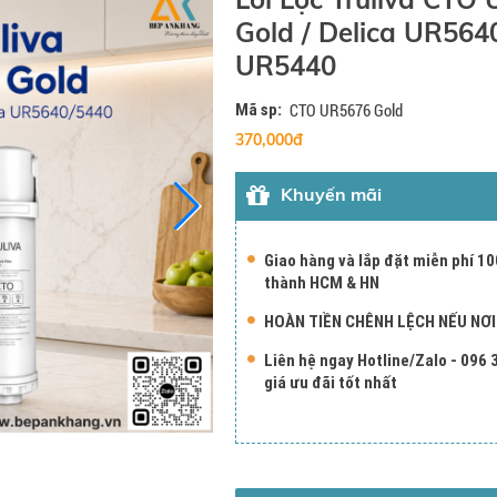
Gold / Delica UR5640
UR5440
Mã sp:
CTO UR5676 Gold
370,000đ
Khuyến mãi
Giao hàng và lắp đặt miễn phí 10
thành HCM & HN
HOÀN TIỀN CHÊNH LỆCH NẾU NƠ
Liên hệ ngay Hotline/Zalo - 096
giá ưu đãi tốt nhất