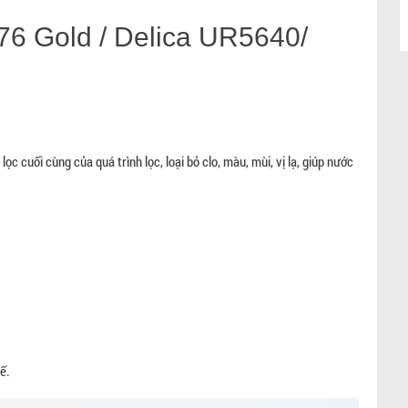
500
TRULIVA RO UR5676
UR3626 E
Gold
76 Gold / Delica UR5640/
PCP UR3626 
UR5676 Gold
600.000 đ
99.500.000 đ
11.750.000 đ
15.650.000 đ
c cuối cùng của quá trình lọc, loại bỏ clo, màu, mùi, vị lạ, giúp nước
ế.