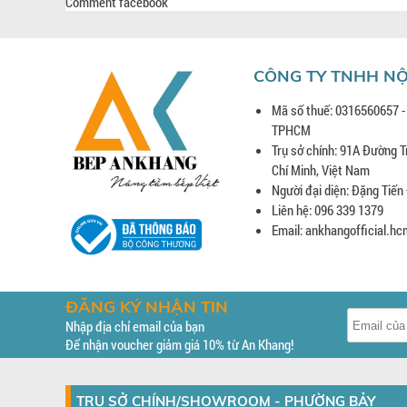
Comment facebook
CÔNG TY TNHH NỘ
Mã số thuế: 0316560657 -
TPHCM
Trụ sở chính: 91A Đường T
Chí Minh, Việt Nam
Người đại diện: Đặng Tiến
Liên hệ: 096 339 1379
Email: ankhangofficial.
ĐĂNG KÝ NHẬN TIN
Nhập địa chỉ email của bạn
Để nhận voucher giảm giá 10% từ An Khang!
TRỤ SỞ CHÍNH/SHOWROOM - PHƯỜNG BẢY