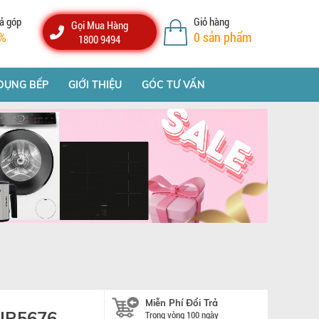
ả góp
Giỏ hàng
Gọi Mua Hàng
%
0
sản phẩm
1800 9494
DỤNG BẾP
GIỚI THIỆU
GÓC TƯ VẤN
Miễn Phí Đổi Trả
 UR5676
Trong vòng 100 ngày