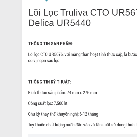
PPCF CR5240
nguồn AOW-S
PREMIUM
Lõi Lọc Truliva CTO UR56
Lavita PPCF CR5240
470.000 đ
AOW-S500
Delica UR5440
359.550.000
3
đ
THÔNG TIN SẢN PHẨM:
Lõi lọc CTO UR5676, với màng than hoạt tính thức cấp, là bước lọ
có vị ngon sau lọc.
THÔNG TIN KỸ THUẬT:
Kích thước sản phẩm: 74 mm x 276 mm
Công suất lọc: 7,500 lít
Chu kỳ thay thế khuyến nghị: 6-12 tháng
Tuỳ thuộc chất lượng nước đầu vào và tần suất sử dụng thực t