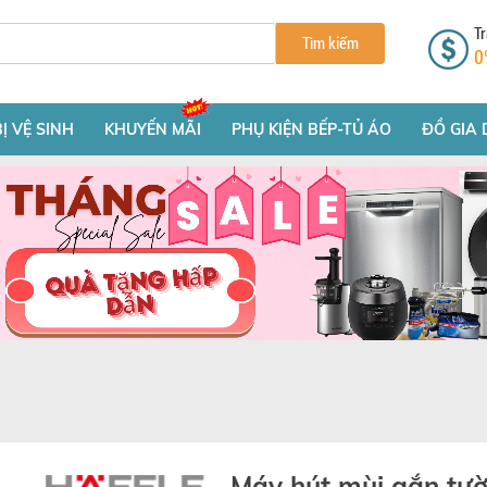
Tr
Tìm kiếm
0
BỊ VỆ SINH
KHUYẾN MÃI
PHỤ KIỆN BẾP-TỦ ÁO
ĐỒ GIA 
Máy hút mùi gắn tư