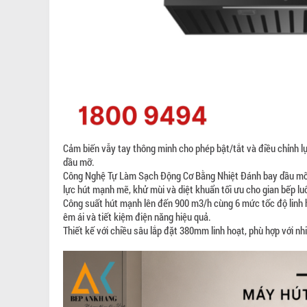
Cảm biến vẫy tay thông minh cho phép bật/tắt và điều chỉnh lực
dầu mỡ.
Công Nghệ Tự Làm Sạch Động Cơ Bằng Nhiệt Đánh bay dầu mỡ c
lực hút mạnh mẽ, khử mùi và diệt khuẩn tối ưu cho gian bếp l
Công suất hút mạnh lên đến 900 m3/h cùng 6 mức tốc độ linh 
êm ái và tiết kiệm điện năng hiệu quả.
Thiết kế với chiều sâu lắp đặt 380mm linh hoạt, phù hợp với nh