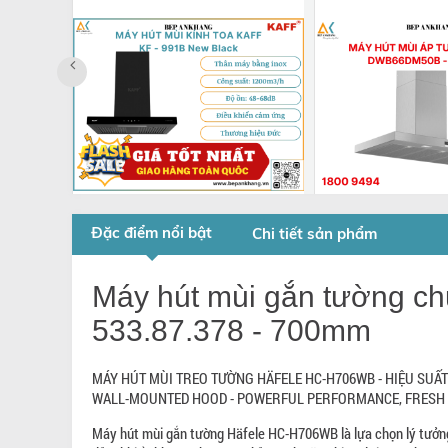
Đặc điểm nổi bật
Chi tiết sản phẩm
Máy hút mùi kính toa
Máy hút mùi á
Kaff KF - 991B New
BOSCH Series 
Black - Thương hiệu Đức
HMH.DWB66D
Máy hút mùi gắn tường ch
Made in Germ
KF - 991B New Black
533.87.378 - 700mm
8.880.000 đ
14.800.000 đ
HMH.DWB66DM50
11.635.000 đ
1
MÁY HÚT MÙI TREO TƯỜNG HÄFELE HC-H706WB - HIỆU SUẤ
WALL-MOUNTED HOOD - POWERFUL PERFORMANCE, FRESH 
Máy hút mùi gắn tường Häfele HC-H706WB là lựa chọn lý tưởn