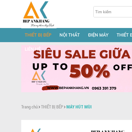
THIẾT BỊ BẾP
NỘI THẤT
ĐIỆN MÁY
THIẾT 
LIÊN HỆ
Trang chủ
THIẾT BỊ BẾP
MÁY HÚT MÙI