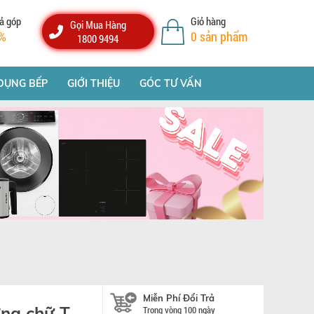
ả góp
Giỏ hàng
Gọi Mua Hàng
%
0
sản phẩm
1800 9494
DỤNG BẾP
GIỚI THIỆU
GÓC TƯ VẤN
Miễn Phí Đổi Trả
ờng chữ T
Trong vòng 100 ngày