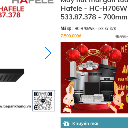
Hafele - HC-H706W
533.87.378 - 700mm
Mã sp:
HC-H706WB - 533.87.378
7.500.000đ
10.990
Khuyến mãi