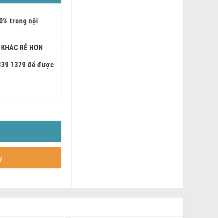
0% trong nội
I KHÁC RẺ HƠN
 339 1379 để được
y