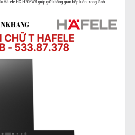
ùi Häfele HC-H706WB giúp giữ không gian bếp luôn trong lành.