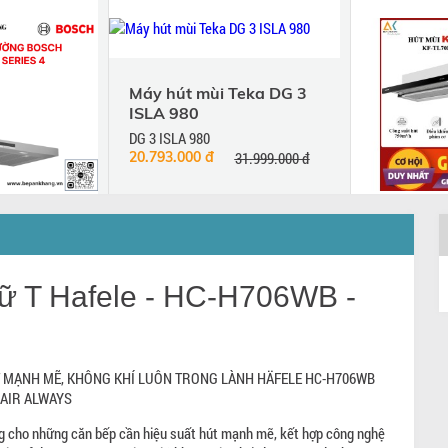
Máy hút mùi Teka DG 3
ISLA 980
DG 3 ISLA 980
20.793.000 đ
31.999.000 đ
p tường
Máy Hút 
4
KAFF KF-
M50B -
phím cơ
ữ T Hafele - HC-H706WB -
any
KF-TL70H
B
2.988.000 đ
7.900.000 đ
T MẠNH MẼ, KHÔNG KHÍ LUÔN TRONG LÀNH HÄFELE HC-H706WB
AIR ALWAYS
g cho những căn bếp cần hiệu suất hút mạnh mẽ, kết hợp công nghệ