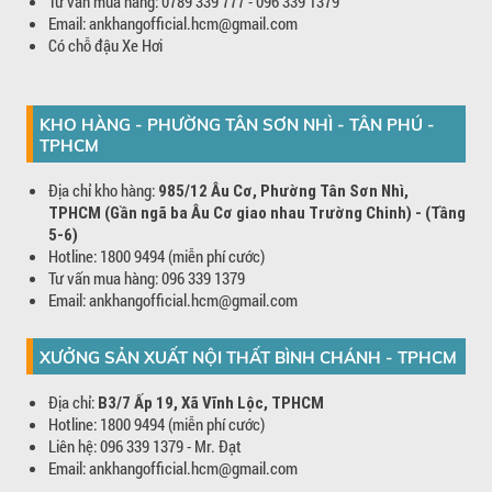
Tư vấn mua hàng: 0789 339 777 - 096 339 1379
Email: ankhangofficial.hcm@gmail.com
Có chỗ đậu Xe Hơi
KHO HÀNG - PHƯỜNG TÂN SƠN NHÌ - TÂN PHÚ -
TPHCM
Địa chỉ kho hàng:
985/12 Âu Cơ, Phường Tân Sơn Nhì,
TPHCM (Gần ngã ba Âu Cơ giao nhau Trường Chinh) - (Tầng
5-6)
Hotline: 1800 9494 (miễn phí cước)
Tư vấn mua hàng: 096 339 1379
Email: ankhangofficial.hcm@gmail.com
XƯỞNG SẢN XUẤT NỘI THẤT BÌNH CHÁNH - TPHCM
Địa chỉ:
B3/7 Ấp 19, Xã Vĩnh Lộc, TPHCM
Hotline: 1800 9494 (miễn phí cước)
Liên hệ: 096 339 1379 - Mr. Đạt
Email: ankhangofficial.hcm@gmail.com