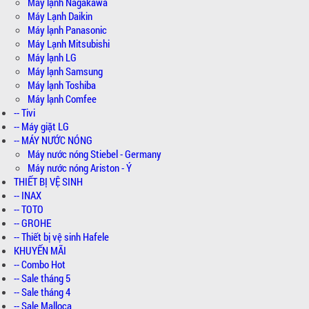
Máy lạnh Nagakawa
Máy Lạnh Daikin
Máy lạnh Panasonic
Máy Lạnh Mitsubishi
Máy lạnh LG
Máy lạnh Samsung
Máy lạnh Toshiba
Máy lạnh Comfee
-- Tivi
-- Máy giặt LG
-- MÁY NƯỚC NÓNG
Máy nước nóng Stiebel - Germany
Máy nước nóng Ariston - Ý
THIẾT BỊ VỆ SINH
-- INAX
-- TOTO
-- GROHE
-- Thiết bị vệ sinh Hafele
KHUYẾN MÃI
-- Combo Hot
-- Sale tháng 5
-- Sale tháng 4
-- Sale Malloca