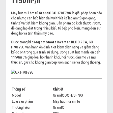
1150m³/h
Máy hút mùi âm tủ
là giải pháp hoàn hảo
GrandX GX H70F79G
cho những căn bếp hiện đại với thiết kế lắp âm tủ gọn gàng,
tinh tế và tiết kiệm không gian. Sản phẩm có kích thước 70cm,
dễ dàng lắp đặt trong nhiều kiểu tủ bếp phổ biến, mang đến sự
đồng bộ và tính thẩm mỹ cao.
Được trang bị
, GX
động cơ Smart Inverter BLDC 90W
H70F79G vận hành ổn định, tiết kiệm điện năng và giảm đáng
kể độ ồn trong quá trình sử dụng. Công suất hút mạnh lên đến
giúp loại bỏ nhanh khói, hơi nước, dầu mỡ và mùi
1150m³/h
thức ăn, giữ cho không gian bếp luôn sạch sẽ và thông thoáng.
Thông số
Chi tiết
Model
GrandX GX H70F79G
Loại sản phẩm
Máy hút mùi âm tủ
Thương hiệu
GrandX