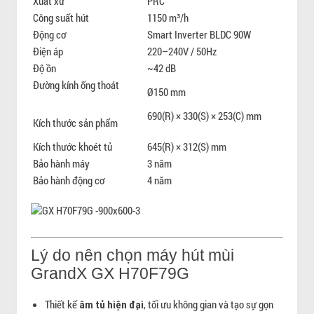
Xuất xứ
PRC
Công suất hút
1150 m³/h
Động cơ
Smart Inverter BLDC 90W
Điện áp
220–240V / 50Hz
Độ ồn
~42 dB
Đường kính ống thoát
Ø150 mm
690(R) × 330(S) × 253(C) mm
Kích thước sản phẩm
Kích thước khoét tủ
645(R) × 312(S) mm
Bảo hành máy
3 năm
Bảo hành động cơ
4 năm
Lý do nên chọn máy hút mùi
GrandX GX H70F79G
Thiết kế
, tối ưu không gian và tạo sự gọn
âm tủ hiện đại