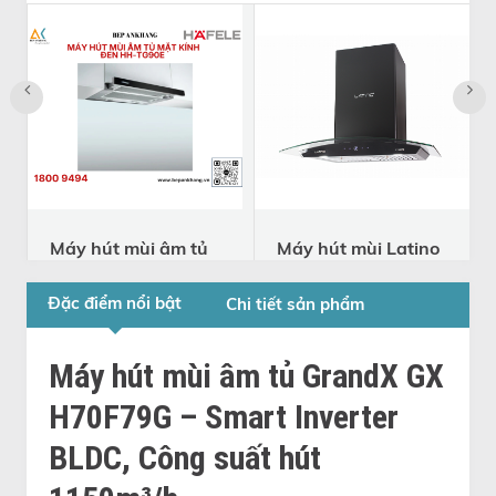
Máy hút mùi âm tủ
Máy hút mùi Latino
mặt kính đen Hafele
LT-88/70
HH-TG90E
LT-88/70
Đặc điểm nổi bật
Chi tiết sản phẩm
539.81.075 -
6.120.000
7.200.000
thương hiệu Đức
đ
đ
539.81.075
Máy hút mùi âm tủ GrandX GX
9.490.000
12.650.000
đ
H70F79G – Smart Inverter
đ
BLDC, Công suất hút