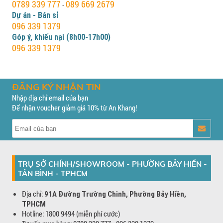
0789 339 777
089 669 2679
-
Dự án - Bán sỉ
096 339 1379
Góp ý, khiếu nại (8h00-17h00)
096 339 1379
ĐĂNG KÝ NHẬN TIN
Nhập địa chỉ email của bạn
Để nhận voucher giảm giá 10% từ An Khang!
TRỤ SỞ CHÍNH/SHOWROOM - PHƯỜNG BẢY HIỀN -
TÂN BÌNH - TPHCM
Địa chỉ:
91A Đường Trường Chinh, Phường Bảy Hiền,
TPHCM
Hotline: 1800 9494 (miễn phí cước)