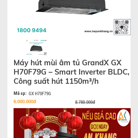
Máy hút mùi âm tủ GrandX GX
H70F79G – Smart Inverter BLDC,
Công suất hút 1150m³/h
Mã sp:
GX H70F79G
6.000.000đ
8.780.000đ