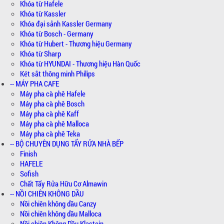
Khóa từ Hafele
Khóa từ Kassler
Khóa đại sảnh Kassler Germany
Khóa từ Bosch - Germany
Khóa từ Hubert - Thương hiệu Germany
Khóa từ Sharp
Khóa từ HYUNDAI - Thương hiệu Hàn Quốc
Két sắt thông minh Philips
-- MÁY PHA CAFE
Máy pha cà phê Hafele
Máy pha cà phê Bosch
Máy pha cà phê Kaff
Máy pha cà phê Malloca
Máy pha cà phê Teka
-- BỘ CHUYÊN DỤNG TẨY RỬA NHÀ BẾP
Finish
HAFELE
Sofish
Chất Tẩy Rửa Hữu Cơ Almawin
-- NỒI CHIÊN KHÔNG DẦU
Nồi chiên không dầu Canzy
Nồi chiên không dầu Malloca
Nồi chiên Không Dầu Klastein