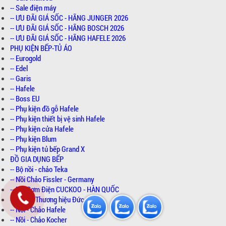
-- Sale điện máy
-- ƯU ĐÃI GIÁ SỐC - HÃNG JUNGER 2026
-- ƯU ĐÃI GIÁ SỐC - HÃNG BOSCH 2026
-- ƯU ĐÃI GIÁ SỐC - HÃNG HAFELE 2026
PHỤ KIỆN BẾP-TỦ ÁO
-- Eurogold
-- Edel
-- Garis
-- Hafele
-- Boss EU
-- Phụ kiện đồ gỗ Hafele
-- Phụ kiện thiết bị vệ sinh Hafele
-- Phụ kiện cửa Hafele
-- Phụ kiện Blum
-- Phụ kiện tủ bếp Grand X
ĐỒ GIA DỤNG BẾP
-- Bộ nồi - chảo Teka
-- Nồi Chảo Fissler - Germany
-- Nồi Cơm Điện CUCKOO - HÀN QUỐC
-- WMF - Thương hiệu Đức
-- Nồi - Chảo Hafele
-- Nồi - Chảo Kocher