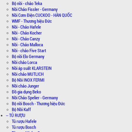
Bộ nồi - chảo Teka
Nồi Chảo Fissler - Germany
Nồi Cơm Điện CUCKOO - HÀN QUỐC
WMF - Thương hiệu Đức
Nồi - Chảo Hafele
Nồi - Chảo Kocher
Nồi - Chảo Canzy
Nồi - Chảo Malloca
Nồi - chảo Five Start
Bộ nồi Elo Germany
Nồi chảo Lorca
Nồi áp suất KLARSTEIN
Nồi chảo MUTLICH
Bộ Nồi INOX FERMI
Nồi chảo Junger
Đồ gia dụng Beko
Nồi Chảo Spelier - Germany
Bộ nồi Bosch - Thương hiệu Đức
Bộ Nồi Kaff
-- TỦ RƯỢU
Tủ rượu Hafele
Tủ rượu Bosch