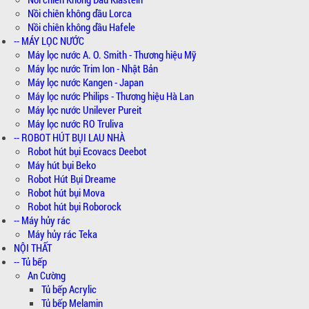
Nồi chiên không dầu Lorca
Nồi chiên không dầu Hafele
-- MÁY LỌC NƯỚC
Máy lọc nước A. O. Smith - Thương hiệu Mỹ
Máy lọc nước Trim Ion - Nhật Bản
Máy lọc nước Kangen - Japan
Máy lọc nước Philips - Thương hiệu Hà Lan
Máy lọc nước Unilever Pureit
Máy lọc nước RO Truliva
-- ROBOT HÚT BỤI LAU NHÀ
Robot hút bụi Ecovacs Deebot
Máy hút bụi Beko
Robot Hút Bụi Dreame
Robot hút bụi Mova
Robot hút bụi Roborock
-- Máy hủy rác
Máy hủy rác Teka
NỘI THẤT
-- Tủ bếp
An Cường
Tủ bếp Acrylic
Tủ bếp Melamin