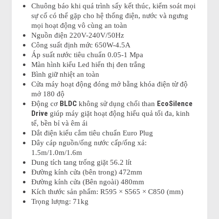
Chuông báo khi quá trình sấy kết thúc, kiểm soát mọi
sự cố có thể gặp cho hệ thống điện, nước và ngưng
mọi hoạt động vô cùng an toàn
Nguồn điện 220V-240V/50Hz
Công suất định mức 650W-4.5A
Áp suất nước tiêu chuẩn 0.05-1 Mpa
Màn hình kiểu Led hiển thị đen trắng
Bình giữ nhiệt an toàn
Cửa máy hoạt động đóng mở bằng khóa điện từ độ
mở 180 độ
BLDC
EcoSilence
Động cơ
không sử dụng chổi than
Drive
giúp máy giặt hoạt động hiểu quả tối đa, kinh
tế, bền bỉ và êm ái
Dắt điện kiểu cắm tiêu chuẩn Euro Plug
Dây cáp nguồn/ống nước cấp/ống xả:
1.5m/1.0m/1.6m
Dung tích tang trống giặt 56.2 lít
Đường kính cửa (bên trong) 472mm
Đường kính cửa (Bên ngoài) 480mm
Kích thước sản phẩm: R595 × S565 × C850 (mm)
Trọng lượng: 71kg