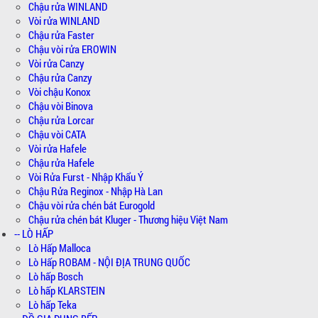
Chậu rửa WINLAND
Vòi rửa WINLAND
Chậu rửa Faster
Chậu vòi rửa EROWIN
Vòi rửa Canzy
Chậu rửa Canzy
Vòi chậu Konox
Chậu vòi Binova
Chậu rửa Lorcar
Chậu vòi CATA
Vòi rửa Hafele
Chậu rửa Hafele
Vòi Rửa Furst - Nhập Khẩu Ý
Chậu Rửa Reginox - Nhập Hà Lan
Chậu vòi rửa chén bát Eurogold
Chậu rửa chén bát Kluger - Thương hiệu Việt Nam
-- LÒ HẤP
Lò Hấp Malloca
Lò Hấp ROBAM - NỘI ĐỊA TRUNG QUỐC
Lò hấp Bosch
Lò hấp KLARSTEIN
Lò hấp Teka