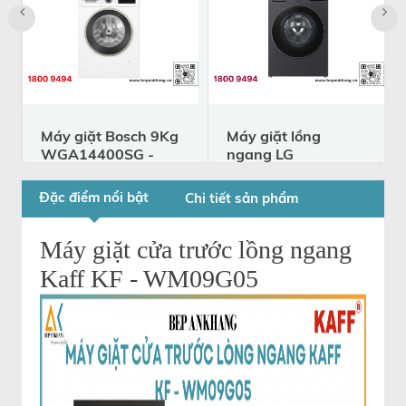
Máy giặt Bosch 9Kg
Máy giặt lồng
WGA14400SG -
ngang LG
Serie 4 - Sản Xuất:
FX1410N5G -
Thổ Nhĩ Kỳ
Inverter 10kg màu
Đặc điểm nổi bật
Chi tiết sản phẩm
than ánh kim
WGA14400SG
Liên hệ
FX1410N5G
Máy giặt cửa trước lồng ngang
9.900.000
14.990.000
đ
đ
Kaff KF - WM09G05