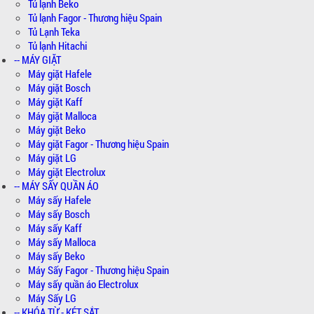
Tủ lạnh Beko
Tủ lạnh Fagor - Thương hiệu Spain
Tủ Lạnh Teka
Tủ lạnh Hitachi
-- MÁY GIẶT
Máy giặt Hafele
Máy giặt Bosch
Máy giặt Kaff
Máy giặt Malloca
Máy giặt Beko
Máy giặt Fagor - Thương hiệu Spain
Máy giặt LG
Máy giặt Electrolux
-- MÁY SẤY QUẦN ÁO
Máy sấy Hafele
Máy sấy Bosch
Máy sấy Kaff
Máy sấy Malloca
Máy sấy Beko
Máy Sấy Fagor - Thương hiệu Spain
Máy sấy quần áo Electrolux
Máy Sấy LG
-- KHÓA TỪ - KÉT SẮT