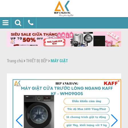
Trang chủ
THIẾT BỊ BẾP
MÁY GIẶT