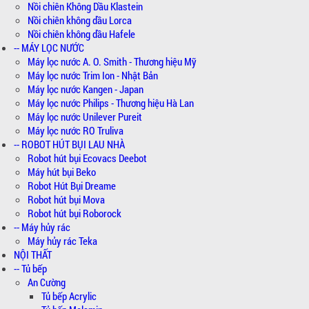
Nồi chiên Không Dầu Klastein
Nồi chiên không dầu Lorca
Nồi chiên không dầu Hafele
-- MÁY LỌC NƯỚC
Máy lọc nước A. O. Smith - Thương hiệu Mỹ
Máy lọc nước Trim Ion - Nhật Bản
Máy lọc nước Kangen - Japan
Máy lọc nước Philips - Thương hiệu Hà Lan
Máy lọc nước Unilever Pureit
Máy lọc nước RO Truliva
-- ROBOT HÚT BỤI LAU NHÀ
Robot hút bụi Ecovacs Deebot
Máy hút bụi Beko
Robot Hút Bụi Dreame
Robot hút bụi Mova
Robot hút bụi Roborock
-- Máy hủy rác
Máy hủy rác Teka
NỘI THẤT
-- Tủ bếp
An Cường
Tủ bếp Acrylic