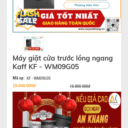
Máy giặt cửa trước lồng ngang
Kaff KF - WM09G05
Mã sp:
KF - WM09G05
15.040.000đ
18.800.000đ