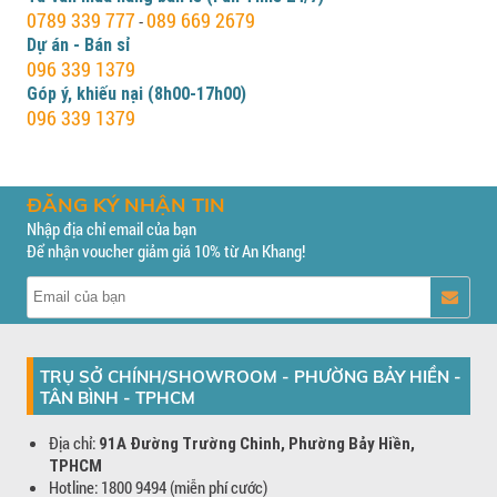
0789 339 777
089 669 2679
-
Dự án - Bán sỉ
096 339 1379
Góp ý, khiếu nại (8h00-17h00)
096 339 1379
ĐĂNG KÝ NHẬN TIN
Nhập địa chỉ email của bạn
Để nhận voucher giảm giá 10% từ An Khang!
TRỤ SỞ CHÍNH/SHOWROOM - PHƯỜNG BẢY HIỀN -
TÂN BÌNH - TPHCM
Địa chỉ:
91A Đường Trường Chinh, Phường Bảy Hiền,
TPHCM
Hotline: 1800 9494 (miễn phí cước)