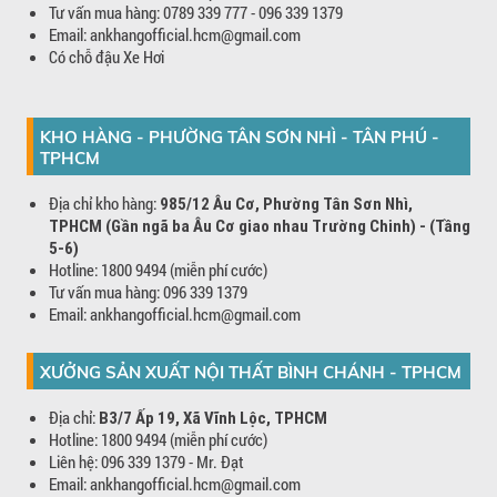
Tư vấn mua hàng: 0789 339 777 - 096 339 1379
Email: ankhangofficial.hcm@gmail.com
Có chỗ đậu Xe Hơi
KHO HÀNG - PHƯỜNG TÂN SƠN NHÌ - TÂN PHÚ -
TPHCM
Địa chỉ kho hàng:
985/12 Âu Cơ, Phường Tân Sơn Nhì,
TPHCM (Gần ngã ba Âu Cơ giao nhau Trường Chinh) - (Tầng
5-6)
Hotline: 1800 9494 (miễn phí cước)
Tư vấn mua hàng: 096 339 1379
Email: ankhangofficial.hcm@gmail.com
XƯỞNG SẢN XUẤT NỘI THẤT BÌNH CHÁNH - TPHCM
Địa chỉ:
B3/7 Ấp 19, Xã Vĩnh Lộc, TPHCM
Hotline: 1800 9494 (miễn phí cước)
Liên hệ: 096 339 1379 - Mr. Đạt
Email: ankhangofficial.hcm@gmail.com