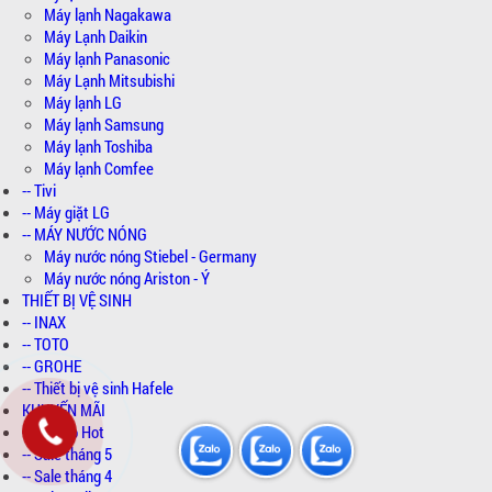
Máy lạnh Nagakawa
Máy Lạnh Daikin
Máy lạnh Panasonic
Máy Lạnh Mitsubishi
Máy lạnh LG
Máy lạnh Samsung
Máy lạnh Toshiba
Máy lạnh Comfee
-- Tivi
-- Máy giặt LG
-- MÁY NƯỚC NÓNG
Máy nước nóng Stiebel - Germany
Máy nước nóng Ariston - Ý
THIẾT BỊ VỆ SINH
-- INAX
-- TOTO
-- GROHE
-- Thiết bị vệ sinh Hafele
KHUYẾN MÃI
-- Combo Hot
-- Sale tháng 5
-- Sale tháng 4