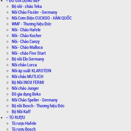
-- ĐỒ GIA DỤNG BẾP
Bộ nồi - chảo Teka
Nồi Chảo Fissler - Germany
Nồi Cơm Điện CUCKOO - HÀN QUỐC
WMF - Thương hiệu Đức
Nồi - Chảo Hafele
Nồi - Chảo Kocher
Nồi - Chảo Canzy
Nồi - Chảo Malloca
Nồi - chảo Five Start
Bộ nồi Elo Germany
Nồi chảo Lorca
Nồi áp suất KLARSTEIN
Nồi chảo MUTLICH
Bộ Nồi INOX FERMI
Nồi chảo Junger
Đồ gia dụng Beko
Nồi Chảo Spelier - Germany
Bộ nồi Bosch - Thương hiệu Đức
Bộ Nồi Kaff
-- TỦ RƯỢU
Tủ rượu Hafele
Tủ rượu Bosch