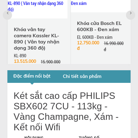
Khóa cửa Bosch EL
Khóa vân tay
600KB - Đen xám
camera Kassler KL-
EL 600KB - Đen xám
890 ( Vân tay nhận
12.750.000
16.990.000
dạng 360 độ)
đ
đ
KL-890
13.515.000
15.900.000
đ
đ
Đặc điểm nổi bật
Chi tiết sản phẩm
Két sắt cao cấp PHILIPS
SBX602 7CU - 113kg -
Vàng Champagne, Xám -
Kết nối Wifi