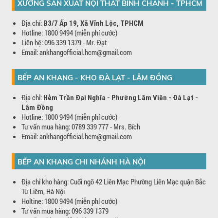
XƯỞNG SẢN XUẤT NỘI THẤT BÌNH CHÁNH - TPHCM
Địa chỉ:
B3/7 Ấp 19, Xã Vĩnh Lộc, TPHCM
Hotline: 1800 9494 (miễn phí cước)
Liên hệ: 096 339 1379 - Mr. Đạt
Email: ankhangofficial.hcm@gmail.com
BẾP AN KHANG - KHO ĐÀ LẠT - LÂM ĐỒNG
Địa chỉ:
Hẻm Trần Đại Nghĩa - Phường Lâm Viên - Đà Lạt -
Lâm Đồng
Hotline: 1800 9494 (miễn phí cước)
Tư vấn mua hàng: 0789 339 777 - Mrs. Bích
Email: ankhangofficial.hcm@gmail.com
BẾP AN KHANG CHI NHÁNH HÀ NỘI
Địa chỉ kho hàng: Cuối ngõ 42 Liên Mạc Phường Liên Mạc quận Bắc
Từ Liêm, Hà Nội
Holtine: 1800 9494 (miễn phí cước)
Tư vấn mua hàng: 096 339 1379