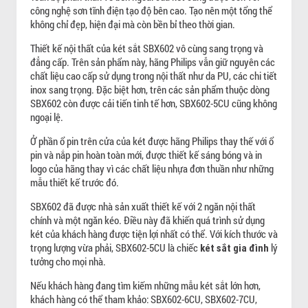
công nghệ sơn tĩnh điện tạo độ bên cao. Tạo nên một tổng thể
không chỉ đẹp, hiện đại mà còn bền bỉ theo thời gian.
Thiết kế nội thất của két sắt SBX602 vô cùng sang trọng và
đẳng cấp. Trên sản phẩm này, hãng Philips vẫn giữ nguyên các
chất liệu cao cấp sử dụng trong nội thất như da PU, các chi tiết
inox sang trọng. Đặc biệt hơn, trên các sản phẩm thuộc dòng
SBX602 còn được cải tiến tinh tế hơn, SBX602-5CU cũng không
ngoại lệ.
Ở phần ổ pin trên cửa của két được hãng Philips thay thế với ổ
pin và nắp pin hoàn toàn mới, được thiết kế sáng bóng và in
logo của hãng thay vì các chất liệu nhựa đơn thuần như những
mẫu thiết kế trước đó.
SBX602 đã được nhà sản xuất thiết kế với 2 ngăn nội thất
chính và một ngăn kéo. Điều này đã khiến quá trình sử dụng
két của khách hàng được tiện lợi nhất có thể. Với kích thước và
trọng lượng vừa phải, SBX602-5CU là chiếc
lý
két sắt gia đình
tưởng cho mọi nhà.
Nếu khách hàng đang tìm kiếm những mẫu két sắt lớn hơn,
khách hàng có thể tham khảo: SBX602-6CU, SBX602-7CU,