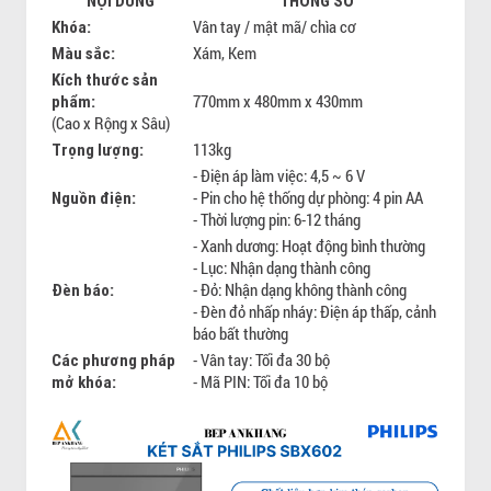
NỘI DUNG
THÔNG SỐ
Vân tay / mật mã/ chìa cơ
Khóa:
Xám, Kem
Màu sắc:
Kích thước sản
770mm x 480mm x 430mm
phẩm:
(Cao x Rộng x Sâu)
113kg
Trọng lượng:
- Điện áp làm việc: 4,5 ~ 6 V
- Pin cho hệ thống dự phòng: 4 pin AA
Nguồn điện:
- Thời lượng pin: 6-12 tháng
- Xanh dương: Hoạt động bình thường
- Lục: Nhận dạng thành công
- Đỏ: Nhận dạng không thành công
Đèn báo:
- Đèn đỏ nhấp nháy: Điện áp thấp, cảnh
báo bất thường
- Vân tay: Tối đa 30 bộ
Các phương pháp
- Mã PIN: Tối đa 10 bộ
mở khóa: