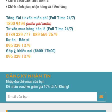
Chính sách bảo hành, đổi trả
Chính sách giao, nhận hàng và kiểm hàng
Tổng đài tư vấn miễn phí (Full Time 24/7)
1800 9494
(miễn phí cước)
Tư vấn mua hàng bán lẻ (Full Time 24/7)
0789 339 777
089 669 2679
-
Dự án - Bán sỉ
096 339 1379
Góp ý, khiếu nại (8h00-17h00)
096 339 1379
ĐĂNG KÝ NHẬN TIN
Nhập địa chỉ email của bạn
Để nhận voucher giảm giá 10% từ An Khang!