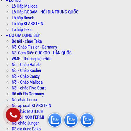
Lò Hấp Malloca
Lò Hấp ROBAM - NỘI ĐỊA TRUNG QUỐC
Lò hấp Bosch
Lò hấp KLARSTEIN
Lò hấp Teka
-- ĐỒ GIA DỤNG BẾP
Bộ nồi - chảo Teka
Nồi Chảo Fissler - Germany
Nồi Cơm Điện CUCKOO - HÀN QUỐC
WMF - Thương hiệu Đức
Nồi - Chảo Hafele
Nồi - Chảo Kocher
Nồi - Chảo Canzy
Nồi - Chảo Malloca
Nồi - chảo Five Start
Bộ nồi Elo Germany
Nồi chảo Lorca
Nồi áp suất KLARSTEIN
Nồi chảo MUTLICH
Bộ Nồi INOX FERMI
Nồi chảo Junger
Đồ gia dụng Beko