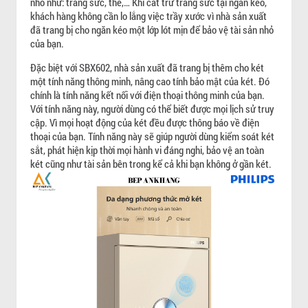
nhỏ như: trang sức, thẻ,… Khi cất trữ trang sức tại ngăn kéo,
khách hàng không cần lo lắng việc trầy xước vì nhà sản xuất
đã trang bị cho ngăn kéo một lớp lót mịn để bảo vệ tài sản nhỏ
của bạn.
Đặc biệt với SBX602, nhà sản xuất đã trang bị thêm cho két
một tính năng thông minh, nâng cao tính bảo mật của két. Đó
chính là tính năng kết nối với điện thoại thông minh của bạn.
Với tính năng này, người dùng có thể biết được mọi lịch sử truy
cập. Vì mọi hoạt động của két đều được thông báo về điện
thoại của bạn. Tính năng này sẽ giúp người dùng kiểm soát két
sắt, phát hiện kịp thời mọi hành vi đáng nghi, bảo vệ an toàn
két cũng như tài sản bên trong kể cả khi bạn không ở gần két.