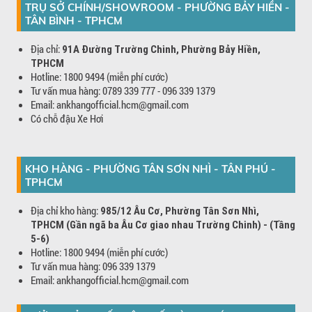
TRỤ SỞ CHÍNH/SHOWROOM - PHƯỜNG BẢY HIỀN -
TÂN BÌNH - TPHCM
Địa chỉ:
91A Đường Trường Chinh, Phường Bảy Hiền,
TPHCM
Hotline: 1800 9494 (miễn phí cước)
Tư vấn mua hàng: 0789 339 777 - 096 339 1379
Email: ankhangofficial.hcm@gmail.com
Có chỗ đậu Xe Hơi
KHO HÀNG - PHƯỜNG TÂN SƠN NHÌ - TÂN PHÚ -
TPHCM
Địa chỉ kho hàng:
985/12 Âu Cơ, Phường Tân Sơn Nhì,
TPHCM (Gần ngã ba Âu Cơ giao nhau Trường Chinh) - (Tầng
5-6)
Hotline: 1800 9494 (miễn phí cước)
Tư vấn mua hàng: 096 339 1379
Email: ankhangofficial.hcm@gmail.com