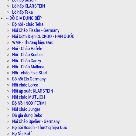
Lò hấp KLARSTEIN
Lò hấp Teka
-- ĐỒ GIA DỤNG BẾP
Bộ nồi - chảo Teka
Nồi Chảo Fissler - Germany
Nồi Cơm Điện CUCKOO - HÀN QUỐC
WMF - Thương hiệu Đức
Nồi - Chảo Hafele
Nồi - Chảo Kocher
Nồi - Chảo Canzy
Nồi - Chảo Malloca
Nồi - chảo Five Start
Bộ nồi Elo Germany
Nồi chảo Lorca
Nồi áp suất KLARSTEIN
Nồi chảo MUTLICH
Bộ Nồi INOX FERMI
Nồi chảo Junger
Đồ gia dụng Beko
Nồi Chảo Spelier - Germany
Bộ nồi Bosch - Thương hiệu Đức
Bộ Nồi Kaff