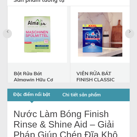
Bột Rửa Bát
VIÊN RỬA BÁT
Almawin Hữu Cơ
FINISH CLASSIC
Hương Chanh
100 VIÊN
2.8Kg
FINISH CLASSIC 100 VIÊN
Đặc điểm nổi bật
Chi tiết sản phẩm
HMH.0190028 -
540.000 đ
900.000 đ
Nhập Đức
HMH.0190028
Nước Làm Bóng Finish
1.001.000
Rinse & Shine Aid – Giải
đ
Pháp Giúp Chén Đĩa Khô