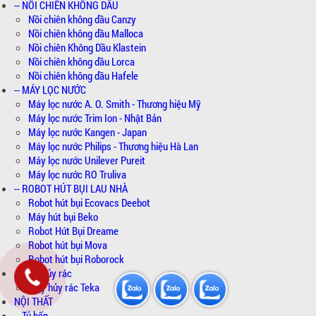
-- NỒI CHIÊN KHÔNG DẦU
Nồi chiên không dầu Canzy
Nồi chiên không dầu Malloca
Nồi chiên Không Dầu Klastein
Nồi chiên không dầu Lorca
Nồi chiên không dầu Hafele
-- MÁY LỌC NƯỚC
Máy lọc nước A. O. Smith - Thương hiệu Mỹ
Máy lọc nước Trim Ion - Nhật Bản
Máy lọc nước Kangen - Japan
Máy lọc nước Philips - Thương hiệu Hà Lan
Máy lọc nước Unilever Pureit
Máy lọc nước RO Truliva
-- ROBOT HÚT BỤI LAU NHÀ
Robot hút bụi Ecovacs Deebot
Máy hút bụi Beko
Robot Hút Bụi Dreame
Robot hút bụi Mova
Robot hút bụi Roborock
-- Máy hủy rác
Máy hủy rác Teka
NỘI THẤT
-- Tủ bếp