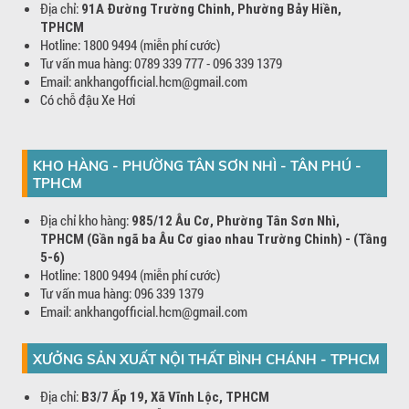
Địa chỉ:
91A Đường Trường Chinh, Phường Bảy Hiền,
TPHCM
Hotline: 1800 9494 (miễn phí cước)
Tư vấn mua hàng: 0789 339 777 - 096 339 1379
Email: ankhangofficial.hcm@gmail.com
Có chỗ đậu Xe Hơi
KHO HÀNG - PHƯỜNG TÂN SƠN NHÌ - TÂN PHÚ -
TPHCM
Địa chỉ kho hàng:
985/12 Âu Cơ, Phường Tân Sơn Nhì,
TPHCM (Gần ngã ba Âu Cơ giao nhau Trường Chinh) - (Tầng
5-6)
Hotline: 1800 9494 (miễn phí cước)
Tư vấn mua hàng: 096 339 1379
Email: ankhangofficial.hcm@gmail.com
XƯỞNG SẢN XUẤT NỘI THẤT BÌNH CHÁNH - TPHCM
Địa chỉ:
B3/7 Ấp 19, Xã Vĩnh Lộc, TPHCM