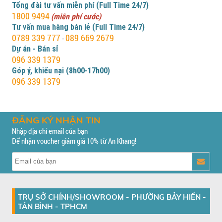
Tổng đài tư vấn miễn phí (Full Time 24/7)
1800 9494
(miễn phí cước)
Tư vấn mua hàng bán lẻ (Full Time 24/7)
0789 339 777
089 669 2679
-
Dự án - Bán sỉ
096 339 1379
Góp ý, khiếu nại (8h00-17h00)
096 339 1379
ĐĂNG KÝ NHẬN TIN
Nhập địa chỉ email của bạn
Để nhận voucher giảm giá 10% từ An Khang!
TRỤ SỞ CHÍNH/SHOWROOM - PHƯỜNG BẢY HIỀN -
TÂN BÌNH - TPHCM