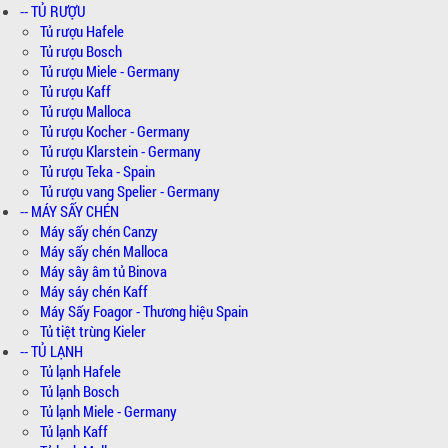
-- TỦ RƯỢU
Tủ rượu Hafele
Tủ rượu Bosch
Tủ rượu Miele - Germany
Tủ rượu Kaff
Tủ rượu Malloca
Tủ rượu Kocher - Germany
Tủ rượu Klarstein - Germany
Tủ rượu Teka - Spain
Tủ rượu vang Spelier - Germany
-- MÁY SẤY CHÉN
Máy sấy chén Canzy
Máy sấy chén Malloca
Máy sây âm tủ Binova
Máy sáy chén Kaff
Máy Sấy Foagor - Thương hiệu Spain
Tủ tiệt trùng Kieler
-- TỦ LẠNH
Tủ lạnh Hafele
Tủ lạnh Bosch
Tủ lạnh Miele - Germany
Tủ lạnh Kaff