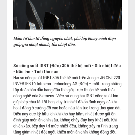
Mâm từ làm từ đồng nguyên chất, phủ lớp Emay cách điện
giúp gia nhiệt nhanh, tỏa nhiệt đều.
Sò công suất IGBT (Đức) 30A thế hệ mới - Giữ nhiệt đều
- Nấu êm - Tuổi thọ cao
Hai sò công suất IGBT 30A thế hệ mới trên Junger JG CEJ-220-
INVERTER từ Infineon Technology AG (Đức) – một trong những
tập đoàn bán dẫn hàng đầu thế giới, trực thuộc hệ sinh thái
công nghệ của Siemens. Việc sử dụng hai IGBT công suất lớn
giúp bếp chịu tải tốt hơn, duy trì nhiệt độ ổn định ngay cả khi
hoạt động ở cường độ cao hoặc nấu liên tục trong thời gian dài.
Điều này cực kỳ hữu ích khi kho hay hầm, nhiệt được giữ ổn
định giúp món ăn chín sâu, không cháy đáy hay khét nồi. Khi
chiên xào, bếp duy trì mức nhiệt đều, không xảy ra tình trạng
tăng giảm nhiệt đột ngột khiến món ăn chín không đồng đều.