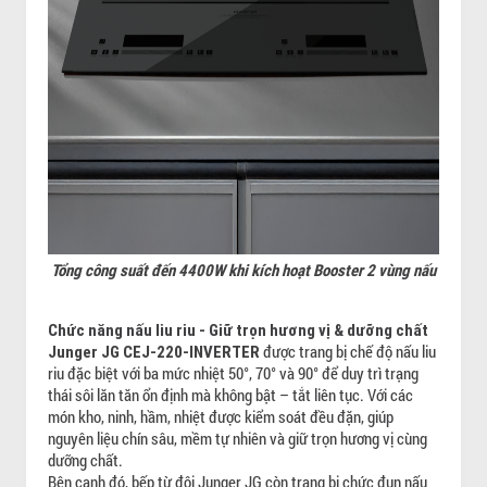
Tổng công suất đến 4400W khi kích hoạt Booster 2 vùng nấu
Chức năng nấu liu riu - Giữ trọn hương vị & dưỡng chất
được trang bị chế độ nấu liu
Junger JG CEJ-220-INVERTER
riu đặc biệt với ba mức nhiệt 50°, 70° và 90° để duy trì trạng
thái sôi lăn tăn ổn định mà không bật – tắt liên tục. Với các
món kho, ninh, hầm, nhiệt được kiểm soát đều đặn, giúp
nguyên liệu chín sâu, mềm tự nhiên và giữ trọn hương vị cùng
dưỡng chất.
Bên cạnh đó, bếp từ đôi Junger JG còn trang bị chức đun nấu