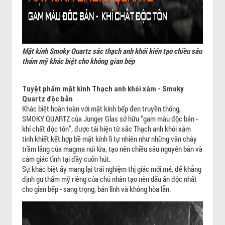
Mặt kính Smoky Quartz sắc thạch anh khói kiến tạo chiều sâu
thẩm mỹ khác biệt cho không gian bếp
Tuyệt phẩm mặt kính Thạch anh khói xám - Smoky
Quartz độc bản
Khác biệt hoàn toàn với mặt kính bếp đen truyền thống,
SMOKY QUARTZ của Junger Glas sở hữu “gam màu độc bản -
khí chất độc tôn”, được tái hiện từ sắc Thạch anh khói xám
tinh khiết kết hợp bề mặt kính lì tự nhiên như những vân chảy
trầm lắng của magma núi lửa, tạo nên chiều sâu nguyên bản và
cảm giác tĩnh tại đầy cuốn hút.
Sự khác biệt ấy mang lại trải nghiệm thị giác mới mẻ, để khẳng
định gu thẩm mỹ riêng của chủ nhân tạo nên dấu ấn độc nhất
cho gian bếp - sang trọng, bản lĩnh và không hòa lẫn.