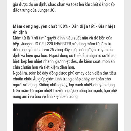
giữ được độ ổn định, chắc chắn và toát lên khí chất đẳng cấp
đặc trưng của Junger JG.
Mâm đồng nguyên chất 100% - Dẫn điện tốt - Gia nhiệt
ổn định
Mâm từ là “trái tim” quyết định hiệu suất nấu và độ bền của
bếp. Junger JG CEJ-220-INVERTER sử dụng mâm từ làm từ
đồng nguyên chất với 26 vòng dây, giúp dòng điện truyền ổn
định và hiệu quả hơn. Người dùng có thể cảm nhận rõ sự khác
biệt: bếp lên nhiệt nhanh, giữ nhiệt đều, dễ kiểm soát, món ăn
chín chuẩn hơn và tiết kiệm điện hơn.
Ngoài ra, toàn bộ dây đồng được phủ emay cách điện đạt tiêu
chuẩn châu Âu giúp giảm tình trạng chập cháy, an toàn cho
người sử dụng. Không những vậy, lớp cách nhiệt chuyên dụng
trên mâm từ ngăn nhiệt truyền ngược xuống bo mạch, hạn chế
nóng âm ỉ và bảo vệ linh kiện bên trong.