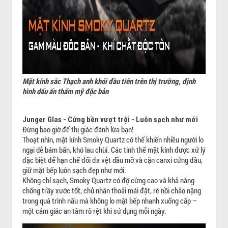
Mặt kính sắc Thạch anh khói đầu tiên trên thị trường, định
hình dấu ấn thẩm mỹ độc bản
Junger Glas - Cứng bền vượt trội - Luôn sạch như mới
Đừng bao giờ để thị giác đánh lừa bạn!
Thoạt nhìn, mặt kính Smoky Quartz có thể khiến nhiều người lo
ngại dễ bám bẩn, khó lau chùi. Các tinh thể mặt kính được xử lý
đặc biệt để hạn chế đối đa vệt dầu mỡ và cặn canxi cứng đầu,
giữ mặt bếp luôn sạch đẹp như mới.
Không chỉ sạch, Smoky Quartz có độ cứng cao và khả năng
chống trầy xước tốt, chủ nhân thoải mái đặt, rê nồi chảo nặng
trong quá trình nấu mà không lo mặt bếp nhanh xuống cấp –
một cảm giác an tâm rõ rệt khi sử dụng mỗi ngày.