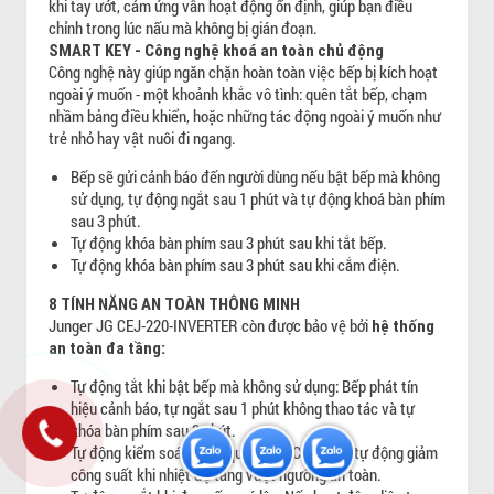
khi tay ướt, cảm ứng vẫn hoạt động ổn định, giúp bạn điều
chỉnh trong lúc nấu mà không bị gián đoạn.
SMART KEY - Công nghệ khoá an toàn chủ động
Công nghệ này giúp ngăn chặn hoàn toàn việc bếp bị kích hoạt
ngoài ý muốn - một khoảnh khắc vô tình: quên tắt bếp, chạm
nhầm bảng điều khiển, hoặc những tác động ngoài ý muốn như
trẻ nhỏ hay vật nuôi đi ngang.
Bếp sẽ gửi cảnh báo đến người dùng nếu bật bếp mà không
sử dụng, tự động ngắt sau 1 phút và tự động khoá bàn phím
sau 3 phút.
Tự động khóa bàn phím sau 3 phút sau khi tắt bếp.
Tự động khóa bàn phím sau 3 phút sau khi cắm điện.
8 TÍNH NĂNG AN TOÀN THÔNG MINH
Junger JG CEJ-220-INVERTER còn được bảo vệ bởi
hệ thống
an toàn đa tầng:
Tự động tắt khi bật bếp mà không sử dụng: Bếp phát tín
hiệu cảnh báo, tự ngắt sau 1 phút không thao tác và tự
khóa bàn phím sau 3 phút.
Tự động kiểm soát khi bị quá nhiệt: Cảm biến tự động giảm
công suất khi nhiệt độ tăng vượt ngưỡng an toàn.