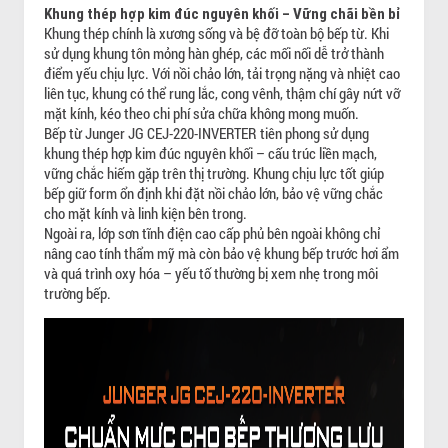
Khung thép hợp kim đúc nguyên khối – Vững chãi bền bỉ
Khung thép chính là xương sống và bệ đỡ toàn bộ bếp từ. Khi
sử dụng khung tôn mỏng hàn ghép, các mối nối dễ trở thành
điểm yếu chịu lực. Với nồi chảo lớn, tải trọng nặng và nhiệt cao
liên tục, khung có thể rung lắc, cong vênh, thậm chí gây nứt vỡ
mặt kính, kéo theo chi phí sửa chữa không mong muốn.
Bếp từ Junger JG CEJ-220-INVERTER tiên phong sử dụng
khung thép hợp kim đúc nguyên khối – cấu trúc liền mạch,
vững chắc hiếm gặp trên thị trường. Khung chịu lực tốt giúp
bếp giữ form ổn định khi đặt nồi chảo lớn, bảo vệ vững chắc
cho mặt kính và linh kiện bên trong.
Ngoài ra, lớp sơn tĩnh điện cao cấp phủ bên ngoài không chỉ
nâng cao tính thẩm mỹ mà còn bảo vệ khung bếp trước hơi ẩm
và quá trình oxy hóa – yếu tố thường bị xem nhẹ trong môi
trường bếp.