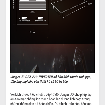
Junger JG CEJ-220-INVERTER sở hữu kích thước tinh gọn,
đáp ứng mọi nhu cầu thiết kế và bố trí bếp
Với kích thước tiêu chuẩn, bếp từ đôi Junger JG cho phép lắp
âm tạo mặt phẳng liền mạch hoặc lắp dương linh hoạt trong
những không gian đã hoàn thiện. Dù ở hình thức nào, bếp vẫn