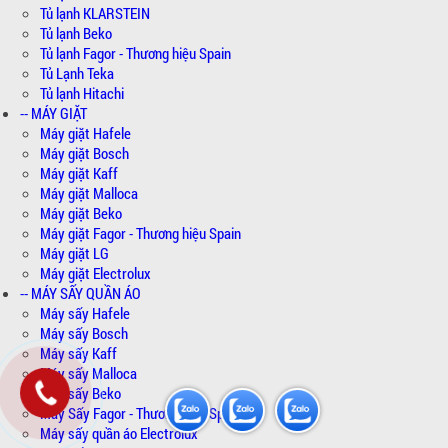
Tủ lạnh KLARSTEIN
Tủ lạnh Beko
Tủ lạnh Fagor - Thương hiệu Spain
Tủ Lạnh Teka
Tủ lạnh Hitachi
-- MÁY GIẶT
Máy giặt Hafele
Máy giặt Bosch
Máy giặt Kaff
Máy giặt Malloca
Máy giặt Beko
Máy giặt Fagor - Thương hiệu Spain
Máy giặt LG
Máy giặt Electrolux
-- MÁY SẤY QUẦN ÁO
Máy sấy Hafele
Máy sấy Bosch
Máy sấy Kaff
Máy sấy Malloca
Máy sấy Beko
Máy Sấy Fagor - Thương hiệu Spain
Máy sấy quần áo Electrolux