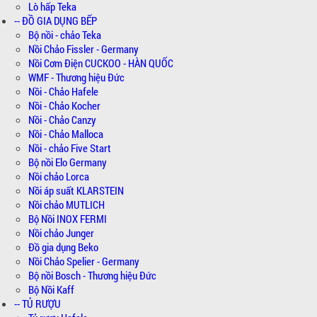
Lò hấp Teka
-- ĐỒ GIA DỤNG BẾP
Bộ nồi - chảo Teka
Nồi Chảo Fissler - Germany
Nồi Cơm Điện CUCKOO - HÀN QUỐC
WMF - Thương hiệu Đức
Nồi - Chảo Hafele
Nồi - Chảo Kocher
Nồi - Chảo Canzy
Nồi - Chảo Malloca
Nồi - chảo Five Start
Bộ nồi Elo Germany
Nồi chảo Lorca
Nồi áp suất KLARSTEIN
Nồi chảo MUTLICH
Bộ Nồi INOX FERMI
Nồi chảo Junger
Đồ gia dụng Beko
Nồi Chảo Spelier - Germany
Bộ nồi Bosch - Thương hiệu Đức
Bộ Nồi Kaff
-- TỦ RƯỢU