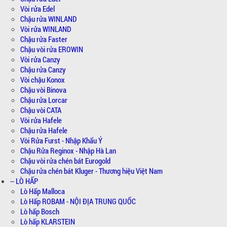
Vòi rửa Edel
Chậu rửa WINLAND
Vòi rửa WINLAND
Chậu rửa Faster
Chậu vòi rửa EROWIN
Vòi rửa Canzy
Chậu rửa Canzy
Vòi chậu Konox
Chậu vòi Binova
Chậu rửa Lorcar
Chậu vòi CATA
Vòi rửa Hafele
Chậu rửa Hafele
Vòi Rửa Furst - Nhập Khẩu Ý
Chậu Rửa Reginox - Nhập Hà Lan
Chậu vòi rửa chén bát Eurogold
Chậu rửa chén bát Kluger - Thương hiệu Việt Nam
-- LÒ HẤP
Lò Hấp Malloca
Lò Hấp ROBAM - NỘI ĐỊA TRUNG QUỐC
Lò hấp Bosch
Lò hấp KLARSTEIN