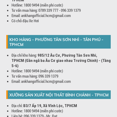
Hotline: 1800 9494 (miễn phí cước)
Tư vấn mua hàng: 0789 339 777 - 096 339 1379
Email: ankhangofficial.hcm@gmail.com
Có chỗ đậu Xe Hơi
KHO HÀNG - PHƯỜNG TÂN SƠN NHÌ - TÂN PHÚ -
TPHCM
Địa chỉ kho hàng:
985/12 Âu Cơ, Phường Tân Sơn Nhì,
TPHCM (Gần ngã ba Âu Cơ giao nhau Trường Chinh) - (Tầng
5-6)
Hotline: 1800 9494 (miễn phí cước)
Tư vấn mua hàng: 096 339 1379
Email: ankhangofficial.hcm@gmail.com
XƯỞNG SẢN XUẤT NỘI THẤT BÌNH CHÁNH - TPHCM
Địa chỉ:
B3/7 Ấp 19, Xã Vĩnh Lộc, TPHCM
Hotline: 1800 9494 (miễn phí cước)
Liên hệ: 096 339 1379 - Mr. Đạt