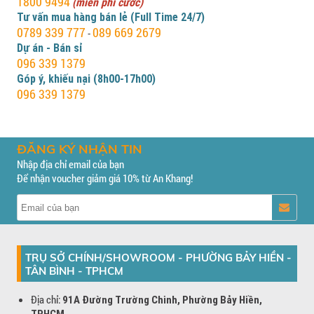
1800 9494
(miễn phí cước)
Tư vấn mua hàng bán lẻ (Full Time 24/7)
0789 339 777
089 669 2679
-
Dự án - Bán sỉ
096 339 1379
Góp ý, khiếu nại (8h00-17h00)
096 339 1379
ĐĂNG KÝ NHẬN TIN
Nhập địa chỉ email của bạn
Để nhận voucher giảm giá 10% từ An Khang!
TRỤ SỞ CHÍNH/SHOWROOM - PHƯỜNG BẢY HIỀN -
TÂN BÌNH - TPHCM
Địa chỉ:
91A Đường Trường Chinh, Phường Bảy Hiền,
TPHCM